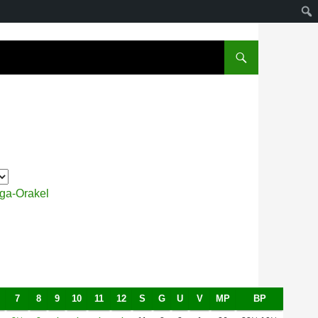
iga-Orakel
7
8
9
10
11
12
S
G
U
V
MP
BP