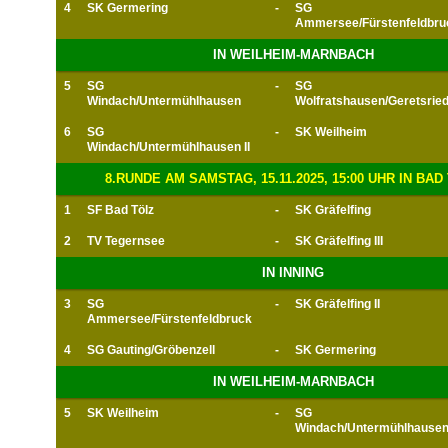
4
SK Germering
-
SG
Ammersee/Fürstenfeldbru
IN WEILHEIM-MARNBACH
5
SG
-
SG
Windach/Untermühlhausen
Wolfratshausen/Geretsrie
6
SG
-
SK Weilheim
Windach/Untermühlhausen II
8.RUNDE AM SAMSTAG, 15.11.2025, 15:00 UHR IN BAD
1
SF Bad Tölz
-
SK Gräfelfing
2
TV Tegernsee
-
SK Gräfelfing III
IN INNING
3
SG
-
SK Gräfelfing II
Ammersee/Fürstenfeldbruck
4
SG Gauting/Gröbenzell
-
SK Germering
IN WEILHEIM-MARNBACH
5
SK Weilheim
-
SG
Windach/Untermühlhause