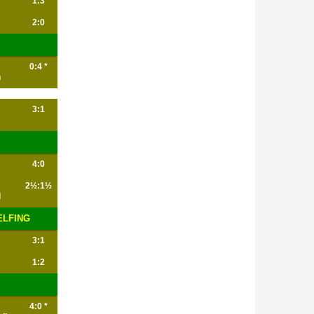
1:3
2:0
0:4 *
n
3:1
4:0
2½:1½
d
ELFING
3:1
1:2
4:0 *