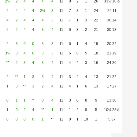
2½
2
4
4
4
4
11
8
2
1
26
33½:10½
2
4
4
4
2½
3
11
7
3
1
24
29:11
4
2
4
4
4
3
11
7
1
3
22
30:14
2
2
4
4
3
4
11
6
3
2
21
30:13
2
3
0
0
3
3
11
6
1
4
19
20:22
3½
3
4
0
3
3
11
6
0
5
18
21:19
**
2
3
4
3
4
11
4
4
3
16
24:20
2
**
1
3
3
4
11
3
4
4
13
21:22
1
3
**
3
2
4
11
4
1
6
13
17:27
0
1
1
**
0
4
11
3
0
8
9
13:30
1
0
2
4
**
1
11
1
2
8
5
10½:28½
0
0
0
0
1
**
11
0
1
10
1
5:37