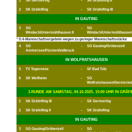
1
SK Germering
-
SK Gräfelfing II
2
SK Gräfelfing
-
SK Gräfelfing III
IN GAUTING
3
SG
-
SG
Windach/Untermühlhausen II
Windach/Untermühlhause
* 0:4-Mannschaftsergebnis wegen zu geringer Mannschaftsstärke
4
SG
-
SG Gauting/Gröbenzell
Ammersee/Fürstenfeldbruck
IN WOLFRATSHAUSEN
5
TV Tegernsee
-
SF Bad Tölz
6
SK Weilheim
-
SG
Wolfratshausen/Geretsrie
3.RUNDE AM SAMSTAG, 04.10.2025, 15:00 UHR IN GRÄF
1
SK Gräfelfing III
-
SK Germering
2
SK Gräfelfing II
-
SK Gräfelfing
IN GAUTING
3
SG Gauting/Gröbenzell
-
SG