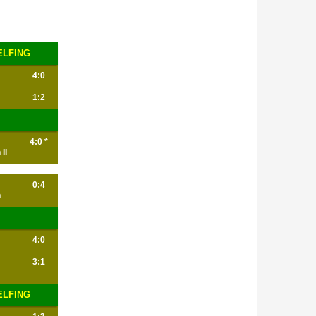
ELFING
4:0
1:2
4:0 *
II
0:4
n
4:0
3:1
ELFING