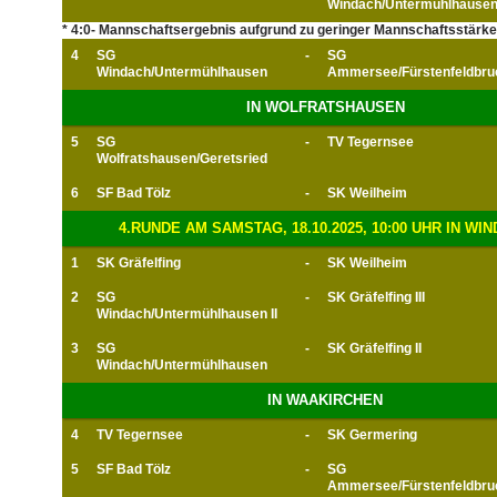
Windach/Untermühlhausen 
* 4:0- Mannschaftsergebnis aufgrund zu geringer Mannschaftsstärke
4
SG
-
SG
Windach/Untermühlhausen
Ammersee/Fürstenfeldbru
IN WOLFRATSHAUSEN
5
SG
-
TV Tegernsee
Wolfratshausen/Geretsried
6
SF Bad Tölz
-
SK Weilheim
4.RUNDE AM SAMSTAG, 18.10.2025, 10:00 UHR IN WI
1
SK Gräfelfing
-
SK Weilheim
2
SG
-
SK Gräfelfing III
Windach/Untermühlhausen II
3
SG
-
SK Gräfelfing II
Windach/Untermühlhausen
IN WAAKIRCHEN
4
TV Tegernsee
-
SK Germering
5
SF Bad Tölz
-
SG
Ammersee/Fürstenfeldbru