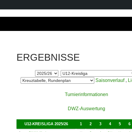
ERGEBNISSE
Saisonverlauf
,
L
Turnierinformationen
DWZ-Auswertung
U12-KREISLIGA 2025/26
1
2
3
4
5
6