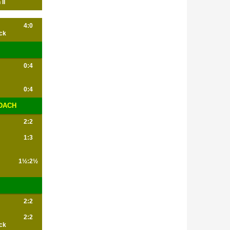
II
4:0
ck
0:4
0:4
NDACH
2:2
1:3
1½:2½
2:2
2:2
ck