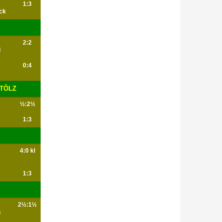
1:3
ck
2:2
d
0:4
 TÖLZ
½:2½
1:3
4:0 kl
1:3
2½:1½
n