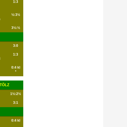
1:3
½:3½
n
3½:½
3:0
1:3
d
0:4 kl
*
 TÖLZ
1½:2½
3:1
0:4 kl