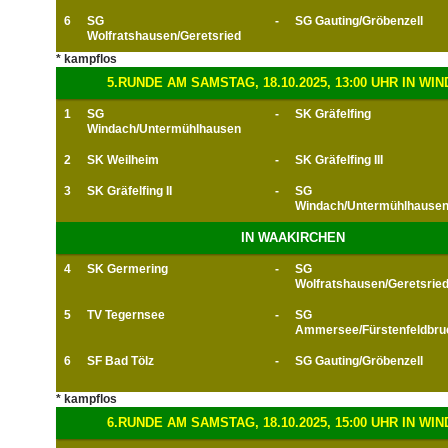
6
SG
-
SG Gauting/Gröbenzell
Wolfratshausen/Geretsried
* kampflos
5.RUNDE AM SAMSTAG, 18.10.2025, 13:00 UHR IN WI
1
SG
-
SK Gräfelfing
Windach/Untermühlhausen
2
SK Weilheim
-
SK Gräfelfing III
3
SK Gräfelfing II
-
SG
Windach/Untermühlhausen 
IN WAAKIRCHEN
4
SK Germering
-
SG
Wolfratshausen/Geretsrie
5
TV Tegernsee
-
SG
Ammersee/Fürstenfeldbru
6
SF Bad Tölz
-
SG Gauting/Gröbenzell
* kampflos
6.RUNDE AM SAMSTAG, 18.10.2025, 15:00 UHR IN WI