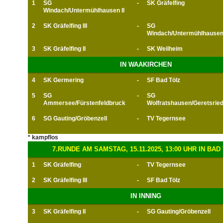
1
SG
-
SK Gräfelfing
Windach/Untermühlhausen II
2
SK Gräfelfing III
-
SG
Windach/Untermühlhause
3
SK Gräfelfing II
-
SK Weilheim
IN WAAKIRCHEN
4
SK Germering
-
SF Bad Tölz
5
SG
-
SG
Ammersee/Fürstenfeldbruck
Wolfratshausen/Geretsrie
6
SG Gauting/Gröbenzell
-
TV Tegernsee
* kampflos
7.RUNDE AM SAMSTAG, 15.11.2025, 13:00 UHR IN BAD
1
SK Gräfelfing
-
TV Tegernsee
2
SK Gräfelfing III
-
SF Bad Tölz
IN INNING
3
SK Gräfelfing II
-
SG Gauting/Gröbenzell