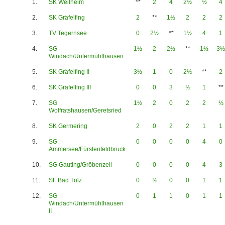
1.
SK Weilheim
**
2
4
2½
½
4
2.
SK Gräfelfing
2
**
1½
2
2
2
3.
TV Tegernsee
0
2½
**
1½
4
1
4.
SG
1½
2
2½
**
1½
3½
Windach/Untermühlhausen
5.
SK Gräfelfing II
3½
1
0
2½
**
2
6.
SK Gräfelfing III
0
0
3
½
1
**
7.
SG
1½
2
0
2
2
½
Wolfratshausen/Geretsried
8.
SK Germering
2
0
2
2
1
1
9.
SG
0
0
0
0
4
0
Ammersee/Fürstenfeldbruck
10.
SG Gauting/Gröbenzell
0
0
0
0
4
3
11.
SF Bad Tölz
0
½
0
0
1
1
12.
SG
0
1
1
0
1
1
Windach/Untermühlhausen
II