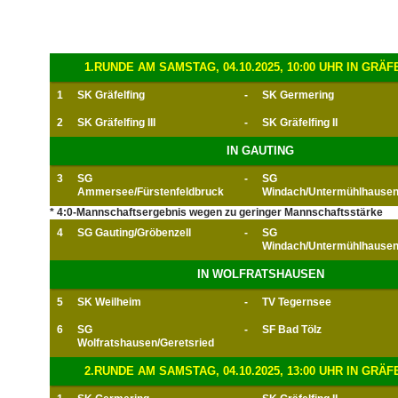
1.RUNDE AM SAMSTAG, 04.10.2025, 10:00 UHR IN GRÄF
1
SK Gräfelfing
-
SK Germering
2
SK Gräfelfing III
-
SK Gräfelfing II
IN GAUTING
3
SG
-
SG
Ammersee/Fürstenfeldbruck
Windach/Untermühlhausen 
* 4:0-Mannschaftsergebnis wegen zu geringer Mannschaftsstärke
4
SG Gauting/Gröbenzell
-
SG
Windach/Untermühlhause
IN WOLFRATSHAUSEN
5
SK Weilheim
-
TV Tegernsee
6
SG
-
SF Bad Tölz
Wolfratshausen/Geretsried
2.RUNDE AM SAMSTAG, 04.10.2025, 13:00 UHR IN GRÄF