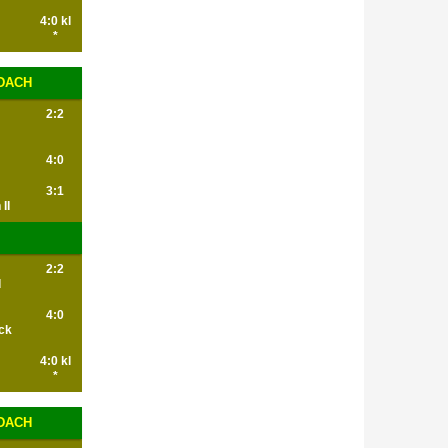
4:0 kl
*
NDACH
2:2
4:0
3:1
II
2:2
d
4:0
ck
4:0 kl
*
NDACH