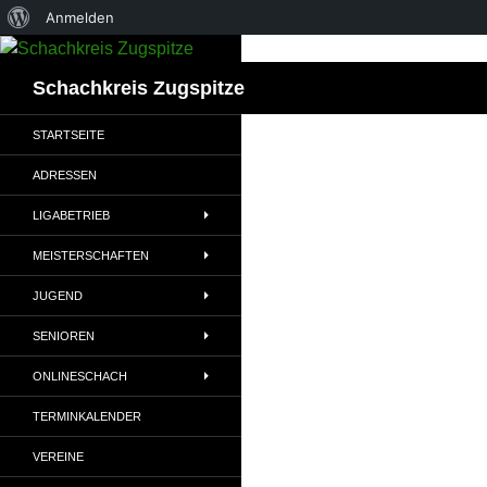
Über
Anmelden
Zum
WordPress
Inhalt
Suchen
Schachkreis Zugspitze
springen
STARTSEITE
ADRESSEN
LIGABETRIEB
MEISTERSCHAFTEN
JUGEND
SENIOREN
ONLINESCHACH
TERMINKALENDER
VEREINE