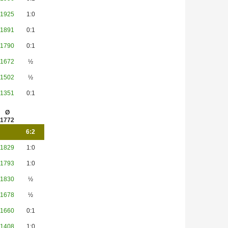
1925
1:0
1891
0:1
1790
0:1
1672
½
1502
½
1351
0:1
Ø
1772
6:2
1829
1:0
1793
1:0
1830
½
1678
½
1660
0:1
1408
1:0