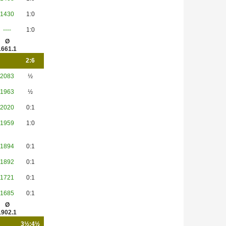
1430
1:0
----
1:0
Ø
1661.1
2:6
2083
½
1963
½
2020
0:1
1959
1:0
1894
0:1
1892
0:1
1721
0:1
1685
0:1
Ø
1902.1
3½:4½