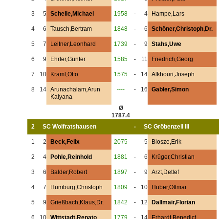
3
5
Schelle,Michael
1958
-
4
Hampe,Lars
4
6
Tausch,Bertram
1848
-
6
Schöner,Christoph,Dr.
5
7
Leitner,Leonhard
1739
-
9
Stahs,Uwe
6
9
Ehrler,Günter
1585
-
11
Friedrich,Georg
7
10
Kraml,Otto
1575
-
14
Alkhouri,Joseph
8
14
Arunachalam,Arun
----
-
16
Gabler,Simon
Kalyana
Ø
1787.4
2
SC Wolfratshausen
-
SC Gröbenzell III
1
2
Beck,Felix
2075
-
5
Blosze,Erik
2
4
Pohle,Reinhold
1881
-
6
Krüger,Christian
3
6
Balder,Robert
1897
-
9
Arzt,Detlef
4
7
Humburg,Christoph
1809
-
10
Huber,Ottmar
5
9
Grießbach,Klaus,Dr.
1842
-
12
Dallmair,Florian
6
10
Wittstadt,Renato
1779
-
14
Erhardt,Benedict