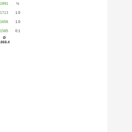
1891
½
1713
1:0
1656
1:0
1585
0:1
Ø
1868.4