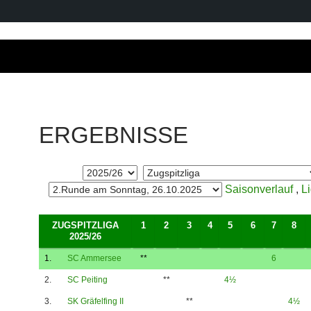
ERGEBNISSE
Saisonverlauf
,
L
ZUGSPITZLIGA
1
2
3
4
5
6
7
8
2025/26
1.
SC Ammersee
**
6
2.
SC Peiting
**
4½
3.
SK Gräfelfing II
**
4½