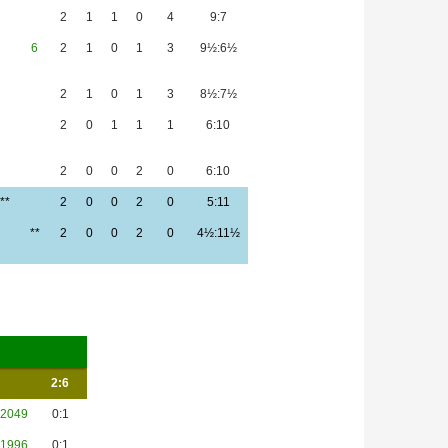
2
1
1
0
4
9:7
6
2
1
0
1
3
9½:6½
2
1
0
1
3
8½:7½
2
0
1
1
1
6:10
2
0
0
2
0
6:10
**
2
0
0
2
0
5:11
**
2
0
0
2
0
4½:11½
2:6
2049
0:1
1996
0:1