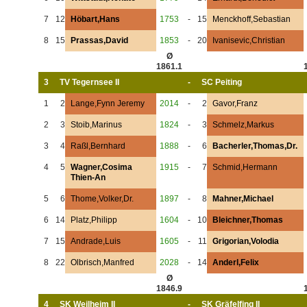
7
12
Höbart,Hans
1753
-
15
Menckhoff,Sebastian
8
15
Prassas,David
1853
-
20
Ivanisevic,Christian
Ø
1861.1
3
TV Tegernsee II
-
SC Peiting
1
2
Lange,Fynn Jeremy
2014
-
2
Gavor,Franz
2
3
Stoib,Marinus
1824
-
3
Schmelz,Markus
3
4
Raßl,Bernhard
1888
-
6
Bacherler,Thomas,Dr.
4
5
Wagner,Cosima
1915
-
7
Schmid,Hermann
Thien-An
5
6
Thome,Volker,Dr.
1897
-
8
Mahner,Michael
6
14
Platz,Philipp
1604
-
10
Bleichner,Thomas
7
15
Andrade,Luis
1605
-
11
Grigorian,Volodia
8
22
Olbrisch,Manfred
2028
-
14
Anderl,Felix
Ø
1846.9
4
SK Weilheim II
-
SK Gräfelfing II