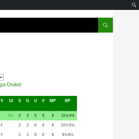
iga-Orakel
9
10
S
G
U
V
MP
BP
5½
2
2
0
0
6
11½:4½
6
2
2
0
0
6
10½:5½
5
2
2
0
0
6
9½:6½