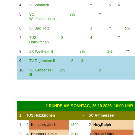
4.
SF Windach
**
5
4
5.
SC
3½
**
Wolfratshausen
6.
SF Bad Tölz
3
**
5½
7.
TUS
2
4
**
Holzkirchen
8.
SK Weilheim II
3½
2½
**
9.
TV Tegernsee II
2
3
10.
SC Gröbenzell
2½
2
III
2.RUNDE AM SONNTAG, 26.10.2025, 10:00 UHR
1
TUS Holzkirchen
-
SC Ammersee
1
2
Kümpers,Ulrich
1890
-
2
Hoy,Ralph
2
4
Brunner,Helmut
1917
-
3
Preßler,Paul