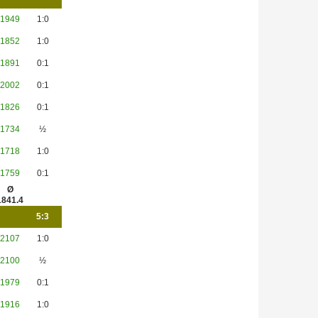
1949
1:0
1852
1:0
1891
0:1
2002
0:1
1826
0:1
1734
½
1718
1:0
1759
0:1
Ø
1841.4
5:3
2107
1:0
2100
½
1979
0:1
1916
1:0