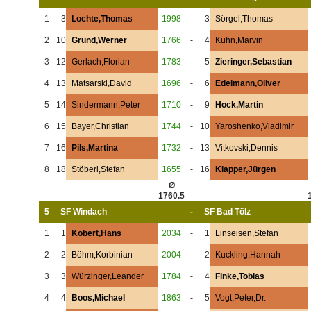
1
3
Lochte,Thomas
1998
-
3
Sörgel,Thomas
2
10
Grund,Werner
1766
-
4
Kühn,Marvin
3
12
Gerlach,Florian
1783
-
5
Zieringer,Sebastian
4
13
Matsarski,David
1696
-
6
Edelmann,Oliver
5
14
Sindermann,Peter
1710
-
9
Hock,Martin
6
15
Bayer,Christian
1744
-
10
Yaroshenko,Vladimir
7
16
Pils,Martina
1732
-
13
Vitkovski,Dennis
8
18
Stöberl,Stefan
1655
-
16
Klapper,Jürgen
Ø
1760.5
5
SF Windach
-
SF Bad Tölz
1
1
Kobert,Hans
2034
-
1
Linseisen,Stefan
2
2
Böhm,Korbinian
2004
-
2
Kuckling,Hannah
3
3
Würzinger,Leander
1784
-
4
Finke,Tobias
4
4
Boos,Michael
1863
-
5
Vogt,Peter,Dr.