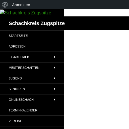
Über
Anmelden
Zum
WordPress
Inhalt
Suchen
Schachkreis Zugspitze
springen
STARTSEITE
ADRESSEN
LIGABETRIEB
MEISTERSCHAFTEN
JUGEND
SENIOREN
ONLINESCHACH
TERMINKALENDER
VEREINE