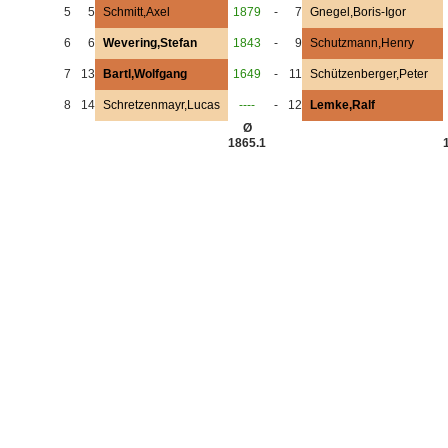
5
5
Schmitt,Axel
1879
-
7
Gnegel,Boris-Igor
6
6
Wevering,Stefan
1843
-
9
Schutzmann,Henry
7
13
Bartl,Wolfgang
1649
-
11
Schützenberger,Peter
8
14
Schretzenmayr,Lucas
----
-
12
Lemke,Ralf
Ø
1865.1