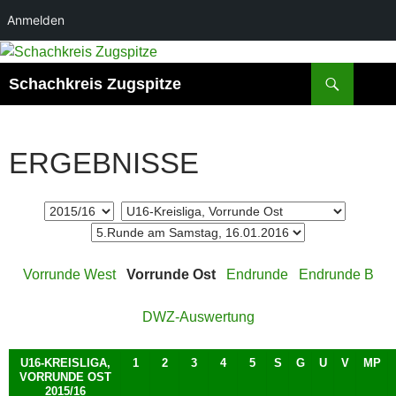
Anmelden
Zum
Inhalt
Suchen
Schachkreis Zugspitze
springen
ERGEBNISSE
Vorrunde West
Vorrunde Ost
Endrunde
Endrunde B
DWZ-Auswertung
U16-KREISLIGA,
1
2
3
4
5
S
G
U
V
MP
VORRUNDE OST
2015/16