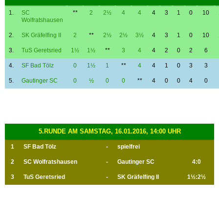
1.
SC
**
2
2½
4
4
4
3
1
0
10
Wolfratshausen
2.
SK Gräfelfing II
2
**
2½
2½
3½
4
3
1
0
10
3.
TuS Geretsried
1½
1½
**
3
4
4
2
0
2
6
4.
SF Bad Tölz
0
1½
1
**
4
4
1
0
3
3
5.
Gautinger SC
0
½
0
0
**
4
0
0
4
0
5.RUNDE AM SAMSTAG, 16.01.2016, 14:00 UHR
1
SF Bad Tölz
-
spielfrei
2
SC Wolfratshausen
-
Gautinger SC
4:0
3
TuS Geretsried
-
SK Gräfelfing II
1½:2½