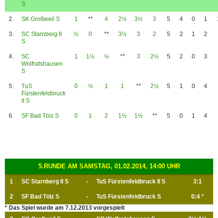
S
2.
SK Großweil S
1
**
4
2½
3½
3
5
4
0
1
3.
SC Starnberg II
½
0
**
3½
3
2
5
2
1
2
S
4.
SC
1
1½
½
**
3
2½
5
2
0
3
Wolfratshausen
S
5.
TuS
0
½
1
1
**
2½
5
1
0
4
Fürstenfeldbruck
II S
6.
SF Bad Tölz S
0
1
2
1½
1½
**
5
0
1
4
5.RUNDE AM SAMSTAG, 01.02.2014, 14:00 UHR
1
SC Starnberg II S
-
TuS Fürstenfeldbruck II S
3:1
2
SF Bad Tölz S
-
TuS Fürstenfeldbruck S
0:4 *
* Das Spiel wurde am 7.12.2013 vorgespielt