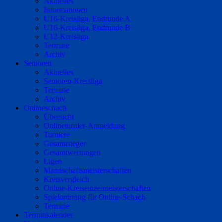
Aktuelles
Informationen
U16-Kreisliga, Endrunde A
U16-Kreisliga, Endrunde B
U12-Kreisliga
Termine
Archiv
Senioren
Aktuelles
Senioren-Kreisliga
Termine
Archiv
Onlineschach
Übersicht
Onlineturnier-Anmeldung
Turniere
Gesamtsieger
Gesamtwertungen
Ligen
Mannschaftsmeisterschaften
Kreisvergleich
Online-Kreiseinzelmeisterschaften
Spielordnung für Online-Schach
Termine
Terminkalender