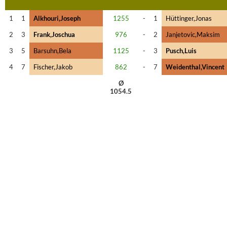
1
1
Alkhouri,Joseph
1255
-
1
Hüttinger,Jonas
2
3
Frank,Joschua
976
-
2
Janjetovic,Maksim
3
5
Barsuhn,Bela
1125
-
3
Pusch,Luis
4
7
Fischer,Jakob
862
-
7
Weidenthal,Vincent
Ø
1054.5