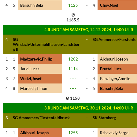
4
5
Barsuhn,Bela
1125
-
4
Choy,Noel
Ø
1165.5
4.RUNDE AM SAMSTAG, 14.12.2024, 14:00 UHR
4
SG
-
SG Ammersee/Fürstenfe
Windach/Untermühlhausen/Landsber
g II
1
1
Madzarevic,Philip
1202
-
1
Alkhouri,Joseph
2
5
Jaud,Lucas
1114
-
2
Bruttel,Luca
3
7
Wetzl,Josef
----
-
4
Panzinger,Amelie
4
8
Maresch,Timon
----
-
5
Barsuhn,Bela
Ø 1158
3.RUNDE AM SAMSTAG, 30.11.2024, 14:00 UHR
3
SG Ammersee/Fürstenfeldbruck
-
SK Starnberg
1
1
Alkhouri,Joseph
1255
-
1
Rzhevskiy,Sergei