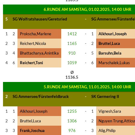
6.RUNDE AM SAMSTAG, 01.02.2025, 14:00 UHR
5
SG Wolfratshausen/Geretsried
-
SG Ammersee/Fürstenfe
1
2
Prokscha,Marlene
1412
-
1
Alkhouri,Joseph
2
3
Reichert,Nicola
1165
-
2
Bruttel,Luca
3
4
Bhattacharya,Anintika
910
-
5
Barsuhn,Bela
4
6
Reichert,Toni
1059
-
6
Marschalek,Lukas
Ø
1136.5
5.RUNDE AM SAMSTAG, 11.01.2025, 14:00 UHR
2
SG Ammersee/Fürstenfeldbruck
-
SK Germering II
1
1
Alkhouri,Joseph
1255
-
1
Vignesh,Sara
2
2
Bruttel,Luca
1306
-
2
Nguyen Trung,Atticu
3
3
Frank,Joschua
976
-
3
Alig,Philip