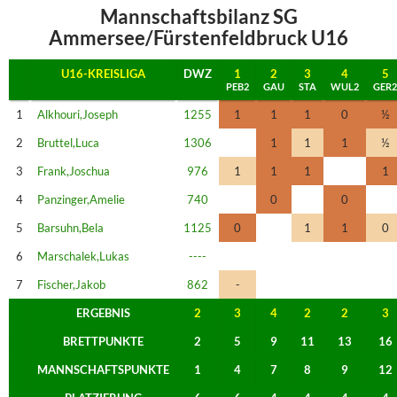
Mannschaftsbilanz SG
Ammersee/Fürstenfeldbruck U16
U16-KREISLIGA
DWZ
1
2
3
4
5
PEB2
GAU
STA
WUL2
GER2
1
Alkhouri,Joseph
1255
1
1
1
0
½
2
Bruttel,Luca
1306
1
1
1
½
3
Frank,Joschua
976
1
1
1
1
4
Panzinger,Amelie
740
0
0
5
Barsuhn,Bela
1125
0
1
1
0
6
Marschalek,Lukas
----
7
Fischer,Jakob
862
-
ERGEBNIS
2
3
4
2
2
3
BRETTPUNKTE
2
5
9
11
13
16
MANNSCHAFTSPUNKTE
1
4
7
8
9
12