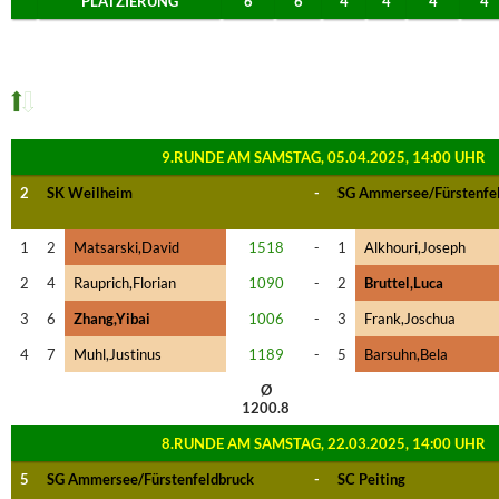
PLATZIERUNG
6
6
4
4
4
4
9.RUNDE AM SAMSTAG, 05.04.2025, 14:00 UHR
2
SK Weilheim
-
SG Ammersee/Fürstenfe
1
2
Matsarski,David
1518
-
1
Alkhouri,Joseph
2
4
Rauprich,Florian
1090
-
2
Bruttel,Luca
3
6
Zhang,Yibai
1006
-
3
Frank,Joschua
4
7
Muhl,Justinus
1189
-
5
Barsuhn,Bela
Ø
1200.8
8.RUNDE AM SAMSTAG, 22.03.2025, 14:00 UHR
5
SG Ammersee/Fürstenfeldbruck
-
SC Peiting