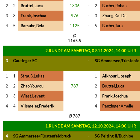
2
2
Bruttel,Luca
1306
-
2
Bucher,Rohan
3
3
Frank,Joschua
976
-
3
Zhang,Kai De
4
5
Barsuhn,Bela
1125
-
5
Bucher,Tara
Ø
1165.5
2.RUNDE AM SAMSTAG, 09.11.2024, 14:00 UHR
3
Gautinger SC
-
SG Ammersee/Fürstenfe
1
1
Strauß,Lukas
----
-
1
Alkhouri,Joseph
2
2
Zhao,Youyou
787
-
2
Bruttel,Luca
3
3
Wiest,Levent
----
-
3
Frank,Joschua
4
4
Vilsmeier,Frederik
----
-
4
Panzinger,Amelie
Ø 787
1.RUNDE AM SAMSTAG, 12.10.2024, 14:00 UHR
4
SG Ammersee/Fürstenfeldbruck
-
SG Peiting II/Buchloe