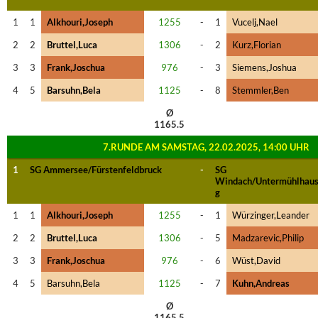
1
1
Alkhouri,Joseph
1255
-
1
Vucelj,Nael
2
2
Bruttel,Luca
1306
-
2
Kurz,Florian
3
3
Frank,Joschua
976
-
3
Siemens,Joshua
4
5
Barsuhn,Bela
1125
-
8
Stemmler,Ben
Ø
1165.5
7.RUNDE AM SAMSTAG, 22.02.2025, 14:00 UHR
1
SG Ammersee/Fürstenfeldbruck
-
SG
Windach/Untermühlhaus
g
1
1
Alkhouri,Joseph
1255
-
1
Würzinger,Leander
2
2
Bruttel,Luca
1306
-
5
Madzarevic,Philip
3
3
Frank,Joschua
976
-
6
Wüst,David
4
5
Barsuhn,Bela
1125
-
7
Kuhn,Andreas
Ø
1165.5