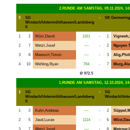
2.RUNDE AM SAMSTAG, 09.11.2024, 14
5
SG
-
SK Germering 
Windach/Untermühlhausen/Landsberg
II
1
2
Wüst,David
1161
-
1
Vignesh,
2
7
Wetzl,Josef
----
-
2
Nguyen T
3
8
Maresch,Timon
----
-
3
Alig,Phil
4
10
Wehling,Ryan
784
-
7
Murg,Ale
Ø 972.5
1.RUNDE AM SAMSTAG, 12.10.2024, 14
1
SG
-
SG
Windach/Untermühlhausen/Landsberg
Windach/Unte
II
1
3
Kuhn,Andreas
----
-
2
Süppel,M
2
5
Jaud,Lucas
1114
-
6
Wüst,Dav
3
7
Wetzl,Josef
----
-
8
Metzner,