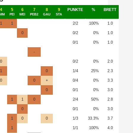
4
5
6
7
8
9
PUNKTE
%
BRETT
MM
PEI
WEI
PEB2
GAU
STA
1
1
2/2
100%
1.0
0
0/2
0%
1.0
0/1
0%
1.0
-
0
0/2
0%
2.0
1
0
1/4
25%
2.3
0
0
+
0/4
0%
3.3
0
0/1
0%
3.0
1
1
0
2/4
50%
2.8
0
0/1
0%
3.0
1
0
0
1/3
33.3%
3.7
1
1/1
100%
4.0