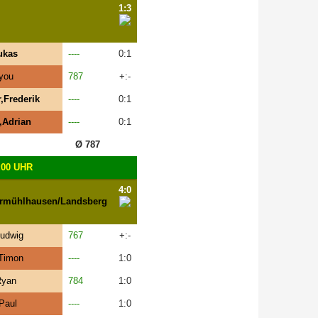
1:3
ukas
----
0:1
you
787
+:-
,Frederik
----
0:1
,Adrian
----
0:1
Ø 787
:00 UHR
4:0
rmühlhausen/Landsberg
Ludwig
767
+:-
Timon
----
1:0
Ryan
784
1:0
Paul
----
1:0