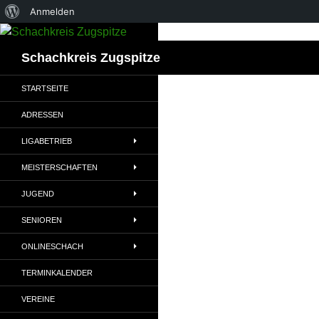
Über
Anmelden
Zum
WordPress
Inhalt
Suchen
Schachkreis Zugspitze
springen
STARTSEITE
ADRESSEN
LIGABETRIEB
MEISTERSCHAFTEN
JUGEND
SENIOREN
ONLINESCHACH
TERMINKALENDER
VEREINE