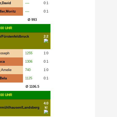
r,David
----
0:1
ßer,Moritz
----
0:1
Ø 993
:00 UHR
Fürstenfeldbruck
2:2
Joseph
1255
1:0
uca
1306
0:1
,Amelie
740
1:0
Bela
1125
0:1
Ø 1106.5
:00 UHR
4:0
rmühlhausen/Landsberg
kl