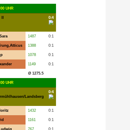
:00 UHR
II
0:4
Sara
1487
0:1
rung,Atticus
1388
0:1
ip
1078
0:1
xander
1149
0:1
Ø 1275.5
:00 UHR
0:4
rmühlhausen/Landsberg
oritz
1432
0:1
id
1161
0:1
Ludwig
767
0:1