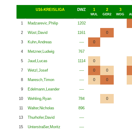
U16-KREISLIGA
DWZ
1
2
3
WUL
GER2
WOG
A
1
Madzarevic,Philip
1202
2
Wüst,David
1161
0
3
Kuhn,Andreas
----
0
4
Metzner,Ludwig
767
5
Jaud,Lucas
1114
0
7
Wetzl,Josef
----
0
0
8
Maresch,Timon
----
0
0
9
Edelmann,Leander
----
10
Wehling,Ryan
784
0
11
Walter,Nicholas
896
13
Thurhofer,David
----
15
Unterstraßer,Moritz
----