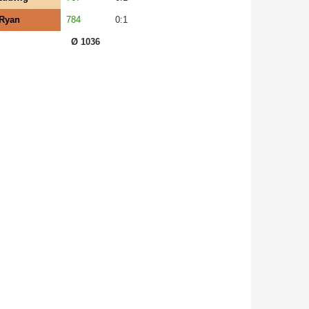
,Ryan
784
0:1
Ø 1036