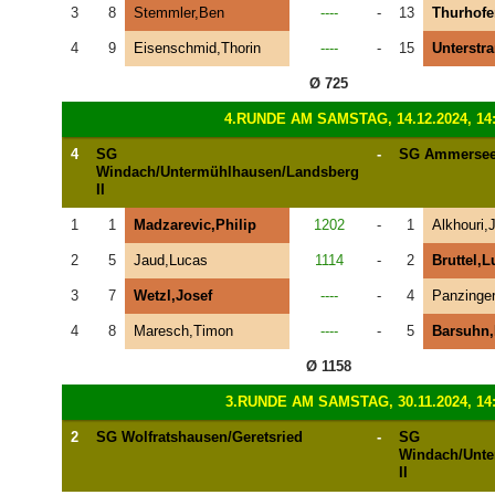
3
8
Stemmler,Ben
----
-
13
Thurhofe
4
9
Eisenschmid,Thorin
----
-
15
Unterstra
Ø 725
4.RUNDE AM SAMSTAG, 14.12.2024, 14
4
SG
-
SG Ammersee/
Windach/Untermühlhausen/Landsberg
II
1
1
Madzarevic,Philip
1202
-
1
Alkhouri,
2
5
Jaud,Lucas
1114
-
2
Bruttel,L
3
7
Wetzl,Josef
----
-
4
Panzinger
4
8
Maresch,Timon
----
-
5
Barsuhn,
Ø 1158
3.RUNDE AM SAMSTAG, 30.11.2024, 14
2
SG Wolfratshausen/Geretsried
-
SG
Windach/Unte
II