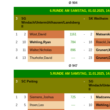
Ø 904
6.RUNDE AM SAMSTAG, 01.02.2025, 14
3
SG
-
SK Weilheim
Windach/Untermühlhausen/Landsberg
II
1
2
Wüst,David
1161
-
2
Matsarsk
2
10
Wehling,Ryan
784
-
18
Roeckl,J
3
11
Walter,Nicholas
896
-
22
Grunert,
4
13
Thurhofer,David
----
-
23
Grunert,
Ø 947
5.RUNDE AM SAMSTAG, 11.01.2025, 14
3
SC Peiting
-
SG
Windach/Unte
II
1
3
Siemens,Joshua
725
-
1
Madzarev
2
5
Ihsen,Leo
----
-
10
Wehling