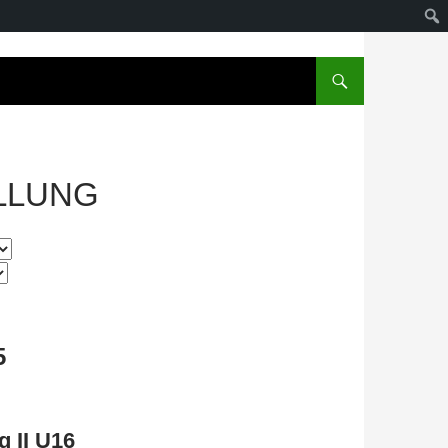
LLUNG
5
 II U16