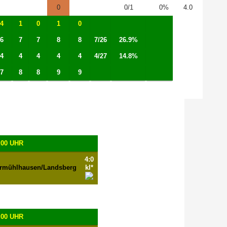
0
0/1
0%
4.0
4
1
0
1
0
6
7
7
8
8
7/26
26.9%
4
4
4
4
4
4/27
14.8%
7
8
8
9
9
:00 UHR
4:0
rmühlhausen/Landsberg
kl*
:00 UHR