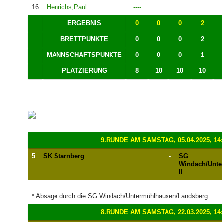
16
Henrichs,Paul
----
ERGEBNIS
0
0
0
2
BRETTPUNKTE
0
0
0
2
MANNSCHAFTSPUNKTE
0
0
0
1
PLATZIERUNG
8
10
10
10
9.RUNDE AM SAMSTAG, 05.04.2025, 14
5
SK Starnberg
-
SG
Windach/Unte
II
* Absage durch die SG Windach/Untermühlhausen/Landsberg
8.RUNDE AM SAMSTAG, 22.03.2025, 14