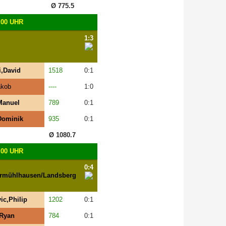
Ø 775.5
:00 UHR
1:3
i,David
1518
0:1
akob
----
1:0
Manuel
789
0:1
Dominik
935
0:1
Ø 1080.7
:00 UHR
0:4
rmühlhausen/Landsberg
ic,Philip
1202
0:1
,Ryan
784
0:1