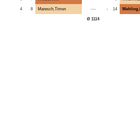
4
8
Maresch,Timon
----
-
14
Wehling
Ø 1114