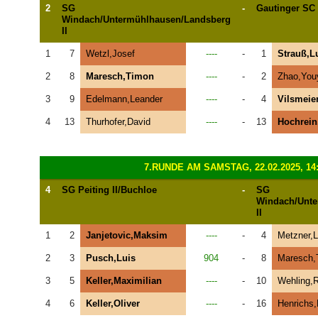
2
SG
-
Gautinger SC
Windach/Untermühlhausen/Landsberg
II
1
7
Wetzl,Josef
----
-
1
Strauß,L
2
8
Maresch,Timon
----
-
2
Zhao,You
3
9
Edelmann,Leander
----
-
4
Vilsmeier
4
13
Thurhofer,David
----
-
13
Hochrein
7.RUNDE AM SAMSTAG, 22.02.2025, 14
4
SG Peiting II/Buchloe
-
SG
Windach/Unte
II
1
2
Janjetovic,Maksim
----
-
4
Metzner,
2
3
Pusch,Luis
904
-
8
Maresch,
3
5
Keller,Maximilian
----
-
10
Wehling,
4
6
Keller,Oliver
----
-
16
Henrichs,