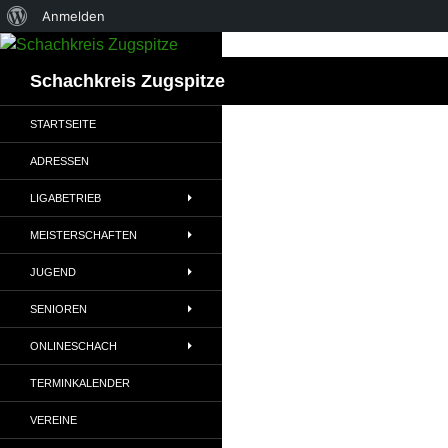
Über
Anmelden
Zum
WordPress
Inhalt
Suchen
Schachkreis Zugspitze
springen
STARTSEITE
ADRESSEN
LIGABETRIEB
MEISTERSCHAFTEN
JUGEND
SENIOREN
ONLINESCHACH
TERMINKALENDER
VEREINE