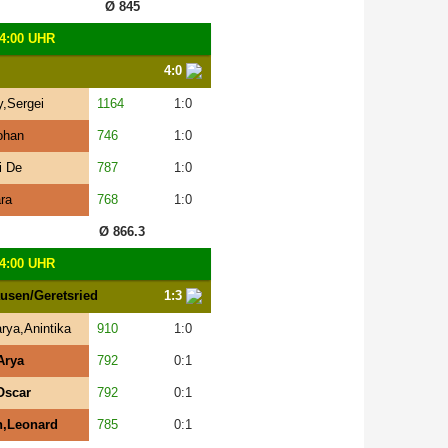
Ø 845
4:00 UHR
4:0
,Sergei
1164
1:0
ohan
746
1:0
i De
787
1:0
ra
768
1:0
Ø 866.3
4:00 UHR
usen/Geretsried
1:3
rya,Anintika
910
1:0
Arya
792
0:1
Oscar
792
0:1
n,Leonard
785
0:1