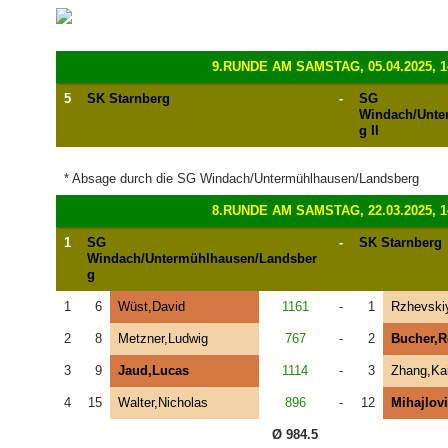
9.RUNDE AM SAMSTAG, 05.04.2025, 1
5
SK Starnberg
-
SG
Windach/Unte
g II
* Absage durch die SG Windach/Untermühlhausen/Landsberg
8.RUNDE AM SAMSTAG, 22.03.2025, 1
1
SG
-
SK Starnberg
Windach/Untermühlhausen/Landsber
g
1
6
Wüst,David
1161
-
1
Rzhevskiy
2
8
Metzner,Ludwig
767
-
2
Bucher,
3
9
Jaud,Lucas
1114
-
3
Zhang,Ka
4
15
Walter,Nicholas
896
-
12
Mihajlovi
Ø 984.5