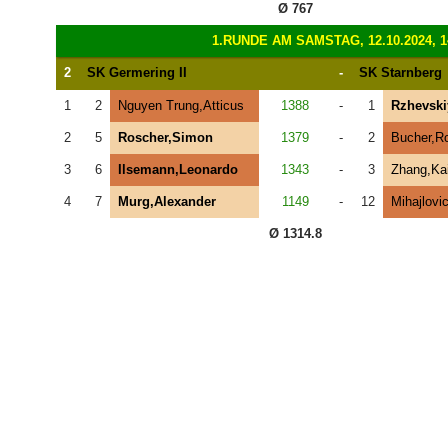
Ø 767
1.RUNDE AM SAMSTAG, 12.10.2024, 1
2
SK Germering II
-
SK Starnberg
1
2
Nguyen Trung,Atticus
1388
-
1
Rzhevski
2
5
Roscher,Simon
1379
-
2
Bucher,R
3
6
Ilsemann,Leonardo
1343
-
3
Zhang,Ka
4
7
Murg,Alexander
1149
-
12
Mihajlovi
Ø 1314.8