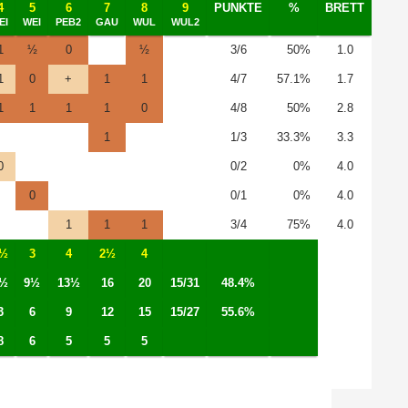
4
5
6
7
8
9
PUNKTE
%
BRETT
EI
WEI
PEB2
GAU
WUL
WUL2
1
½
0
½
3/6
50%
1.0
1
0
+
1
1
4/7
57.1%
1.7
1
1
1
1
0
4/8
50%
2.8
1
1/3
33.3%
3.3
0
0/2
0%
4.0
0
0/1
0%
4.0
1
1
1
3/4
75%
4.0
½
3
4
2½
4
½
9½
13½
16
20
15/31
48.4%
3
6
9
12
15
15/27
55.6%
8
6
5
5
5