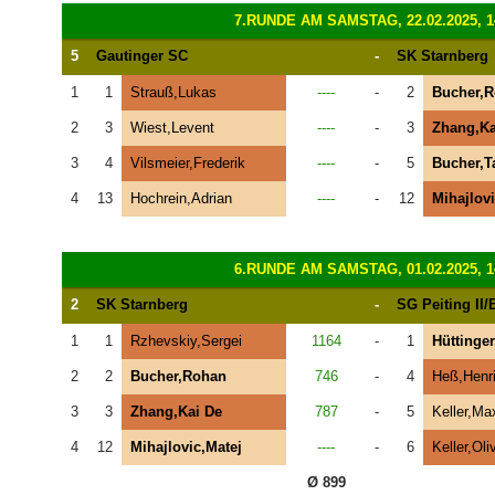
7.RUNDE AM SAMSTAG, 22.02.2025, 1
5
Gautinger SC
-
SK Starnberg
1
1
Strauß,Lukas
----
-
2
Bucher,
2
3
Wiest,Levent
----
-
3
Zhang,Ka
3
4
Vilsmeier,Frederik
----
-
5
Bucher,T
4
13
Hochrein,Adrian
----
-
12
Mihajlovi
6.RUNDE AM SAMSTAG, 01.02.2025, 1
2
SK Starnberg
-
SG Peiting II
1
1
Rzhevskiy,Sergei
1164
-
1
Hüttinge
2
2
Bucher,Rohan
746
-
4
Heß,Henr
3
3
Zhang,Kai De
787
-
5
Keller,Ma
4
12
Mihajlovic,Matej
----
-
6
Keller,Oli
Ø 899