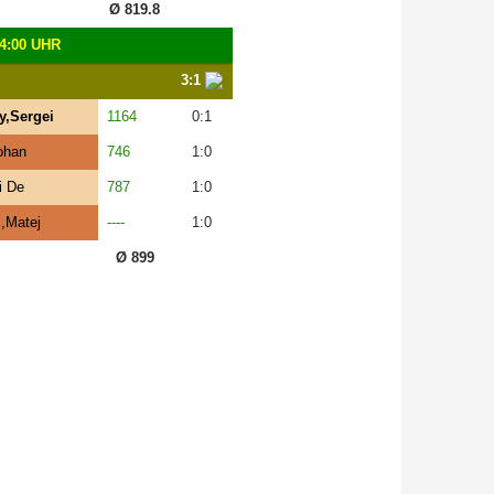
Ø 819.8
4:00 UHR
3:1
y,Sergei
1164
0:1
ohan
746
1:0
i De
787
1:0
c,Matej
----
1:0
Ø 899