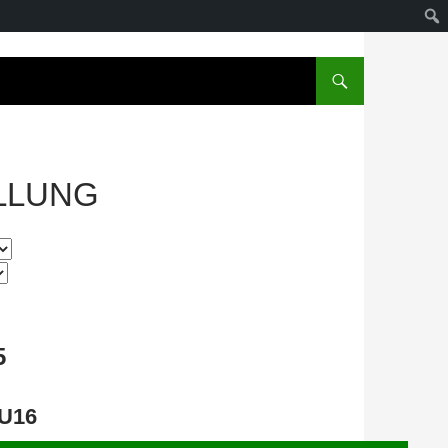
LLUNG
5
 U16