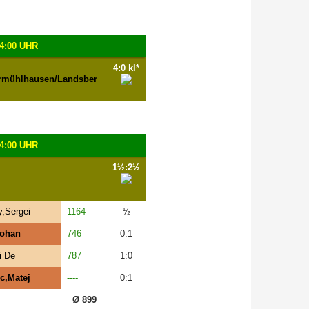
4:00 UHR
4:0 kl*
rmühlhausen/Landsber
4:00 UHR
1½:2½
,Sergei
1164
½
Rohan
746
0:1
i De
787
1:0
c,Matej
----
0:1
Ø 899