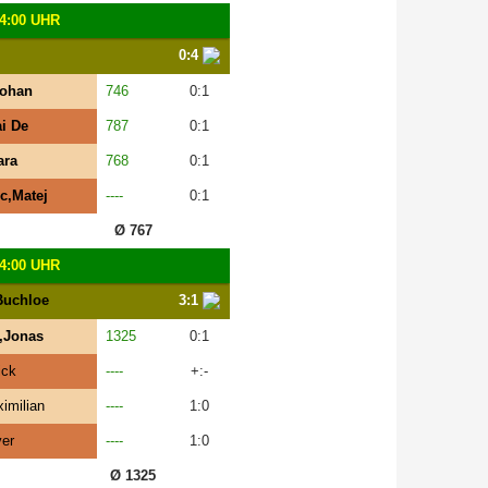
4:00 UHR
0:4
Rohan
746
0:1
i De
787
0:1
ara
768
0:1
c,Matej
----
0:1
Ø 767
4:00 UHR
/Buchloe
3:1
r,Jonas
1325
0:1
ick
----
+:-
ximilian
----
1:0
ver
----
1:0
Ø 1325