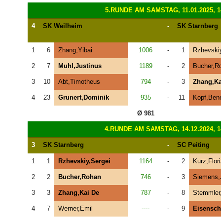
5.RUNDE AM SAMSTAG, 11.01.2025, 1
4
SK Weilheim
-
SK Starnberg
1
6
Zhang,Yibai
1006
-
1
Rzhevskiy
2
7
Muhl,Justinus
1189
-
2
Bucher,R
3
10
Abt,Timotheus
794
-
3
Zhang,Ka
4
23
Grunert,Dominik
935
-
11
Kopf,Bene
Ø 981
4.RUNDE AM SAMSTAG, 14.12.2024, 1
3
SK Starnberg
-
SC Peiting
1
1
Rzhevskiy,Sergei
1164
-
2
Kurz,Flor
2
2
Bucher,Rohan
746
-
3
Siemens,
3
3
Zhang,Kai De
787
-
8
Stemmler
4
7
Werner,Emil
----
-
9
Eisensch