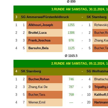
Ø 899
3.RUNDE AM SAMSTAG, 30.11.2024, 1
3
SG Ammersee/Fürstenfeldbruck
-
SK Starnberg
1
1
Alkhouri,Joseph
1255
-
1
Rzhevskiy
2
2
Bruttel,Luca
1306
-
2
Bucher,R
3
3
Frank,Joschua
976
-
3
Zhang,Ka
4
5
Barsuhn,Bela
1125
-
5
Bucher,Ta
Ø 1165.5
2.RUNDE AM SAMSTAG, 09.11.2024, 1
4
SK Starnberg
-
SG Wolfratsha
1
2
Bucher,Rohan
746
-
4
Bhattacha
2
3
Zhang,Kai De
787
-
9
Tripathy,
3
5
Bucher,Tara
768
-
10
Kalthoff,
4
7
Werner,Emil
----
-
20
Hartman