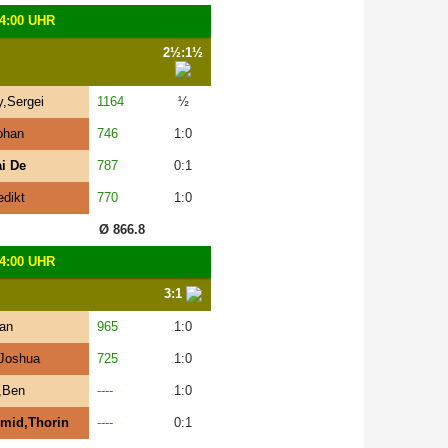
4:00 UHR
2½:1½
,Sergei
1164
½
ohan
746
1:0
i De
787
0:1
dikt
770
1:0
Ø 866.8
4:00 UHR
3:1
ian
965
1:0
Joshua
725
1:0
,Ben
----
1:0
mid,Thorin
----
0:1