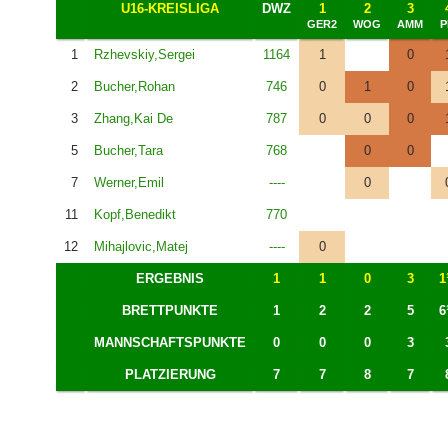
U16-KREISLIGA
DWZ
1
2
3
GER2
WOG
AMM
P
1
Rzhevskiy,Sergei
1164
1
0
2
Bucher,Rohan
746
0
1
0
3
Zhang,Kai De
787
0
0
0
5
Bucher,Tara
768
0
0
7
Werner,Emil
----
0
11
Kopf,Benedikt
770
12
Mihajlovic,Matej
----
0
ERGEBNIS
1
1
0
3
1
BRETTPUNKTE
1
2
2
5
6
MANNSCHAFTSPUNKTE
0
0
0
3
PLATZIERUNG
7
7
8
7