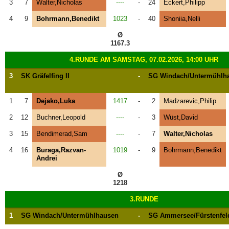
3
7
Walter,Nicholas
----
-
24
Eckert,Philipp
4
9
Bohrmann,Benedikt
1023
-
40
Shoniia,Nelli
Ø
1167.3
4.RUNDE AM SAMSTAG, 07.02.2026, 14:00 UHR
3
SK Gräfelfing II
-
SG Windach/Untermühlh
1
7
Dejako,Luka
1417
-
2
Madzarevic,Philip
2
12
Buchner,Leopold
----
-
3
Wüst,David
3
15
Bendimerad,Sam
----
-
7
Walter,Nicholas
4
16
Buraga,Razvan-
1019
-
9
Bohrmann,Benedikt
Andrei
Ø
1218
3.RUNDE
1
SG Windach/Untermühlhausen
-
SG Ammersee/Fürstenfel