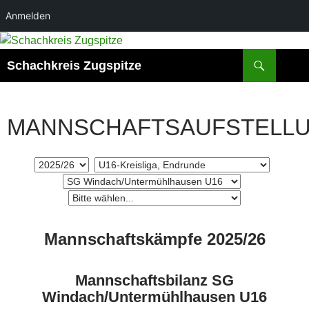
Anmelden
Zum
Inhalt
Suchen
Schachkreis Zugspitze
springen
MANNSCHAFTSAUFSTELL
Mannschaftskämpfe 2025/26
Mannschaftsbilanz SG
Windach/Untermühlhausen U16