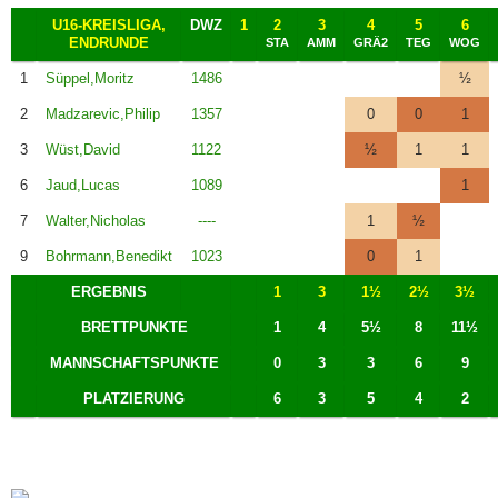
U16-KREISLIGA,
DWZ
1
2
3
4
5
6
ENDRUNDE
STA
AMM
GRÄ2
TEG
WOG
1
Süppel,Moritz
1486
½
2
Madzarevic,Philip
1357
0
0
1
3
Wüst,David
1122
½
1
1
6
Jaud,Lucas
1089
1
7
Walter,Nicholas
----
1
½
9
Bohrmann,Benedikt
1023
0
1
ERGEBNIS
1
3
1½
2½
3½
BRETTPUNKTE
1
4
5½
8
11½
MANNSCHAFTSPUNKTE
0
3
3
6
9
PLATZIERUNG
6
3
5
4
2