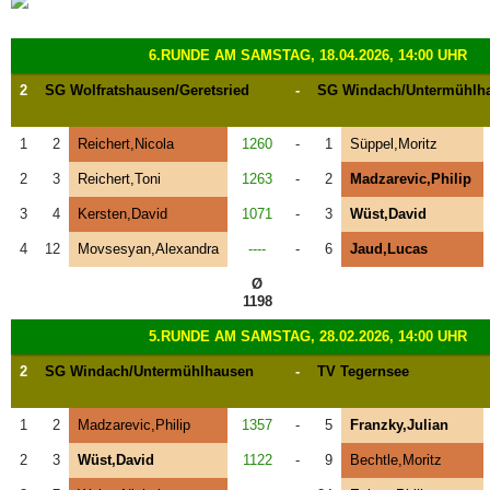
6.RUNDE AM SAMSTAG, 18.04.2026, 14:00 UHR
2
SG Wolfratshausen/Geretsried
-
SG Windach/Untermühlh
1
2
Reichert,Nicola
1260
-
1
Süppel,Moritz
2
3
Reichert,Toni
1263
-
2
Madzarevic,Philip
3
4
Kersten,David
1071
-
3
Wüst,David
4
12
Movsesyan,Alexandra
----
-
6
Jaud,Lucas
Ø
1198
5.RUNDE AM SAMSTAG, 28.02.2026, 14:00 UHR
2
SG Windach/Untermühlhausen
-
TV Tegernsee
1
2
Madzarevic,Philip
1357
-
5
Franzky,Julian
2
3
Wüst,David
1122
-
9
Bechtle,Moritz