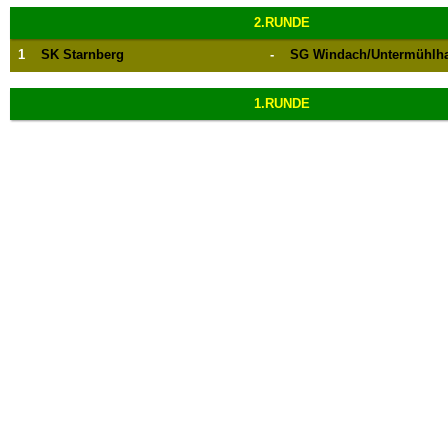
2.RUNDE
1
SK Starnberg
-
SG Windach/Untermühlh
1.RUNDE