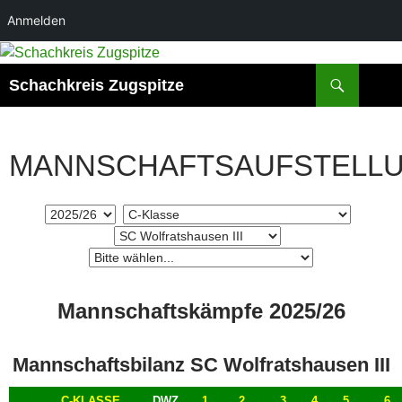
Anmelden
Suchen
Schachkreis Zugspitze
MANNSCHAFTSAUFSTELL
Mannschaftskämpfe 2025/26
Mannschaftsbilanz SC Wolfratshausen III
C-KLASSE
DWZ
1
2
3
4
5
6