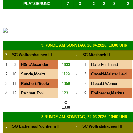
PLATZIERUNG
7
3
2
2
3
2
9.RUNDE AM SONNTAG, 26.04.2026, 10:00 UHR
3
SC Wolfratshausen III
-
SC Miesbach II
1
3
Hörl,Alexander
1633
-
1
Dolle,Ferdinand
2
10
Sunde,Moritz
1129
-
3
Oswald-Meister,Heidi
3
11
Reichert,Nicola
1359
-
7
Dippold,Werner
4
12
Reichert,Toni
1231
-
9
Freiberger,Markus
Ø
1338
8.RUNDE AM SONNTAG, 22.03.2026, 10:00 UHR
3
SG Eichenau/Puchheim II
-
SC Wolfratshausen III