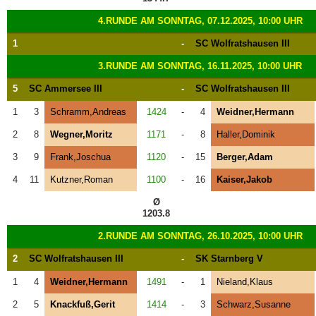
4.RUNDE AM SONNTAG, 07.12.2025, 10:00 UHR
1
-
SC Wolfratshausen III
3.RUNDE AM SONNTAG, 16.11.2025, 10:00 UHR
5
SC Ammersee III
-
SC Wolfratshausen III
1
3
Schramm,Andreas
1424
-
4
Weidner,Hermann
2
8
Wegner,Moritz
1171
-
8
Haller,Dominik
3
9
Frank,Joschua
1120
-
15
Berger,Adam
4
11
Kutzner,Roman
1100
-
16
Kaiser,Jakob
Ø
1203.8
2.RUNDE AM SONNTAG, 26.10.2025, 10:00 UHR
2
SC Wolfratshausen III
-
SK Starnberg V
1
4
Weidner,Hermann
1491
-
1
Nieland,Klaus
2
5
Knackfuß,Gerit
1414
-
3
Schwarz,Susanne