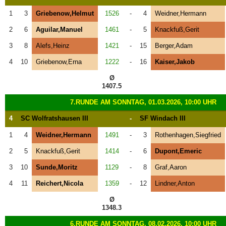
1
3
Griebenow,Helmut
1526
-
4
Weidner,Hermann
2
6
Aguilar,Manuel
1461
-
5
Knackfuß,Gerit
3
8
Alefs,Heinz
1421
-
15
Berger,Adam
4
10
Griebenow,Erna
1222
-
16
Kaiser,Jakob
Ø
1407.5
7.RUNDE AM SONNTAG, 01.03.2026, 10:00 UHR
4
SC Wolfratshausen III
-
SF Windach III
1
4
Weidner,Hermann
1491
-
3
Rothenhagen,Siegfried
2
5
Knackfuß,Gerit
1414
-
6
Dupont,Emeric
3
10
Sunde,Moritz
1129
-
8
Graf,Aaron
4
11
Reichert,Nicola
1359
-
12
Lindner,Anton
Ø
1348.3
6.RUNDE AM SONNTAG, 08.02.2026, 10:00 UHR