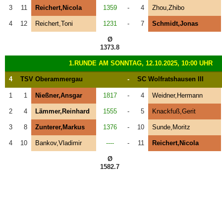
3
11
Reichert,Nicola
1359
-
4
Zhou,Zhibo
4
12
Reichert,Toni
1231
-
7
Schmidt,Jonas
Ø
1373.8
1.RUNDE AM SONNTAG, 12.10.2025, 10:00 UHR
4
TSV Oberammergau
-
SC Wolfratshausen III
1
1
Nießner,Ansgar
1817
-
4
Weidner,Hermann
2
4
Lämmer,Reinhard
1555
-
5
Knackfuß,Gerit
3
8
Zunterer,Markus
1376
-
10
Sunde,Moritz
4
10
Bankov,Vladimir
----
-
11
Reichert,Nicola
Ø
1582.7