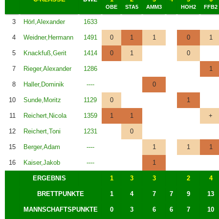
OBE
STA5
AMM3
HOH2
FFB2
3
Hörl,Alexander
1633
4
Weidner,Hermann
1491
0
1
1
0
1
5
Knackfuß,Gerit
1414
0
1
0
7
Rieger,Alexander
1286
1
8
Haller,Dominik
----
0
10
Sunde,Moritz
1129
0
1
11
Reichert,Nicola
1359
1
1
+
12
Reichert,Toni
1231
0
15
Berger,Adam
----
1
1
1
16
Kaiser,Jakob
----
1
ERGEBNIS
1
3
3
2
4
BRETTPUNKTE
1
4
7
7
9
13
MANNSCHAFTSPUNKTE
0
3
6
6
7
10