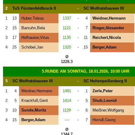
2
TuS Fürstenfeldbruck II
-
SC Wolfratshausen III
1
13
Huber,Tobias
1337
-
4
Weidner,Hermann
2
15
Barsuhn,Bela
1121
-
7
Rieger,Alexander
3
17
Hofhauser,Vitus
1135
-
11
Reichert,Nicola
4
25
Schöbel,Jan
1320
-
15
Berger,Adam
Ø
1228.3
5.RUNDE AM SONNTAG, 18.01.2026, 10:00 UHR
5
SC Wolfratshausen III
-
SC Hohenpeißenberg II
1
4
Weidner,Hermann
1491
-
1
Zerle,Peter
2
5
Knackfuß,Gerit
1414
-
5
Shub,Leonid
3
10
Sunde,Moritz
1129
-
6
Meißner,Wolfgang
4
15
Berger,Adam
----
-
7
Herndl,Georg
Ø
1344.7