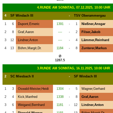
4.RUNDE AM SONNTAG, 07.12.2025, 10:00 UHR
4
SF Windach III
-
TSV Oberammergau
1
6
Dupont,Emeric
1391
-
1
Nießner,Ansgar
2
8
Graf,Aaron
----
-
2
Filser,Jakob
3
12
Lindner,Anton
----
-
4
Lämmer,Reinhard
4
13
Böhm,Margit,Dr.
1184
-
8
Zunterer,Markus
Ø
1287.5
3.RUNDE AM SONNTAG, 16.11.2025, 10:00 UHR
2
SC Miesbach II
-
SF Windach III
1
3
Oswald-Meister,Heidi
1304
-
5
Wagner,Gerhard
2
4
Kick,Manfred
1338
-
8
Graf,Aaron
3
6
Weigand,Bernhard
1181
-
12
Lindner,Anton
4
7
Dippold,Werner
1155
-
13
Böhm,Margit,Dr.