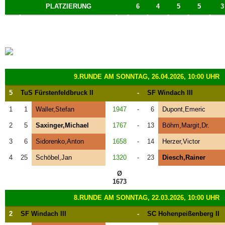
PLATZIERUNG
6
4
5
5
3
9.RUNDE AM SONNTAG, 26.04.2026, 10:00 UHR
5
TuS Fürstenfeldbruck II
-
SF Windach III
1
1
Waller,Stefan
1947
-
6
Dupont,Emeric
2
5
Saxinger,Michael
1767
-
13
Böhm,Margit,Dr.
3
6
Sidorenko,Anton
1658
-
14
Herzer,Victor
4
25
Schöbel,Jan
1320
-
23
Diesch,Rainer
Ø
1673
8.RUNDE AM SONNTAG, 22.03.2026, 10:00 UHR
2
SF Windach III
-
SC Hohenpeißenberg II