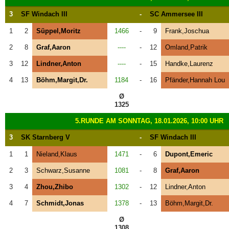
3
SF Windach III
-
SC Ammersee III
1
2
Süppel,Moritz
1466
-
9
Frank,Joschua
2
8
Graf,Aaron
----
-
12
Omland,Patrik
3
12
Lindner,Anton
----
-
15
Handke,Laurenz
4
13
Böhm,Margit,Dr.
1184
-
16
Pfänder,Hannah Lou
Ø
1325
5.RUNDE AM SONNTAG, 18.01.2026, 10:00 UHR
3
SK Starnberg V
-
SF Windach III
1
1
Nieland,Klaus
1471
-
6
Dupont,Emeric
2
3
Schwarz,Susanne
1081
-
8
Graf,Aaron
3
4
Zhou,Zhibo
1302
-
12
Lindner,Anton
4
7
Schmidt,Jonas
1378
-
13
Böhm,Margit,Dr.
Ø
1308