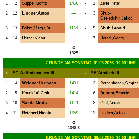
1
2
Süppel,Moritz
1466
-
1
Zerle,Peter
2
12
Lindner,Anton
----
-
3
Shub-
Oseledchik,Jakob
3
13
Böhm,Margit,Dr.
1184
-
5
Shub,Leonid
4
14
Herzer,Victor
----
-
7
Herndl,Georg
Ø
1325
7.RUNDE AM SONNTAG, 01.03.2026, 10:00 UHR
4
SC Wolfratshausen III
-
SF Windach III
1
4
Weidner,Hermann
1491
-
3
Rothenhagen,Siegfrie
2
5
Knackfuß,Gerit
1414
-
6
Dupont,Emeric
3
10
Sunde,Moritz
1129
-
8
Graf,Aaron
4
11
Reichert,Nicola
1359
-
12
Lindner,Anton
Ø
1348.3
6.RUNDE AM SONNTAG, 08.02.2026, 10:00 UHR