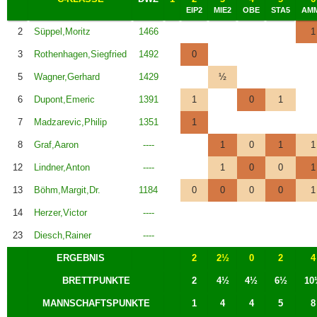
EIP2
MIE2
OBE
STA5
AM
2
Süppel,Moritz
1466
1
3
Rothenhagen,Siegfried
1492
0
5
Wagner,Gerhard
1429
½
6
Dupont,Emeric
1391
1
0
1
7
Madzarevic,Philip
1351
1
8
Graf,Aaron
----
1
0
1
1
12
Lindner,Anton
----
1
0
0
1
13
Böhm,Margit,Dr.
1184
0
0
0
0
1
14
Herzer,Victor
----
23
Diesch,Rainer
----
ERGEBNIS
2
2½
0
2
4
BRETTPUNKTE
2
4½
4½
6½
10
MANNSCHAFTSPUNKTE
1
4
4
5
8