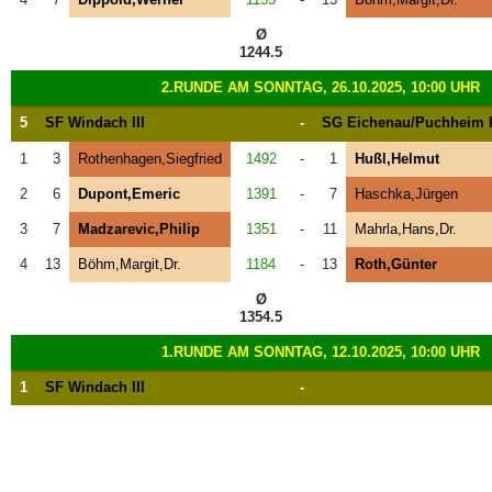
Ø
1244.5
2.RUNDE AM SONNTAG, 26.10.2025, 10:00 UHR
5
SF Windach III
-
SG Eichenau/Puchheim I
1
3
Rothenhagen,Siegfried
1492
-
1
Hußl,Helmut
2
6
Dupont,Emeric
1391
-
7
Haschka,Jürgen
3
7
Madzarevic,Philip
1351
-
11
Mahrla,Hans,Dr.
4
13
Böhm,Margit,Dr.
1184
-
13
Roth,Günter
Ø
1354.5
1.RUNDE AM SONNTAG, 12.10.2025, 10:00 UHR
1
SF Windach III
-