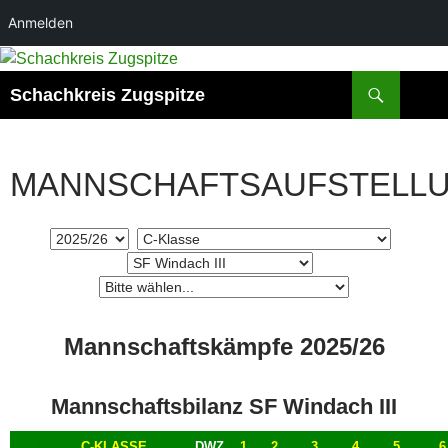
Anmelden
Zum
Inhalt
Suchen
Schachkreis Zugspitze
springen
MANNSCHAFTSAUFSTELL
Mannschaftskämpfe 2025/26
Mannschaftsbilanz SF Windach III
C-KLASSE
DWZ
1
2
3
4
5
6