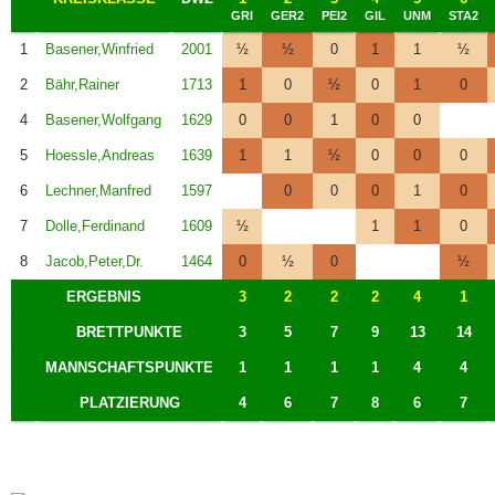
GRI
GER2
PEI2
GIL
UNM
STA2
1
Basener,Winfried
2001
½
½
0
1
1
½
2
Bähr,Rainer
1713
1
0
½
0
1
0
4
Basener,Wolfgang
1629
0
0
1
0
0
5
Hoessle,Andreas
1639
1
1
½
0
0
0
6
Lechner,Manfred
1597
0
0
0
1
0
7
Dolle,Ferdinand
1609
½
1
1
0
8
Jacob,Peter,Dr.
1464
0
½
0
½
ERGEBNIS
3
2
2
2
4
1
BRETTPUNKTE
3
5
7
9
13
14
MANNSCHAFTSPUNKTE
1
1
1
1
4
4
PLATZIERUNG
4
6
7
8
6
7