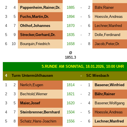
2
4
Pappenheim,Rainer,Dr.
1885
-
2
Bähr,Rainer
3
5
Fuchs,Martin,Dr.
1894
-
5
Hoessle,Andreas
4
7
Ohlhof,Johannes
1870
-
6
Lechner,Manfred
5
9
Strecker,Gerhard,Dr.
1835
-
7
Dolle,Ferdinand
6
10
Bourquin,Friedrich
1658
-
8
Jacob,Peter,Dr.
Ø
1851.3
5.RUNDE AM SONNTAG, 18.01.2026, 10:00 UHR
4
Turm Untermühlhausen
-
SC Miesbach
1
2
Nerlich,Eugen
1814
-
1
Basener,Winfried
2
3
Bechtold,Werner
1821
-
2
Bähr,Rainer
3
5
Maier,Josef
1620
-
4
Basener,Wolfgang
4
7
Steinbrenner,Bernhard
1504
-
5
Hoessle,Andreas
5
8
Schatz,Hans-Joachim
1556
-
6
Lechner,Manfred