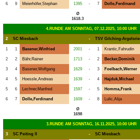
6
9
Meierhöfer,Stephan
1395
-
7
Dolle,Ferdinand
Ø
1618.3
4.RUNDE AM SONNTAG, 07.12.2025, 10:00 UHR
2
SC Miesbach
-
TSV Gilching-Argelsri
1
1
Basener,Winfried
2001
-
1
Krantic,Fahrudin
2
2
Bähr,Rainer
1713
-
2
Becker,Dominik
3
4
Basener,Wolfgang
1629
-
3
Foelbach,Werner
4
5
Hoessle,Andreas
1639
-
4
Hajduk,Michael
5
6
Lechner,Manfred
1597
-
5
Homma,Frank
6
7
Dolle,Ferdinand
1609
-
8
Lulic,Alija
Ø
1698
3.RUNDE AM SONNTAG, 16.11.2025, 10:00 UHR
3
SC Peiting II
-
SC Miesbach