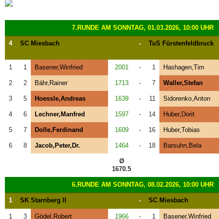
7.RUNDE AM SONNTAG, 01.03.2026, 10:00 UHR
4
SC Miesbach
-
TuS Fürstenfeldbruck
1
1
Basener,Winfried
2001
-
1
Hashagen,Tim
2
2
Bähr,Rainer
1713
-
7
Waller,Stefan
3
5
Hoessle,Andreas
1639
-
11
Sidorenko,Anton
4
6
Lechner,Manfred
1597
-
14
Huber,Dorit
5
7
Dolle,Ferdinand
1609
-
16
Huber,Tobias
6
8
Jacob,Peter,Dr.
1464
-
18
Barsuhn,Bela
Ø
1670.5
6.RUNDE AM SONNTAG, 08.02.2026, 10:00 UHR
1
SK Starnberg II
-
SC Miesbach
1
3
Gödel,Robert
1966
-
1
Basener,Winfried