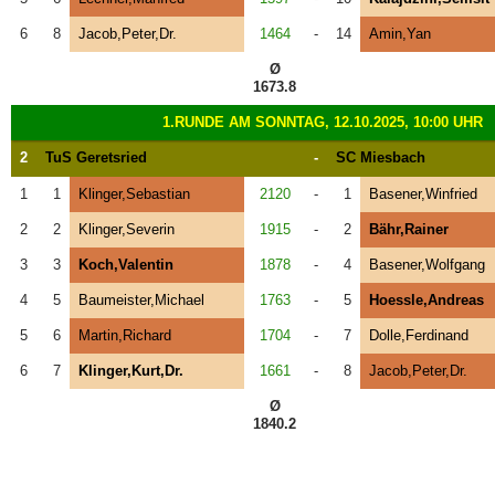
6
8
Jacob,Peter,Dr.
1464
-
14
Amin,Yan
Ø
1673.8
1.RUNDE AM SONNTAG, 12.10.2025, 10:00 UHR
2
TuS Geretsried
-
SC Miesbach
1
1
Klinger,Sebastian
2120
-
1
Basener,Winfried
2
2
Klinger,Severin
1915
-
2
Bähr,Rainer
3
3
Koch,Valentin
1878
-
4
Basener,Wolfgang
4
5
Baumeister,Michael
1763
-
5
Hoessle,Andreas
5
6
Martin,Richard
1704
-
7
Dolle,Ferdinand
6
7
Klinger,Kurt,Dr.
1661
-
8
Jacob,Peter,Dr.
Ø
1840.2