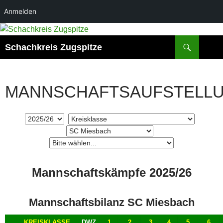
Anmelden
Zum
Inhalt
Suchen
Schachkreis Zugspitze
springen
MANNSCHAFTSAUFSTELL
Mannschaftskämpfe 2025/26
Mannschaftsbilanz SC Miesbach
KREISKLASSE
DWZ
1
2
3
4
5
6