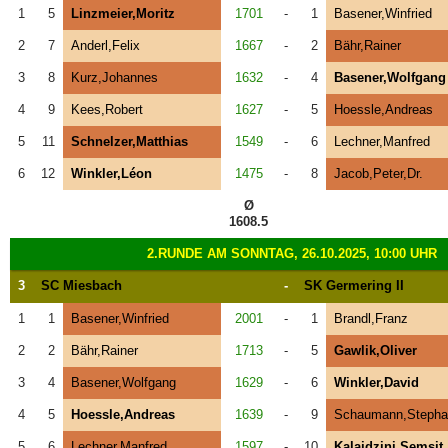
1
5
Linzmeier,Moritz
1701
-
1
Basener,Winfried
2
7
Anderl,Felix
1667
-
2
Bähr,Rainer
3
8
Kurz,Johannes
1632
-
4
Basener,Wolfgang
4
9
Kees,Robert
1627
-
5
Hoessle,Andreas
5
11
Schnelzer,Matthias
1549
-
6
Lechner,Manfred
6
12
Winkler,Léon
1475
-
8
Jacob,Peter,Dr.
Ø
1608.5
2.RUNDE AM SONNTAG, 26.10.2025, 10:00 UHR
3
SC Miesbach
-
SK Germering II
1
1
Basener,Winfried
2001
-
1
Brandl,Franz
2
2
Bähr,Rainer
1713
-
5
Gawlik,Oliver
3
4
Basener,Wolfgang
1629
-
6
Winkler,David
4
5
Hoessle,Andreas
1639
-
9
Schaumann,Stepha
5
6
Lechner,Manfred
1597
-
10
Kalajdzini,Semsit