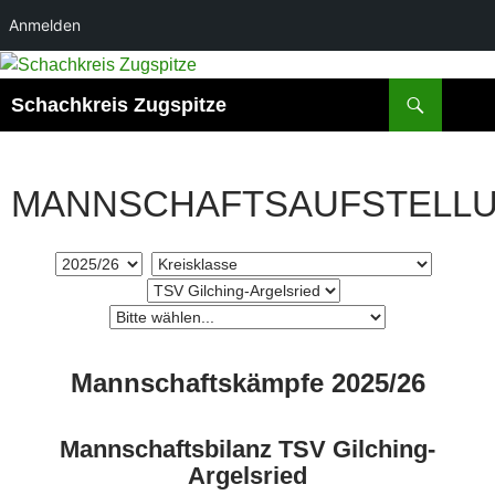
Anmelden
Zum
Inhalt
Suchen
Schachkreis Zugspitze
springen
MANNSCHAFTSAUFSTELL
Mannschaftskämpfe 2025/26
Mannschaftsbilanz TSV Gilching-
Argelsried