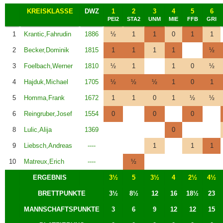
KREISKLASSE
DWZ
1
2
3
4
5
6
PEI2
STA2
UNM
MIE
FFB
GRI
1
Krantic,Fahrudin
1886
½
1
1
0
1
1
2
Becker,Dominik
1815
1
1
1
1
½
3
Foelbach,Werner
1810
½
1
1
0
½
4
Hajduk,Michael
1705
½
½
½
1
0
1
5
Homma,Frank
1672
1
1
0
1
½
½
6
Reingruber,Josef
1554
0
0
0
8
Lulic,Alija
1369
0
9
Liebsch,Andreas
----
1
1
1
10
Matreux,Erich
----
½
ERGEBNIS
3½
5
3½
4
2½
4½
BRETTPUNKTE
3½
8½
12
16
18½
23
MANNSCHAFTSPUNKTE
3
6
9
12
12
15