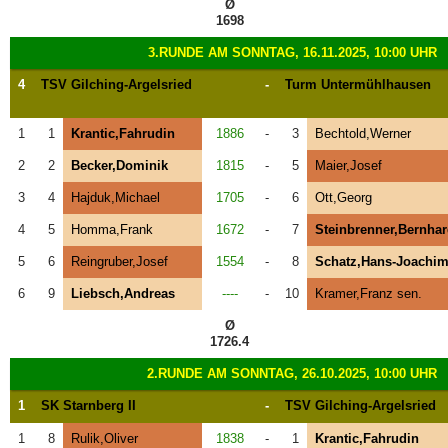
Ø
1698
3.RUNDE AM SONNTAG, 16.11.2025, 10:00 UHR
4
TSV Gilching-Argelsried
-
Turm Untermühlhausen
1
1
Krantic,Fahrudin
1886
-
3
Bechtold,Werner
2
2
Becker,Dominik
1815
-
5
Maier,Josef
3
4
Hajduk,Michael
1705
-
6
Ott,Georg
4
5
Homma,Frank
1672
-
7
Steinbrenner,Bernha
5
6
Reingruber,Josef
1554
-
8
Schatz,Hans-Joachi
6
9
Liebsch,Andreas
----
-
10
Kramer,Franz sen.
Ø
1726.4
2.RUNDE AM SONNTAG, 26.10.2025, 10:00 UHR
1
SK Starnberg II
-
TSV Gilching-Argelsried
1
8
Rulik,Oliver
1838
-
1
Krantic,Fahrudin