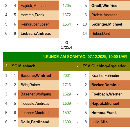
3
4
Hajduk,Michael
1705
-
5
Gradl,Winfried
4
5
Homma,Frank
1672
-
6
Probst,Andreas
5
6
Reingruber,Josef
1554
-
10
Saxinger,Michael
6
9
Liebsch,Andreas
----
-
14
Huber,Dorit
Ø
1725.4
4.RUNDE AM SONNTAG, 07.12.2025, 10:00 UHR
2
SC Miesbach
-
TSV Gilching-Argelsried
1
1
Basener,Winfried
2001
-
1
Krantic,Fahrudin
2
2
Bähr,Rainer
1713
-
2
Becker,Dominik
3
4
Basener,Wolfgang
1629
-
3
Foelbach,Werner
4
5
Hoessle,Andreas
1639
-
4
Hajduk,Michael
5
6
Lechner,Manfred
1597
-
5
Homma,Frank
6
7
Dolle,Ferdinand
1609
-
8
Lulic,Alija