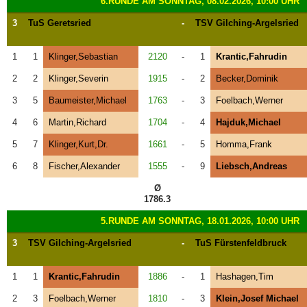
6.RUNDE AM SONNTAG, 08.02.2026, 10:00 UHR
3
TuS Geretsried
-
TSV Gilching-Argelsried
1
1
Klinger,Sebastian
2120
-
1
Krantic,Fahrudin
2
2
Klinger,Severin
1915
-
2
Becker,Dominik
3
5
Baumeister,Michael
1763
-
3
Foelbach,Werner
4
6
Martin,Richard
1704
-
4
Hajduk,Michael
5
7
Klinger,Kurt,Dr.
1661
-
5
Homma,Frank
6
8
Fischer,Alexander
1555
-
9
Liebsch,Andreas
Ø
1786.3
5.RUNDE AM SONNTAG, 18.01.2026, 10:00 UHR
3
TSV Gilching-Argelsried
-
TuS Fürstenfeldbruck
1
1
Krantic,Fahrudin
1886
-
1
Hashagen,Tim
2
3
Foelbach,Werner
1810
-
3
Klein,Josef Michael