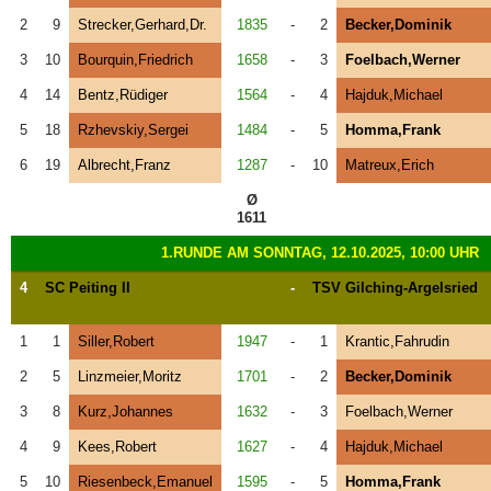
2
9
Strecker,Gerhard,Dr.
1835
-
2
Becker,Dominik
3
10
Bourquin,Friedrich
1658
-
3
Foelbach,Werner
4
14
Bentz,Rüdiger
1564
-
4
Hajduk,Michael
5
18
Rzhevskiy,Sergei
1484
-
5
Homma,Frank
6
19
Albrecht,Franz
1287
-
10
Matreux,Erich
Ø
1611
1.RUNDE AM SONNTAG, 12.10.2025, 10:00 UHR
4
SC Peiting II
-
TSV Gilching-Argelsried
1
1
Siller,Robert
1947
-
1
Krantic,Fahrudin
2
5
Linzmeier,Moritz
1701
-
2
Becker,Dominik
3
8
Kurz,Johannes
1632
-
3
Foelbach,Werner
4
9
Kees,Robert
1627
-
4
Hajduk,Michael
5
10
Riesenbeck,Emanuel
1595
-
5
Homma,Frank