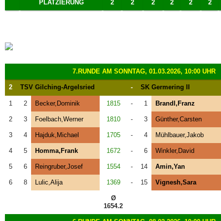
PLATZIERUNG
2
2
2
2
2
2
7.RUNDE AM SONNTAG, 01.03.2026, 10:00 UHR
2
TSV Gilching-Argelsried
-
SK Germering II
1
2
Becker,Dominik
1815
-
1
Brandl,Franz
2
3
Foelbach,Werner
1810
-
3
Günther,Carsten
3
4
Hajduk,Michael
1705
-
4
Mühlbauer,Jakob
4
5
Homma,Frank
1672
-
6
Winkler,David
5
6
Reingruber,Josef
1554
-
14
Amin,Yan
6
8
Lulic,Alija
1369
-
15
Vignesh,Sara
Ø
1654.2