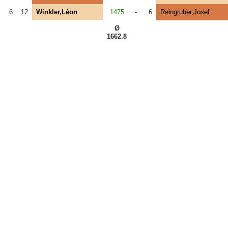
6
12
Winkler,Léon
1475
-
6
Reingruber,Josef
Ø
1662.8