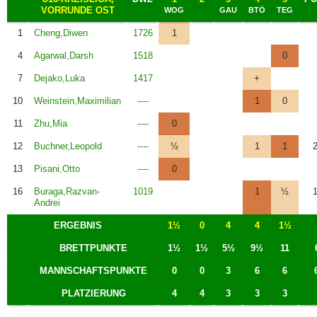
VORRUNDE OST
WOG
GAU
BTÖ
TEG
1
Cheng,Diwen
1726
1
4
Agarwal,Darsh
1518
0
7
Dejako,Luka
1417
+
10
Weinstein,Maximilian
----
1
0
11
Zhu,Mia
----
0
12
Buchner,Leopold
----
½
1
1
13
Pisani,Otto
----
0
16
Buraga,Razvan-
1019
1
½
Andrei
ERGEBNIS
1½
0
4
4
1½
BRETTPUNKTE
1½
1½
5½
9½
11
MANNSCHAFTSPUNKTE
0
0
3
6
6
PLATZIERUNG
4
4
3
3
3