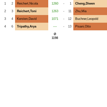
1
2
Reichert,Nicola
1260
-
1
Cheng,Diwen
2
3
Reichert,Toni
1263
-
11
Zhu,Mia
3
4
Kersten,David
1071
-
12
Buchner,Leopold
4
6
Tripathy,Arya
----
-
13
Pisani,Otto
Ø
1198