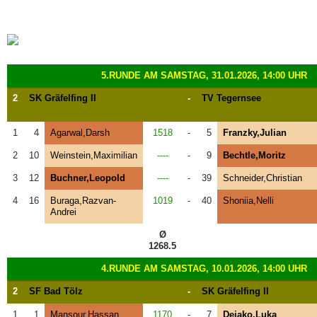
5.RUNDE AM SAMSTAG, 31.01.2026, 14:00 UHR
2
SK Gräfelfing II
-
TV Tegernsee
1
4
Agarwal,Darsh
1518
-
5
Franzky,Julian
2
10
Weinstein,Maximilian
----
-
9
Bechtle,Moritz
3
12
Buchner,Leopold
----
-
39
Schneider,Christian
4
16
Buraga,Razvan-
1019
-
40
Shoniia,Nelli
Andrei
Ø
1268.5
4.RUNDE AM SAMSTAG, 10.01.2026, 14:00 UHR
2
SF Bad Tölz
-
SK Gräfelfing II
1
1
Mansour,Hassan
1170
-
7
Dejako,Luka