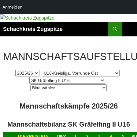
Anmelden
Zum
Inhalt
Suchen
Schachkreis Zugspitze
springen
MANNSCHAFTSAUFSTELL
Mannschaftskämpfe 2025/26
Mannschaftsbilanz SK Gräfelfing II U16
U16-KREISLIGA,
DWZ
1
2
3
4
5
PU