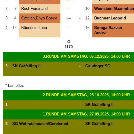
2
2
Rest,Ferdinand
----
-
10
Weinstein,Maximilian
3
4
Göttlich,Enyo Bosco
----
-
12
Buchner,Leopold
4
12
Bäuerlein,Luca
----
-
16
Buraga,Razvan-
Andrei
Ø
1170
3.RUNDE AM SAMSTAG, 06.12.2025, 14:00 UHR
3
SK Gräfelfing II
-
Gautinger SC
* kampflos
2.RUNDE AM SAMSTAG, 25.10.2025, 14:00 UHR
1
-
SK Gräfelfing II
1.RUNDE AM SAMSTAG, 27.09.2025, 14:00 UHR
3
SG Wolfratshausen/Geretsried
-
SK Gräfelfing II