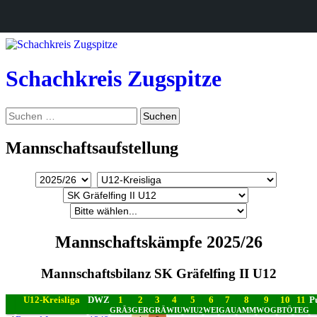
Zum
Inhalt
springen
Schachkreis Zugspitze
Suchen
Suchen
nach:
Mannschaftsaufstellung
Mannschaftskämpfe 2025/26
Mannschaftsbilanz SK Gräfelfing II U12
U12-Kreisliga
DWZ
1
2
3
4
5
6
7
8
9
10
11
P
GRÄ3
GER
GRÄ
WIU
WIU2
WEI
GAU
AMM
WOG
BTÖ
TEG