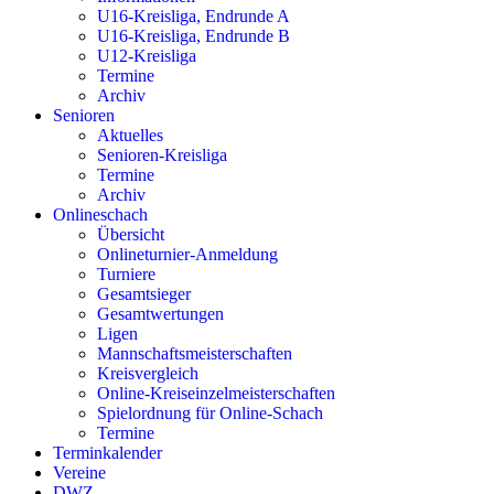
U16-Kreisliga, Endrunde A
U16-Kreisliga, Endrunde B
U12-Kreisliga
Termine
Archiv
Senioren
Aktuelles
Senioren-Kreisliga
Termine
Archiv
Onlineschach
Übersicht
Onlineturnier-Anmeldung
Turniere
Gesamtsieger
Gesamtwertungen
Ligen
Mannschaftsmeisterschaften
Kreisvergleich
Online-Kreiseinzelmeisterschaften
Spielordnung für Online-Schach
Termine
Terminkalender
Vereine
DWZ