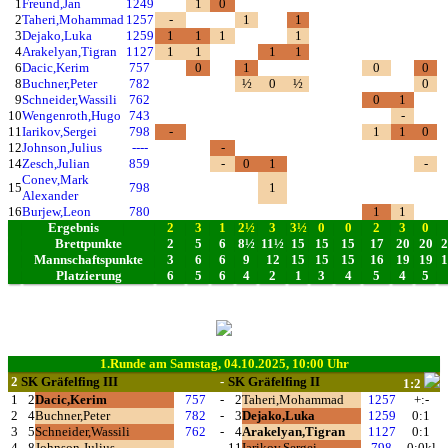
1
Freund,Jan
1249
1
0
2
Taheri,Mohammad
1257
-
1
1
3
Dejako,Luka
1259
1
1
1
1
4
Arakelyan,Tigran
1127
1
1
1
1
6
Dacic,Kerim
757
0
1
0
0
8
Buchner,Peter
782
½
0
½
0
9
Schneider,Wassili
762
0
1
10
Wengenroth,Hugo
743
-
11
Iarikov,Sergei
798
-
1
1
0
12
Johnson,Julius
----
-
14
Zesch,Julian
859
-
0
1
-
Conev,Mark
15
798
1
Alexander
16
Burjew,Leon
780
1
1
Ergebnis
2
3
1
2½
3
3½
0
0
2
3
0
Brettpunkte
2
5
6
8½
11½
15
15
15
17
20
20
2
Mannschaftspunkte
3
6
6
9
12
15
15
15
16
19
19
1
Platzierung
6
5
6
4
2
1
3
4
5
4
5
1.Runde am Samstag, 04.10.2025, 10:00 Uhr
2
SK Gräfelfing III
-
SK Gräfelfing II
1:2
1
2
Dacic,Kerim
757
-
2
Taheri,Mohammad
1257
+:-
2
4
Buchner,Peter
782
-
3
Dejako,Luka
1259
0:1
3
5
Schneider,Wassili
762
-
4
Arakelyan,Tigran
1127
0:1
4
8
Johnson,Julius
----
-
11
Iarikov,Sergei
798
0:0kl