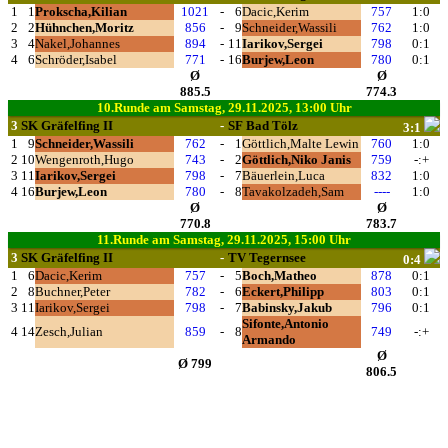
1
1
Prokscha,Kilian
1021
-
6
Dacic,Kerim
757
1:0
2
2
Hühnchen,Moritz
856
-
9
Schneider,Wassili
762
1:0
3
4
Nakel,Johannes
894
-
11
Iarikov,Sergei
798
0:1
4
6
Schröder,Isabel
771
-
16
Burjew,Leon
780
0:1
Ø
Ø
885.5
774.3
10.Runde am Samstag, 29.11.2025, 13:00 Uhr
3
SK Gräfelfing II
-
SF Bad Tölz
3:1
1
9
Schneider,Wassili
762
-
1
Göttlich,Malte Lewin
760
1:0
2
10
Wengenroth,Hugo
743
-
2
Göttlich,Niko Janis
759
-:+
3
11
Iarikov,Sergei
798
-
7
Bäuerlein,Luca
832
1:0
4
16
Burjew,Leon
780
-
8
Tavakolzadeh,Sam
----
1:0
Ø
Ø
770.8
783.7
11.Runde am Samstag, 29.11.2025, 15:00 Uhr
3
SK Gräfelfing II
-
TV Tegernsee
0:4
1
6
Dacic,Kerim
757
-
5
Boch,Matheo
878
0:1
2
8
Buchner,Peter
782
-
6
Eckert,Philipp
803
0:1
3
11
Iarikov,Sergei
798
-
7
Babinsky,Jakub
796
0:1
Sifonte,Antonio
4
14
Zesch,Julian
859
-
8
749
-:+
Armando
Ø
Ø 799
806.5