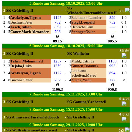
5.Runde am Samstag, 18.10.2025, 13:00 Uhr
SG
3
SK Gräfelfing II
-
3:1
Windach/Untermühlhausen II
1
4
Arakelyan,Tigran
1127
-
3
Edelmann,Leander
859
1:0
2
8
Buchner,Peter
782
-
4
Stagl,Leopold
752
0:1
3
14
Zesch,Julian
859
-
7
Henrichs,Paul
----
1:0
4
15
Conev,Mark Alexander
798
-
8
Springer,Oskar
----
1:0
Ø
Ø
891.5
805.5
6.Runde am Samstag, 18.10.2025, 15:00 Uhr
3½:½
3
SK Gräfelfing II
-
SK Weilheim
1
2
Taheri,Mohammad
1257
-
1
Muhl,Justinus
1168
1:0
2
3
Dejako,Luka
1259
-
2
Grunert,Dominik
993
1:0
Laureano-
3
4
Arakelyan,Tigran
1127
-
3
894
1:0
Schelten,Mateo
4
8
Buchner,Peter
782
-
4
Zhang,Yishu
772
½
Ø
Ø
1106.3
956.8
7.Runde am Samstag, 15.11.2025, 13:00 Uhr
0:4 kl
3
SK Gräfelfing II
-
SG Gauting/Gröbenzell
8.Runde am Samstag, 15.11.2025, 15:00 Uhr
4:0 kl
3
SG Ammersee/Fürstenfeldbruck
-
SK Gräfelfing II
9.Runde am Samstag, 29.11.2025, 10:00 Uhr
3
SG Wolfratshausen/Geretsried
-
SK Gräfelfing II
2:2