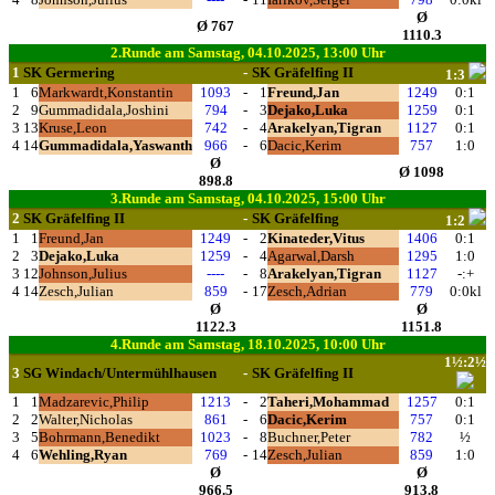
Ø
Ø 767
1110.3
2.Runde am Samstag, 04.10.2025, 13:00 Uhr
1
SK Germering
-
SK Gräfelfing II
1:3
1
6
Markwardt,Konstantin
1093
-
1
Freund,Jan
1249
0:1
2
9
Gummadidala,Joshini
794
-
3
Dejako,Luka
1259
0:1
3
13
Kruse,Leon
742
-
4
Arakelyan,Tigran
1127
0:1
4
14
Gummadidala,Yaswanth
966
-
6
Dacic,Kerim
757
1:0
Ø
Ø 1098
898.8
3.Runde am Samstag, 04.10.2025, 15:00 Uhr
2
SK Gräfelfing II
-
SK Gräfelfing
1:2
1
1
Freund,Jan
1249
-
2
Kinateder,Vitus
1406
0:1
2
3
Dejako,Luka
1259
-
4
Agarwal,Darsh
1295
1:0
3
12
Johnson,Julius
----
-
8
Arakelyan,Tigran
1127
-:+
4
14
Zesch,Julian
859
-
17
Zesch,Adrian
779
0:0kl
Ø
Ø
1122.3
1151.8
4.Runde am Samstag, 18.10.2025, 10:00 Uhr
1½:2½
3
SG Windach/Untermühlhausen
-
SK Gräfelfing II
1
1
Madzarevic,Philip
1213
-
2
Taheri,Mohammad
1257
0:1
2
2
Walter,Nicholas
861
-
6
Dacic,Kerim
757
0:1
3
5
Bohrmann,Benedikt
1023
-
8
Buchner,Peter
782
½
4
6
Wehling,Ryan
769
-
14
Zesch,Julian
859
1:0
Ø
Ø
966.5
913.8