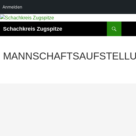
Anmelden
Zum
Inhalt
Suchen
Schachkreis Zugspitze
springen
MANNSCHAFTSAUFSTELL