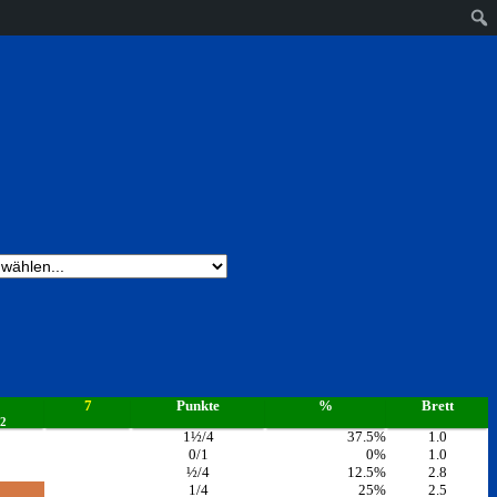
7
Punkte
%
Brett
2
1½/4
37.5%
1.0
0/1
0%
1.0
½/4
12.5%
2.8
1/4
25%
2.5