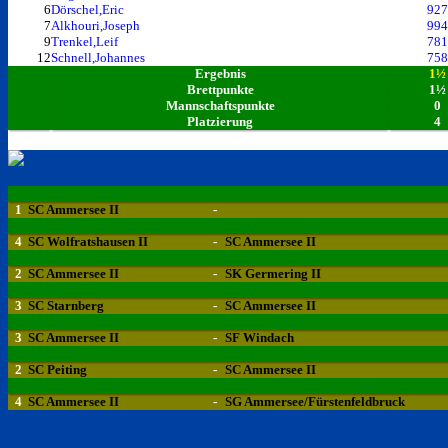
6
Dörschel,Eric
927
7
Alkhouri,Joseph
994
9
Trenkel,Leif
781
12
Schnell,Johannes
758
Ergebnis
1½
Brettpunkte
1½
Mannschaftspunkte
0
Platzierung
4
1
SC Ammersee II
-
4
SC Wolfratshausen II
-
SC Ammersee II
2
SC Ammersee II
-
SK Germering II
3
SC Starnberg
-
SC Ammersee II
3
SC Ammersee II
-
SF Windach
2
SC Peiting
-
SC Ammersee II
4
SC Ammersee II
-
SG Ammersee/Fürstenfeldbruck