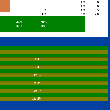
0/1
0%
4.0
0/1
0%
3.0
0/2
0%
3.5
1/3
33.3%
4.0
4/20
20%
0/18
0%
-:-
4:0
0:4
3½:½
1½:2½
3½:½
1½:2½