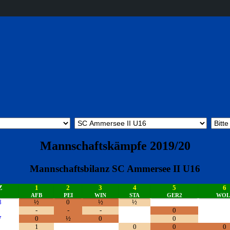
Mannschaftskämpfe 2019/20
Mannschaftsbilanz SC Ammersee II U16
Z
1
2
3
4
5
6
AFB
PEI
WIN
STA
GER2
WOL
8
½
0
½
½
-
-
-
0
7
0
½
0
0
1
0
0
0