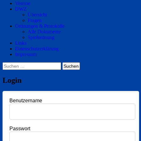
Vereine
DWZ
Übersicht
Fragen
Ordnungen & Protokolle
Alle Dokumente
Spielordnung
Links
Datenschutzerklärung
Impressum
Suchen
nach:
Login
Benutzername
Passwort