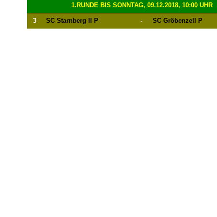
1.RUNDE BIS SONNTAG, 09.12.2018, 10:00 UHR
3
SC Starnberg II P
-
SC Gröbenzell P