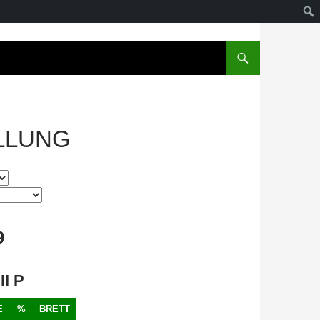
LLUNG
9
II P
E
%
BRETT