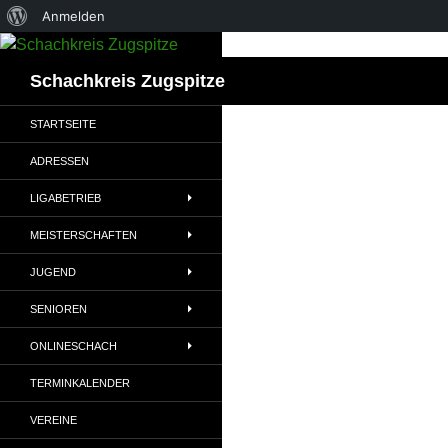
Über
Anmelden
Zum
WordPress
Inhalt
Suchen
Schachkreis Zugspitze
springen
STARTSEITE
ADRESSEN
LIGABETRIEB
MEISTERSCHAFTEN
JUGEND
SENIOREN
ONLINESCHACH
TERMINKALENDER
VEREINE