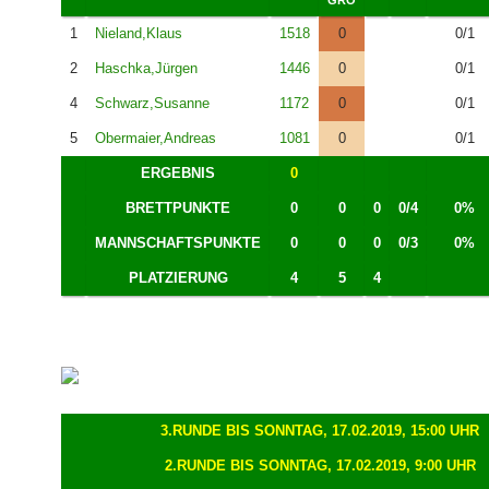
1
Nieland,Klaus
1518
0
0/1
2
Haschka,Jürgen
1446
0
0/1
4
Schwarz,Susanne
1172
0
0/1
5
Obermaier,Andreas
1081
0
0/1
ERGEBNIS
0
BRETTPUNKTE
0
0
0
0/4
0%
MANNSCHAFTSPUNKTE
0
0
0
0/3
0%
PLATZIERUNG
4
5
4
3.RUNDE BIS SONNTAG, 17.02.2019, 15:00 UHR
2.RUNDE BIS SONNTAG, 17.02.2019, 9:00 UHR