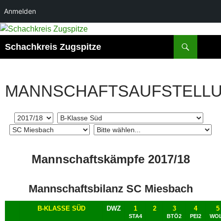
Anmelden
Zum
Inhalt
Suchen
Schachkreis Zugspitze
springen
MANNSCHAFTSAUFSTELL
Mannschaftskämpfe 2017/18
Mannschaftsbilanz SC Miesbach
B-KLASSE SÜD
DWZ
1
2
3
4
5
STA4
BTÖ2
PEI2
WO