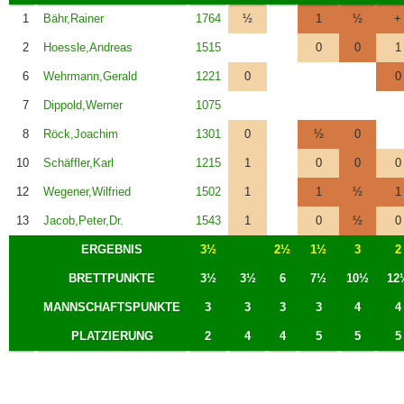
1
Bähr,Rainer
1764
½
1
½
+
2
Hoessle,Andreas
1515
0
0
1
6
Wehrmann,Gerald
1221
0
0
7
Dippold,Werner
1075
8
Röck,Joachim
1301
0
½
0
10
Schäffler,Karl
1215
1
0
0
0
12
Wegener,Wilfried
1502
1
1
½
1
13
Jacob,Peter,Dr.
1543
1
0
½
0
ERGEBNIS
3½
2½
1½
3
2
BRETTPUNKTE
3½
3½
6
7½
10½
12
MANNSCHAFTSPUNKTE
3
3
3
3
4
4
PLATZIERUNG
2
4
4
5
5
5