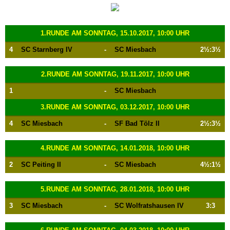
1.RUNDE AM SONNTAG, 15.10.2017, 10:00 UHR
4
SC Starnberg IV
-
SC Miesbach
2½:3½
2.RUNDE AM SONNTAG, 19.11.2017, 10:00 UHR
1
-
SC Miesbach
3.RUNDE AM SONNTAG, 03.12.2017, 10:00 UHR
4
SC Miesbach
-
SF Bad Tölz II
2½:3½
4.RUNDE AM SONNTAG, 14.01.2018, 10:00 UHR
2
SC Peiting II
-
SC Miesbach
4½:1½
5.RUNDE AM SONNTAG, 28.01.2018, 10:00 UHR
3
SC Miesbach
-
SC Wolfratshausen IV
3:3