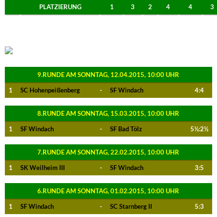
PLATZIERUNG
1
3
2
4
4
3
9.RUNDE AM SONNTAG, 12.04.2015, 10:00 UHR
1
SC Hohenpeißenberg
-
SF Windach
4:4
8.RUNDE AM SONNTAG, 15.03.2015, 10:00 UHR
1
SF Windach
-
SF Bad Tölz
5½:2½
7.RUNDE AM SONNTAG, 22.02.2015, 10:00 UHR
1
SK Weilheim III
-
SF Windach
3:5
6.RUNDE AM SONNTAG, 01.02.2015, 10:00 UHR
1
SF Windach
-
SC Starnberg II
5:3