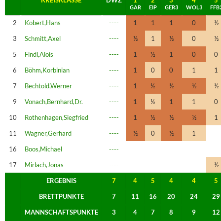
GAR
EIP
GER3
WOL3
FFB
2
Kobert,Hans
----
1
1
1
0
½
3
Schmitt,Axel
----
½
1
½
0
½
5
Findl,Alois
----
1
½
1
0
0
6
Böhm,Korbinian
----
1
0
0
1
1
7
Bechtold,Werner
----
1
½
½
½
½
9
Vonach,Bernhard,Dr.
----
1
½
1
1
0
10
Rothenhagen,Siegfried
----
1
½
½
½
1
11
Wagner,Gerhard
----
½
0
½
1
16
Boos,Michael
----
17
Mirlach,Jonas
----
½
ERGEBNIS
7
4
5
4
4
5
BRETTPUNKTE
7
11
16
20
24
29
MANNSCHAFTSPUNKTE
3
4
7
8
9
12