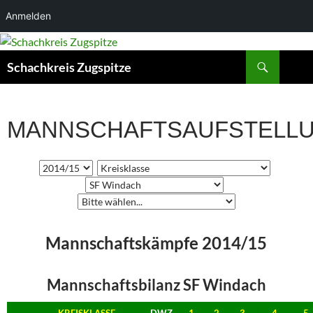
Anmelden
Suchen
Schachkreis Zugspitze
MANNSCHAFTSAUFSTELL
Mannschaftskämpfe 2014/15
Mannschaftsbilanz SF Windach
KREISKLASSE
DWZ
1
2
3
4
5