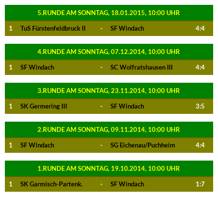
5.RUNDE AM SONNTAG, 18.01.2015, 10:00 UHR
1
TuS Fürstenfeldbruck II
-
SF Windach
4:4
4.RUNDE AM SONNTAG, 07.12.2014, 10:00 UHR
1
SF Windach
-
SC Wolfratshausen III
4:4
3.RUNDE AM SONNTAG, 23.11.2014, 10:00 UHR
1
SK Germering III
-
SF Windach
3:5
2.RUNDE AM SONNTAG, 09.11.2014, 10:00 UHR
1
SF Windach
-
SG Eichenau/Puchheim
4:4
1.RUNDE AM SONNTAG, 19.10.2014, 10:00 UHR
1
SK Garmisch-Partenk.
-
SF Windach
1:7