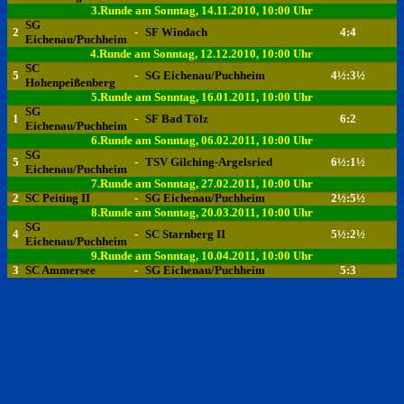
3.Runde am Sonntag, 14.11.2010, 10:00 Uhr
SG
2
-
SF Windach
4:4
Eichenau/Puchheim
4.Runde am Sonntag, 12.12.2010, 10:00 Uhr
SC
5
-
SG Eichenau/Puchheim
4½:3½
Hohenpeißenberg
5.Runde am Sonntag, 16.01.2011, 10:00 Uhr
SG
1
-
SF Bad Tölz
6:2
Eichenau/Puchheim
6.Runde am Sonntag, 06.02.2011, 10:00 Uhr
SG
5
-
TSV Gilching-Argelsried
6½:1½
Eichenau/Puchheim
7.Runde am Sonntag, 27.02.2011, 10:00 Uhr
2
SC Peiting II
-
SG Eichenau/Puchheim
2½:5½
8.Runde am Sonntag, 20.03.2011, 10:00 Uhr
SG
4
-
SC Starnberg II
5½:2½
Eichenau/Puchheim
9.Runde am Sonntag, 10.04.2011, 10:00 Uhr
3
SC Ammersee
-
SG Eichenau/Puchheim
5:3