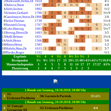
2
Markwardt,Stefan,Dr.
1924
1
½
1
½
1
+
4/5
3
Dubova,Naim
1937
½
1
0
0
½
½
½
1
4/8
4
Alefs,Jochen
1902
½
0
½/2
5
Schmitz,Gerhard
1796
1
1
½
0
½
1
0
1
½
5½/9
6
Ganslmayer,Anton,Dr.
1806
0
0
0
1
1
0
2/6
8
Seiler,Thomas
1739
½
0
1
0
1½/4
9
Nawratil,Georg
1767
½
0
1
1
0
2½/5
10
Lobe,Hartwig
1663
1
1
1
½
½
1
½
5½/7
11
Berwig,Dieter,Dr.
1693
½
0
1
½
1
3/5
13
Hußl,Helmut
1651
1
½
1
0
2½/4
14
Alefs,Heinz
1568
1
0
1
1
1
1
5/6
16
Hütter,Heinz
1583
½
½
1/2
18
Mahrla,Hans,Dr.
1633
1
0
1
1
1
1
0
5/7
20
Plieske,Roger
1332
½
½/1
Ergebnis
5½
4
4
3½
6
6½
5½
5½
3
Brettpunkte
5½
9½
13½
17
23
29½
35
40½
43½
42½/71
59.9
Mannschaftspunkte
3
4
5
5
8
11
14
17
17
17/27
63%
Platzierung
2
4
6
7
5
5
3
2
3
1.Runde am Sonntag, 10.10.2010, 10:00 Uhr
SG
3
-
SK Garmisch-Partenk.
5½:2½
Eichenau/Puchheim
2.Runde am Sonntag, 24.10.2010, 10:00 Uhr
SC Unterpf.-
4
-
SG Eichenau/Puchheim
4:4
Germering III