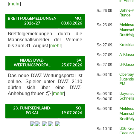
in Erlen
[
mehr
]
Dähne-P
Sa,26.09.
Runde
BRETTFOLGEMELDUNGEN
MO,
2026/27
03.08.2026
Sa,26.09.
Meldesc
Mannsch
Brettfolgemeldungen durch die
Brettfol
Mannschaftsmelder der Vereine
Kreiskla
So,27.09.
bis zum 31. August [
mehr
]
A-Klass
So,27.09.
NEUES DWZ-
SA,
B-Klass
So,27.09.
WERTUNGSPORTAL
25.07.2026
Oberbay
Sa,03.10.
Das neue DWZ-Wertungsportal ist
Jugends
online. Spieler unter DWZ 2110
EM
dürfen sich über eine DWZ-
Anhebung freuen 🙂 [
mehr
]
Bayeris
Sa,03.10.-
Schnell
So,04.10.
23. FÜNFSEENLAND-
SO,
Sa,03.10.
Meldesc
POKAL
19.07.2026
Mannsch
Brettfol
U16-Krei
Sa,10.10.
Endrund