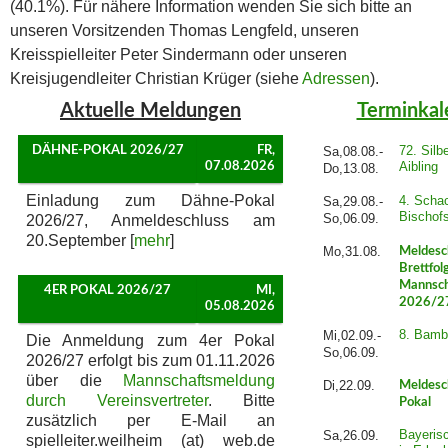
(40.1%). Für nähere Information wenden Sie sich bitte an
unseren Vorsitzenden Thomas Lengfeld, unseren
Kreisspielleiter Peter Sindermann oder unseren
Kreisjugendleiter Christian Krüger (siehe
Adressen
).
Aktuelle Meldungen
Terminkal
72. Silb
DÄHNE-POKAL 2026/27
FR,
Sa,08.08.-
Aibling
07.08.2026
Do,13.08.
Einladung zum Dähne-Pokal
4. Schac
Sa,29.08.-
Bischof
So,06.09.
2026/27, Anmeldeschluss am
20.September [
mehr
]
Mo,31.08.
Meldesc
Brettfol
Mannsch
4ER POKAL 2026/27
MI,
2026/2
05.08.2026
8. Bamb
Mi,02.09.-
Die Anmeldung zum 4er Pokal
So,06.09.
2026/27 erfolgt bis zum 01.11.2026
über die
Mannschaftsmeldung
Di,22.09.
Meldesc
durch Vereinsvertreter
. Bitte
Pokal
zusätzlich per E-Mail an
Bayeris
Sa,26.09.
spielleiter.weilheim (at) web.de