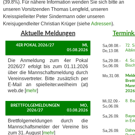
(39.8%). Für nähere Information wenden Sie sich bitte an
unseren Vorsitzenden Thomas Lengfeld, unseren
Kreisspielleiter Peter Sindermann oder unseren
Kreisjugendleiter Christian Krüger (siehe
Adressen
).
Aktuelle Meldungen
Termink
72. S
4ER POKAL 2026/27
MI,
Sa,08.08.-
Aibli
05.08.2026
Do,13.08.
Die Anmeldung zum 4er Pokal
4. Sc
Sa,29.08.-
Bisch
So,06.09.
2026/27 erfolgt bis zum 01.11.2026
über die Mannschaftsmeldung durch
Mo,31.08.
Meld
Vereinsvertreter. Bitte zusätzlich per
Brett
E-Mail an spielleiter.weilheim (at)
Mann
web.de [
mehr
]
2026
8. B
Mi,02.09.-
BRETTFOLGEMELDUNGEN
MO,
So,06.09.
2026/27
03.08.2026
Baye
Sa,26.09.
Brettfolgemeldungen durch die
in Er
Mannschaftsmelder der Vereine bis
Dähne
Sa,26.09.
zum 31. August [
mehr
]