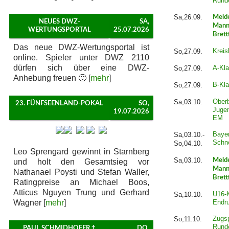
Rund
Sa,26.09.
Meld
NEUES DWZ-
SA,
Mann
WERTUNGSPORTAL
25.07.2026
Brett
Das neue DWZ-Wertungsportal ist
Kreis
So,27.09.
online. Spieler unter DWZ 2110
dürfen sich über eine DWZ-
A-Kla
So,27.09.
Anhebung freuen 🙂 [
mehr
]
B-Kla
So,27.09.
Ober
Sa,03.10.
23. FÜNFSEENLAND-POKAL
SO,
Juge
19.07.2026
EM
Baye
Sa,03.10.-
Schn
So,04.10.
Leo Sprengard gewinnt in Starnberg
Sa,03.10.
Meld
und holt den Gesamtsieg vor
Mann
Nathanael Poysti und Stefan Waller,
Brett
Ratingpreise an Michael Boos,
Atticus Nguyen Trung und Gerhard
U16-K
Sa,10.10.
Wagner [
mehr
]
Endru
Zugsp
So,11.10.
Rund
PAUL SCHMIDHOFER †
DO,