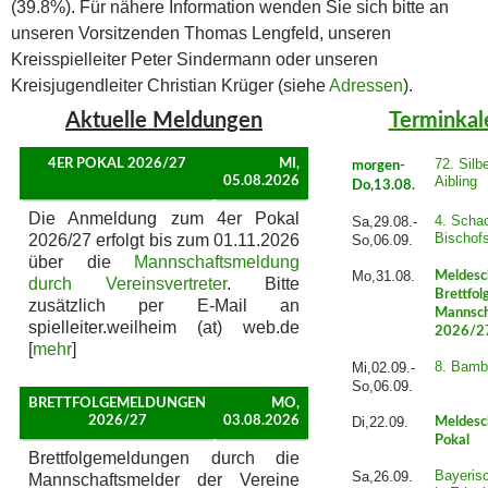
(39.8%). Für nähere Information wenden Sie sich bitte an
unseren Vorsitzenden Thomas Lengfeld, unseren
Kreisspielleiter Peter Sindermann oder unseren
Kreisjugendleiter Christian Krüger (siehe
Adressen
).
Aktuelle Meldungen
Terminkal
72. Silb
4ER POKAL 2026/27
MI,
morgen-
Aibling
05.08.2026
Do,13.08.
Die Anmeldung zum 4er Pokal
4. Schac
Sa,29.08.-
Bischof
2026/27 erfolgt bis zum 01.11.2026
So,06.09.
über die
Mannschaftsmeldung
Mo,31.08.
Meldesc
durch Vereinsvertreter
. Bitte
Brettfol
zusätzlich per E-Mail an
Mannsch
spielleiter.weilheim (at) web.de
2026/2
[
mehr
]
8. Bamb
Mi,02.09.-
So,06.09.
BRETTFOLGEMELDUNGEN
MO,
2026/27
03.08.2026
Di,22.09.
Meldesc
Pokal
Brettfolgemeldungen durch die
Bayeris
Sa,26.09.
Mannschaftsmelder der Vereine