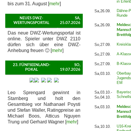
in Erlen
bis zum 31. August [
mehr
]
Dähne-P
Sa,26.09.
Runde
NEUES DWZ-
SA,
WERTUNGSPORTAL
25.07.2026
Sa,26.09.
Meldesc
Mannsch
Das neue DWZ-Wertungsportal ist
Brettfol
online. Spieler unter DWZ 2110
dürfen sich über eine DWZ-
Kreiskla
So,27.09.
Anhebung freuen 🙂 [
mehr
]
A-Klass
So,27.09.
B-Klass
So,27.09.
23. FÜNFSEENLAND-
SO,
POKAL
19.07.2026
Oberbay
Sa,03.10.
Jugends
EM
Bayeris
Leo Sprengard gewinnt in
Sa,03.10.-
Schnell
So,04.10.
Starnberg und holt den
Gesamtsieg vor Nathanael Poysti
Sa,03.10.
Meldesc
und Stefan Waller, Ratingpreise an
Mannsch
Michael Boos, Atticus Nguyen
Brettfol
Trung und Gerhard Wagner [
mehr
]
U16-Krei
Sa,10.10.
Endrund