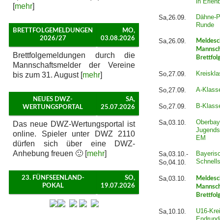
in Erlen
[
mehr
]
Dähne-P
Sa,26.09.
Runde
BRETTFOLGEMELDUNGEN
MO,
2026/27
03.08.2026
Sa,26.09.
Meldesc
Mannsch
Brettfolgemeldungen durch die
Brettfol
Mannschaftsmelder der Vereine
Kreiskla
So,27.09.
bis zum 31. August [
mehr
]
A-Klass
So,27.09.
NEUES DWZ-
SA,
B-Klass
So,27.09.
WERTUNGSPORTAL
25.07.2026
Oberbay
Sa,03.10.
Das neue DWZ-Wertungsportal ist
Jugends
online. Spieler unter DWZ 2110
EM
dürfen sich über eine DWZ-
Anhebung freuen 🙂 [
mehr
]
Bayeris
Sa,03.10.-
Schnell
So,04.10.
23. FÜNFSEENLAND-
SO,
Sa,03.10.
Meldesc
POKAL
19.07.2026
Mannsch
Brettfol
U16-Krei
Sa,10.10.
Endrund