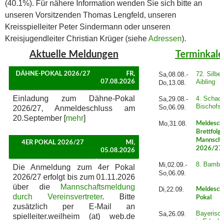
(40.1%). Für nähere Information wenden Sie sich bitte an
unseren Vorsitzenden Thomas Lengfeld, unseren
Kreisspielleiter Peter Sindermann oder unseren
Kreisjugendleiter Christian Krüger (siehe
Adressen
).
Aktuelle Meldungen
Terminkal
72. Silb
DÄHNE-POKAL 2026/27
FR,
Sa,08.08.-
Aibling
07.08.2026
Do,13.08.
Einladung zum Dähne-Pokal
4. Schac
Sa,29.08.-
Bischof
So,06.09.
2026/27, Anmeldeschluss am
20.September [
mehr
]
Mo,31.08.
Meldesc
Brettfol
Mannsch
4ER POKAL 2026/27
MI,
2026/2
05.08.2026
8. Bamb
Mi,02.09.-
Die Anmeldung zum 4er Pokal
So,06.09.
2026/27 erfolgt bis zum 01.11.2026
über die
Mannschaftsmeldung
Di,22.09.
Meldesc
durch Vereinsvertreter
. Bitte
Pokal
zusätzlich per E-Mail an
Bayeris
Sa,26.09.
spielleiter.weilheim (at) web.de