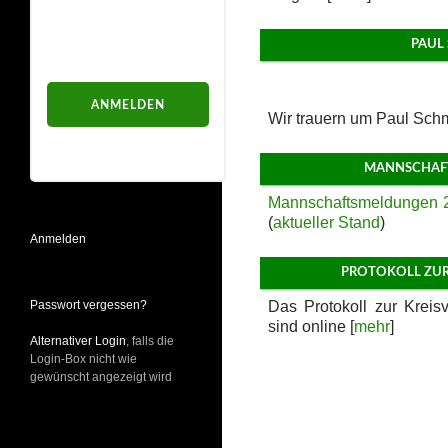
Passwort
PAUL
Wir trauern um Paul Schm
Passwort vergessen?
MANNSCHAF
Mannschaftsmeldungen 
(
aktueller Stand
)
Anmelden
PROTOKOLL ZUR
Passwort vergessen?
Das Protokoll zur Krei
sind online [
mehr
]
Alternativer Login
, falls die
Login-Box nicht wie
gewünscht angezeigt wird