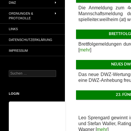
DWZ
Die Anmeldung zum 4er
Mannschaftsmeldung du
ORDNUNGEN &
PROTOKOLLE
spielleiter.weilheim (at) 
LINKS
BRETTFOLG
DATENSCHUTZERKLÄRUNG
Brettfolgemeldungen dur
[
mehr
]
IMPRESSUM
NEUES DW
Suchen
Das neue DWZ-Wertungspo
nach:
eine DWZ-Anhebung freu
LOGIN
23. FÜ
Benutzername
Leo Sprengard gewinnt i
und Stefan Waller, Ratin
Wagner [
mehr
]