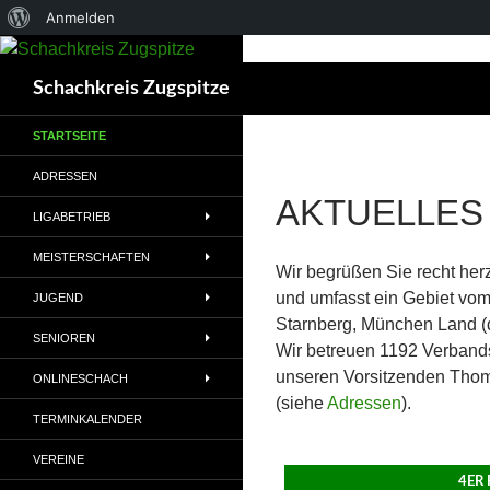
Über
Anmelden
WordPress
Suchen
Schachkreis Zugspitze
STARTSEITE
ADRESSEN
AKTUELLES
LIGABETRIEB
MEISTERSCHAFTEN
Wir begrüßen Sie recht her
und umfasst ein Gebiet vom
JUGEND
Starnberg, München Land (
SENIOREN
Wir betreuen 1192 Verbands
unseren Vorsitzenden Thoma
ONLINESCHACH
(siehe
Adressen
).
TERMINKALENDER
VEREINE
4ER