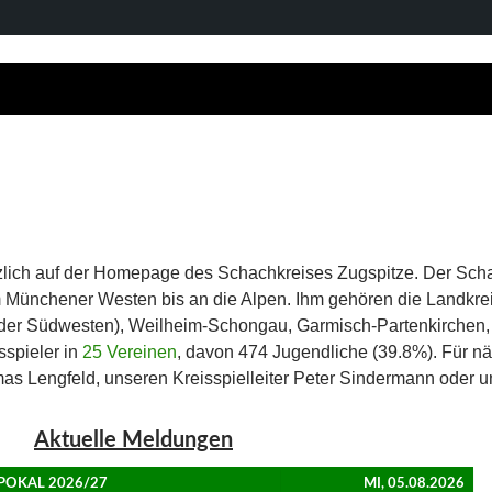
zlich auf der Homepage des Schachkreises Zugspitze. Der Scha
 Münchener Westen bis an die Alpen. Ihm gehören die Landkre
der Südwesten), Weilheim-Schongau, Garmisch-Partenkirchen,
spieler in
25 Vereinen
, davon 474 Jugendliche (39.8%). Für nä
s Lengfeld, unseren Kreisspielleiter Peter Sindermann oder un
Aktuelle Meldungen
 POKAL 2026/27
MI, 05.08.2026