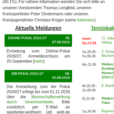
(40.1%). Für nähere Information wenden Sie sich bitte an
unseren Vorsitzenden Thomas Lengfeld, unseren
Kreisspielleiter Peter Sindermann oder unseren
Kreisjugendleiter Christian Krüger (siehe
Adressen
).
Aktuelle Meldungen
Terminkal
72. Silb
DÄHNE-POKAL 2026/27
FR,
heute-
Aibling
07.08.2026
Do,13.08.
Einladung zum Dähne-Pokal
4. Schac
Sa,29.08.-
Bischof
2026/27, Anmeldeschluss am
So,06.09.
20.September [
mehr
]
Mo,31.08.
Meldesc
Brettfol
Mannsch
4ER POKAL 2026/27
MI,
2026/2
05.08.2026
8. Bamb
Mi,02.09.-
Die Anmeldung zum 4er Pokal
So,06.09.
2026/27 erfolgt bis zum 01.11.2026
über die
Mannschaftsmeldung
Di,22.09.
Meldesc
durch Vereinsvertreter
. Bitte
Pokal
zusätzlich per E-Mail an
Bayeris
Sa,26.09.
spielleiter.weilheim (at) web.de