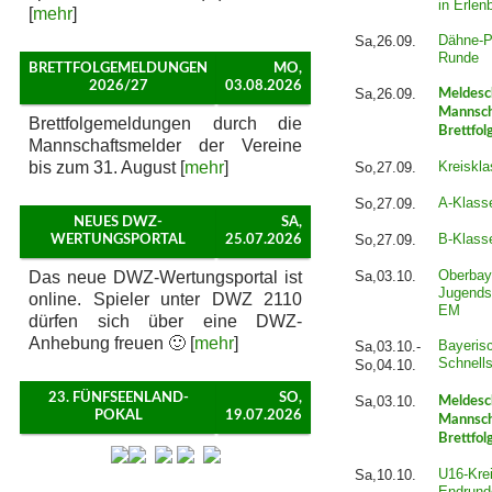
in Erlen
[
mehr
]
Dähne-P
Sa,26.09.
Runde
BRETTFOLGEMELDUNGEN
MO,
2026/27
03.08.2026
Sa,26.09.
Meldesc
Mannsch
Brettfolgemeldungen durch die
Brettfol
Mannschaftsmelder der Vereine
bis zum 31. August [
mehr
]
Kreiskla
So,27.09.
A-Klass
So,27.09.
NEUES DWZ-
SA,
B-Klass
So,27.09.
WERTUNGSPORTAL
25.07.2026
Oberbay
Das neue DWZ-Wertungsportal ist
Sa,03.10.
Jugends
online. Spieler unter DWZ 2110
EM
dürfen sich über eine DWZ-
Anhebung freuen 🙂 [
mehr
]
Bayeris
Sa,03.10.-
Schnell
So,04.10.
23. FÜNFSEENLAND-
SO,
Sa,03.10.
Meldesc
POKAL
19.07.2026
Mannsch
Brettfol
U16-Krei
Sa,10.10.
Endrund