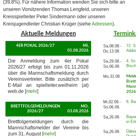
(39.8%). Für nähere Information wenden Sie sich bitte an
unseren Vorsitzenden Thomas Lengfeld, unseren
Kreisspielleiter Peter Sindermann oder unseren
Kreisjugendleiter Christian Krüger (siehe
Adressen
).
Aktuelle Meldungen
Termink
72. S
4ER POKAL 2026/27
MI,
Sa,08.08.-
Aibli
05.08.2026
Do,13.08.
Die Anmeldung zum 4er Pokal
4. Sc
Sa,29.08.-
Bisch
So,06.09.
2026/27 erfolgt bis zum 01.11.2026
über die Mannschaftsmeldung durch
Mo,31.08.
Meld
Vereinsvertreter. Bitte zusätzlich per
Brett
E-Mail an spielleiter.weilheim (at)
Mann
web.de [
mehr
]
2026
8. B
Mi,02.09.-
BRETTFOLGEMELDUNGEN
MO,
So,06.09.
2026/27
03.08.2026
Baye
Sa,26.09.
Brettfolgemeldungen durch die
in Er
Mannschaftsmelder der Vereine bis
Dähne
Sa,26.09.
zum 31. August [
mehr
]