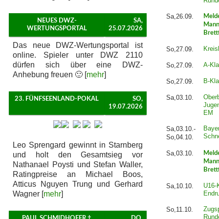
Rund
Sa,26.09.
Meld
NEUES DWZ-
SA,
Mann
WERTUNGSPORTAL
25.07.2026
Brett
Das neue DWZ-Wertungsportal ist
Kreis
So,27.09.
online. Spieler unter DWZ 2110
dürfen sich über eine DWZ-
A-Kla
So,27.09.
Anhebung freuen 🙂 [
mehr
]
B-Kla
So,27.09.
Ober
Sa,03.10.
23. FÜNFSEENLAND-POKAL
SO,
Juge
19.07.2026
EM
Baye
Sa,03.10.-
Schn
So,04.10.
Leo Sprengard gewinnt in Starnberg
Sa,03.10.
Meld
und holt den Gesamtsieg vor
Mann
Nathanael Poysti und Stefan Waller,
Brett
Ratingpreise an Michael Boos,
Atticus Nguyen Trung und Gerhard
U16-K
Sa,10.10.
Wagner [
mehr
]
Endru
Zugsp
So,11.10.
Rund
PAUL SCHMIDHOFER †
DO,