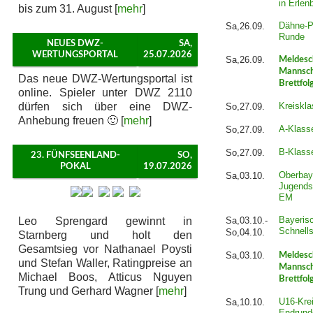
in Erlen
bis zum 31. August [
mehr
]
Dähne-P
Sa,26.09.
Runde
NEUES DWZ-
SA,
WERTUNGSPORTAL
25.07.2026
Sa,26.09.
Meldesc
Mannsch
Das neue DWZ-Wertungsportal ist
Brettfol
online. Spieler unter DWZ 2110
dürfen sich über eine DWZ-
Kreiskla
So,27.09.
Anhebung freuen 🙂 [
mehr
]
A-Klass
So,27.09.
B-Klass
So,27.09.
23. FÜNFSEENLAND-
SO,
POKAL
19.07.2026
Oberbay
Sa,03.10.
Jugends
EM
Bayeris
Leo Sprengard gewinnt in
Sa,03.10.-
Schnell
So,04.10.
Starnberg und holt den
Gesamtsieg vor Nathanael Poysti
Sa,03.10.
Meldesc
und Stefan Waller, Ratingpreise an
Mannsch
Michael Boos, Atticus Nguyen
Brettfol
Trung und Gerhard Wagner [
mehr
]
U16-Krei
Sa,10.10.
Endrund