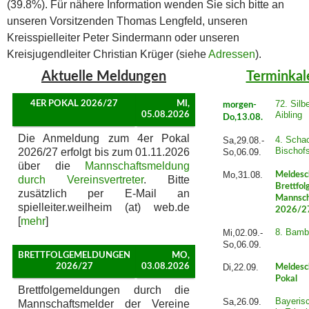
(39.8%). Für nähere Information wenden Sie sich bitte an
unseren Vorsitzenden Thomas Lengfeld, unseren
Kreisspielleiter Peter Sindermann oder unseren
Kreisjugendleiter Christian Krüger (siehe
Adressen
).
Aktuelle Meldungen
Terminkal
72. Silb
4ER POKAL 2026/27
MI,
morgen-
Aibling
05.08.2026
Do,13.08.
Die Anmeldung zum 4er Pokal
4. Schac
Sa,29.08.-
Bischof
2026/27 erfolgt bis zum 01.11.2026
So,06.09.
über die
Mannschaftsmeldung
Mo,31.08.
Meldesc
durch Vereinsvertreter
. Bitte
Brettfol
zusätzlich per E-Mail an
Mannsch
spielleiter.weilheim (at) web.de
2026/2
[
mehr
]
8. Bamb
Mi,02.09.-
So,06.09.
BRETTFOLGEMELDUNGEN
MO,
2026/27
03.08.2026
Di,22.09.
Meldesc
Pokal
Brettfolgemeldungen durch die
Bayeris
Sa,26.09.
Mannschaftsmelder der Vereine