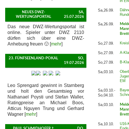
in Er
Dähne
Sa,26.09.
NEUES DWZ-
SA,
Rund
WERTUNGSPORTAL
25.07.2026
Sa,26.09.
Meld
Das neue DWZ-Wertungsportal ist
Mann
online. Spieler unter DWZ 2110
Brett
dürfen sich über eine DWZ-
Kreis
So,27.09.
Anhebung freuen 🙂 [
mehr
]
A-Kla
So,27.09.
23. FÜNFSEENLAND-POKAL
SO,
B-Kla
So,27.09.
19.07.2026
Ober
Sa,03.10.
Juge
EM
Leo Sprengard gewinnt in Starnberg
Baye
Sa,03.10.-
und holt den Gesamtsieg vor
Schn
So,04.10.
Nathanael Poysti und Stefan Waller,
Ratingpreise an Michael Boos,
Sa,03.10.
Meld
Atticus Nguyen Trung und Gerhard
Mann
Wagner [
mehr
]
Brett
U16-K
Sa,10.10.
Endru
PAUL SCHMIDHOFER †
DO,