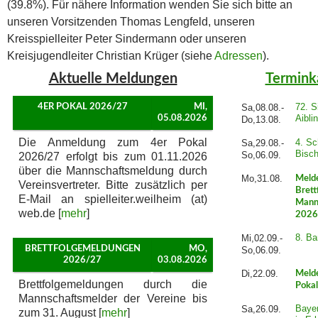
(39.8%). Für nähere Information wenden Sie sich bitte an
unseren Vorsitzenden Thomas Lengfeld, unseren
Kreisspielleiter Peter Sindermann oder unseren
Kreisjugendleiter Christian Krüger (siehe
Adressen
).
Aktuelle Meldungen
Termink
72. S
4ER POKAL 2026/27
MI,
Sa,08.08.-
Aibli
05.08.2026
Do,13.08.
Die Anmeldung zum 4er Pokal
4. Sc
Sa,29.08.-
Bisch
So,06.09.
2026/27 erfolgt bis zum 01.11.2026
über die Mannschaftsmeldung durch
Mo,31.08.
Meld
Vereinsvertreter. Bitte zusätzlich per
Brett
E-Mail an spielleiter.weilheim (at)
Mann
web.de [
mehr
]
2026
8. B
Mi,02.09.-
BRETTFOLGEMELDUNGEN
MO,
So,06.09.
2026/27
03.08.2026
Di,22.09.
Meld
Brettfolgemeldungen durch die
Pokal
Mannschaftsmelder der Vereine bis
Baye
Sa,26.09.
zum 31. August [
mehr
]