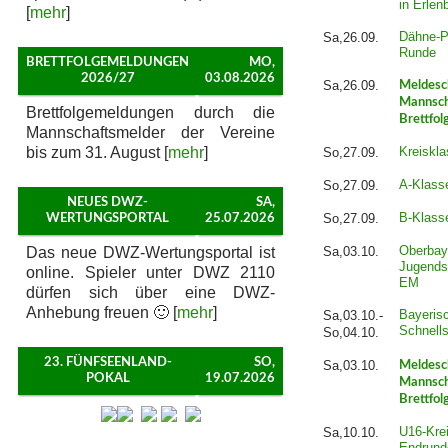
in Erlen
[
mehr
]
Dähne-P
Sa,26.09.
Runde
BRETTFOLGEMELDUNGEN
MO,
2026/27
03.08.2026
Sa,26.09.
Meldesc
Mannsch
Brettfolgemeldungen durch die
Brettfol
Mannschaftsmelder der Vereine
bis zum 31. August [
mehr
]
Kreiskla
So,27.09.
A-Klass
So,27.09.
NEUES DWZ-
SA,
B-Klass
So,27.09.
WERTUNGSPORTAL
25.07.2026
Oberbay
Das neue DWZ-Wertungsportal ist
Sa,03.10.
Jugends
online. Spieler unter DWZ 2110
EM
dürfen sich über eine DWZ-
Anhebung freuen 🙂 [
mehr
]
Bayeris
Sa,03.10.-
Schnell
So,04.10.
23. FÜNFSEENLAND-
SO,
Sa,03.10.
Meldesc
POKAL
19.07.2026
Mannsch
Brettfol
U16-Krei
Sa,10.10.
Endrund