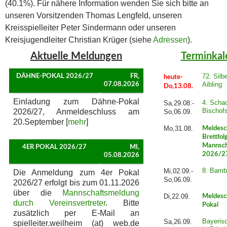
(40.1%). Für nähere Information wenden Sie sich bitte an
unseren Vorsitzenden Thomas Lengfeld, unseren
Kreisspielleiter Peter Sindermann oder unseren
Kreisjugendleiter Christian Krüger (siehe
Adressen
).
Aktuelle Meldungen
Terminkal
72. Silb
DÄHNE-POKAL 2026/27
FR,
heute-
Aibling
07.08.2026
Do,13.08.
Einladung zum Dähne-Pokal
4. Schac
Sa,29.08.-
Bischof
2026/27, Anmeldeschluss am
So,06.09.
20.September [
mehr
]
Mo,31.08.
Meldesc
Brettfol
Mannsch
4ER POKAL 2026/27
MI,
2026/2
05.08.2026
8. Bamb
Mi,02.09.-
Die Anmeldung zum 4er Pokal
So,06.09.
2026/27 erfolgt bis zum 01.11.2026
über die
Mannschaftsmeldung
Di,22.09.
Meldesc
durch Vereinsvertreter
. Bitte
Pokal
zusätzlich per E-Mail an
Bayeris
Sa,26.09.
spielleiter.weilheim (at) web.de