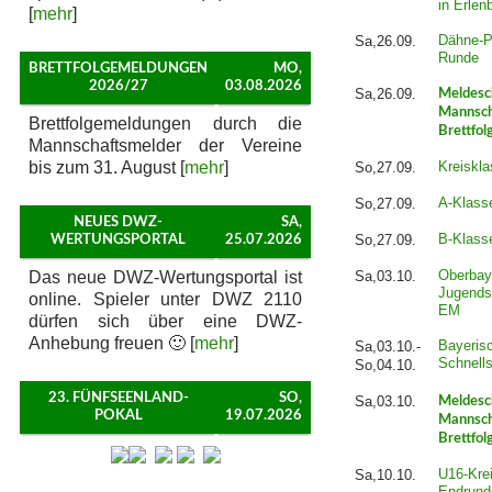
in Erlen
[
mehr
]
Dähne-P
Sa,26.09.
Runde
BRETTFOLGEMELDUNGEN
MO,
2026/27
03.08.2026
Sa,26.09.
Meldesc
Mannsch
Brettfolgemeldungen durch die
Brettfol
Mannschaftsmelder der Vereine
bis zum 31. August [
mehr
]
Kreiskla
So,27.09.
A-Klass
So,27.09.
NEUES DWZ-
SA,
B-Klass
So,27.09.
WERTUNGSPORTAL
25.07.2026
Oberbay
Das neue DWZ-Wertungsportal ist
Sa,03.10.
Jugends
online. Spieler unter DWZ 2110
EM
dürfen sich über eine DWZ-
Anhebung freuen 🙂 [
mehr
]
Bayeris
Sa,03.10.-
Schnell
So,04.10.
23. FÜNFSEENLAND-
SO,
Sa,03.10.
Meldesc
POKAL
19.07.2026
Mannsch
Brettfol
U16-Krei
Sa,10.10.
Endrund