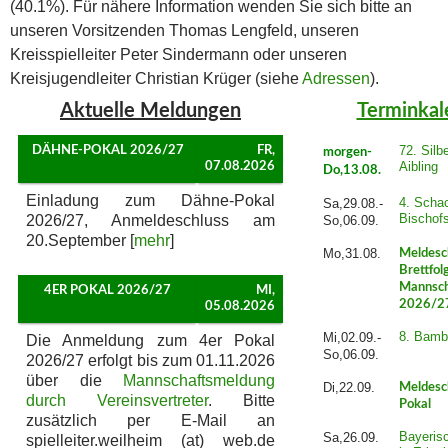
(40.1%). Für nähere Information wenden Sie sich bitte an
unseren Vorsitzenden Thomas Lengfeld, unseren
Kreisspielleiter Peter Sindermann oder unseren
Kreisjugendleiter Christian Krüger (siehe
Adressen
).
Aktuelle Meldungen
Terminkal
72. Silb
DÄHNE-POKAL 2026/27
FR,
morgen-
Aibling
07.08.2026
Do,13.08.
Einladung zum Dähne-Pokal
4. Schac
Sa,29.08.-
Bischof
2026/27, Anmeldeschluss am
So,06.09.
20.September [
mehr
]
Mo,31.08.
Meldesc
Brettfol
Mannsch
4ER POKAL 2026/27
MI,
2026/2
05.08.2026
8. Bamb
Mi,02.09.-
Die Anmeldung zum 4er Pokal
So,06.09.
2026/27 erfolgt bis zum 01.11.2026
über die
Mannschaftsmeldung
Di,22.09.
Meldesc
durch Vereinsvertreter
. Bitte
Pokal
zusätzlich per E-Mail an
Bayeris
Sa,26.09.
spielleiter.weilheim (at) web.de