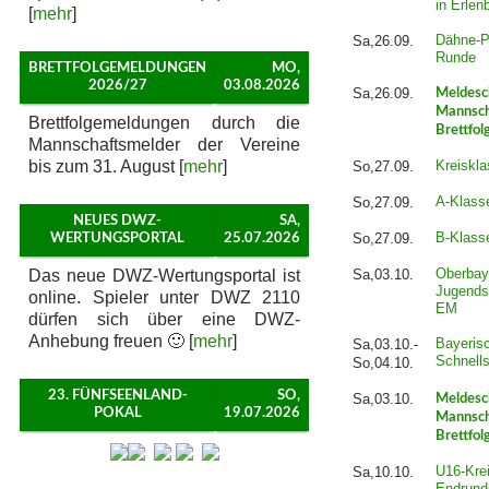
in Erlen
[
mehr
]
Dähne-P
Sa,26.09.
Runde
BRETTFOLGEMELDUNGEN
MO,
2026/27
03.08.2026
Sa,26.09.
Meldesc
Mannsch
Brettfolgemeldungen durch die
Brettfol
Mannschaftsmelder der Vereine
bis zum 31. August [
mehr
]
Kreiskla
So,27.09.
A-Klass
So,27.09.
NEUES DWZ-
SA,
B-Klass
So,27.09.
WERTUNGSPORTAL
25.07.2026
Oberbay
Das neue DWZ-Wertungsportal ist
Sa,03.10.
Jugends
online. Spieler unter DWZ 2110
EM
dürfen sich über eine DWZ-
Anhebung freuen 🙂 [
mehr
]
Bayeris
Sa,03.10.-
Schnell
So,04.10.
23. FÜNFSEENLAND-
SO,
Sa,03.10.
Meldesc
POKAL
19.07.2026
Mannsch
Brettfol
U16-Krei
Sa,10.10.
Endrund