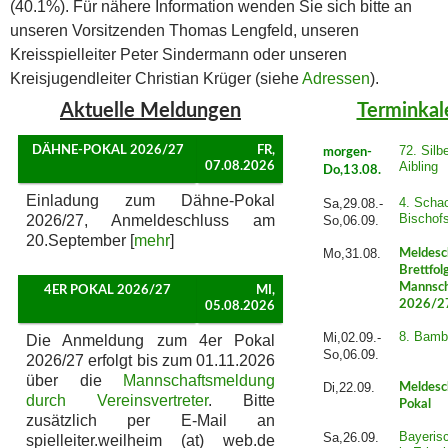
(40.1%). Für nähere Information wenden Sie sich bitte an
unseren Vorsitzenden Thomas Lengfeld, unseren
Kreisspielleiter Peter Sindermann oder unseren
Kreisjugendleiter Christian Krüger (siehe
Adressen
).
Aktuelle Meldungen
Terminkal
72. Silb
DÄHNE-POKAL 2026/27
FR,
morgen-
Aibling
07.08.2026
Do,13.08.
Einladung zum Dähne-Pokal
4. Schac
Sa,29.08.-
Bischof
2026/27, Anmeldeschluss am
So,06.09.
20.September [
mehr
]
Mo,31.08.
Meldesc
Brettfol
Mannsch
4ER POKAL 2026/27
MI,
2026/2
05.08.2026
8. Bamb
Mi,02.09.-
Die Anmeldung zum 4er Pokal
So,06.09.
2026/27 erfolgt bis zum 01.11.2026
über die
Mannschaftsmeldung
Di,22.09.
Meldesc
durch Vereinsvertreter
. Bitte
Pokal
zusätzlich per E-Mail an
Bayeris
Sa,26.09.
spielleiter.weilheim (at) web.de