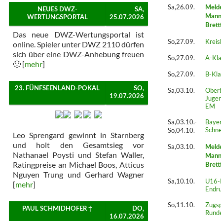
Sa,26.09.
Meld
NEUES DWZ-
SA,
Mann
WERTUNGSPORTAL
25.07.2026
Brett
Das neue DWZ-Wertungsportal ist
So,27.09.
Kreis
online. Spieler unter DWZ 2110 dürfen
sich über eine DWZ-Anhebung freuen
So,27.09.
A-Kla
🙂 [
mehr
]
So,27.09.
B-Kla
23. FÜNFSEENLAND-POKAL
SO,
Sa,03.10.
Ober
19.07.2026
Jugen
EM
Sa,03.10.-
Bayer
Schn
So,04.10.
Leo Sprengard gewinnt in Starnberg
und holt den Gesamtsieg vor
Sa,03.10.
Meld
Nathanael Poysti und Stefan Waller,
Mann
Ratingpreise an Michael Boos, Atticus
Brett
Nguyen Trung und Gerhard Wagner
Sa,10.10.
U16-K
[
mehr
]
Endru
So,11.10.
Zugsp
PAUL SCHMIDHOFER †
DO,
Rund
16.07.2026