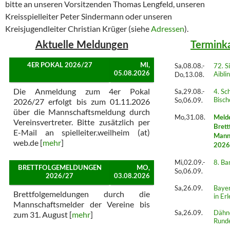
bitte an unseren Vorsitzenden Thomas Lengfeld, unseren
Kreisspielleiter Peter Sindermann oder unseren
Kreisjugendleiter Christian Krüger (siehe
Adressen
).
Aktuelle Meldungen
Termink
Sa,08.08.-
72. S
4ER POKAL 2026/27
MI,
Aibli
05.08.2026
Do,13.08.
Die Anmeldung zum 4er Pokal
Sa,29.08.-
4. Sc
Bisch
So,06.09.
2026/27 erfolgt bis zum 01.11.2026
über die Mannschaftsmeldung durch
Mo,31.08.
Meld
Vereinsvertreter. Bitte zusätzlich per
Brett
E-Mail an spielleiter.weilheim (at)
Mann
web.de [
mehr
]
2026
Mi,02.09.-
8. B
BRETTFOLGEMELDUNGEN
MO,
So,06.09.
2026/27
03.08.2026
Sa,26.09.
Baye
Brettfolgemeldungen durch die
in Er
Mannschaftsmelder der Vereine bis
Sa,26.09.
Dähne
zum 31. August [
mehr
]
Rund