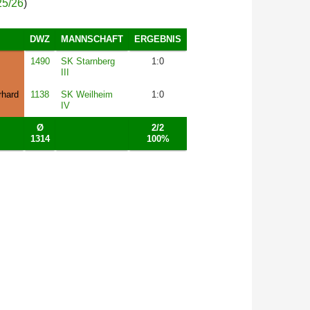
25/26
)
DWZ
MANNSCHAFT
ERGEBNIS
1490
SK Starnberg
1:0
III
rhard
1138
SK Weilheim
1:0
IV
Ø
2/2
1314
100%