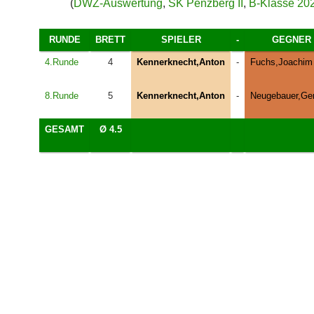
(
DWZ-Auswertung
,
SK Penzberg II
,
B-Klasse 20
RUNDE
BRETT
SPIELER
-
GEGNER
4.Runde
4
Kennerknecht,Anton
-
Fuchs,Joachim
8.Runde
5
Kennerknecht,Anton
-
Neugebauer,Ge
GESAMT
Ø 4.5