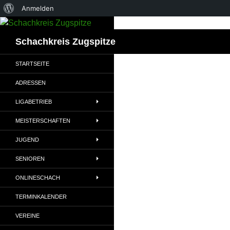
Über
Anmelden
Zum
WordPress
Inhalt
Suchen
Schachkreis Zugspitze
springen
STARTSEITE
ADRESSEN
LIGABETRIEB
MEISTERSCHAFTEN
JUGEND
SENIOREN
ONLINESCHACH
TERMINKALENDER
VEREINE