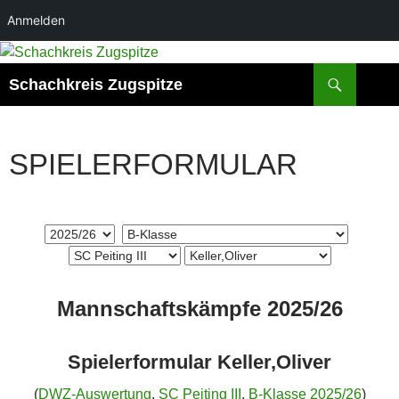
Anmelden
Suchen
Schachkreis Zugspitze
SPIELERFORMULAR
Mannschaftskämpfe 2025/26
Spielerformular Keller,Oliver
(
DWZ-Auswertung
,
SC Peiting III
,
B-Klasse 2025/26
)