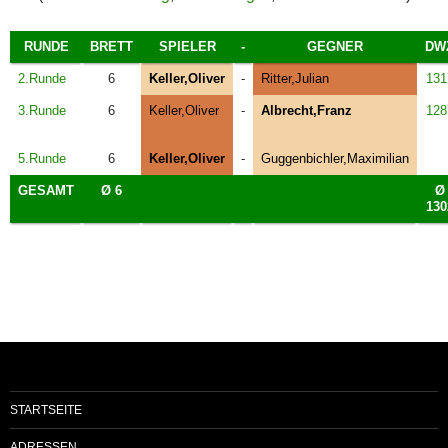
RUNDE
BRETT
SPIELER
-
GEGNER
DW
2.Runde
6
Keller,Oliver
-
Ritter,Julian
131
3.Runde
6
Keller,Oliver
-
Albrecht,Franz
128
5.Runde
6
Keller,Oliver
-
Guggenbichler,Maximilian
GESAMT
Ø 6
Ø
130
STARTSEITE
ADRESSEN