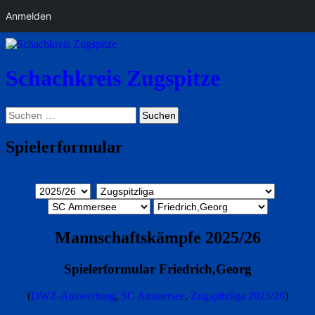
Anmelden
Schachkreis Zugspitze
Suchen
Suchen
nach:
Spielerformular
Mannschaftskämpfe 2025/26
Spielerformular Friedrich,Georg
(
DWZ-Auswertung
,
SC Ammersee
,
Zugspitzliga 2025/26
)