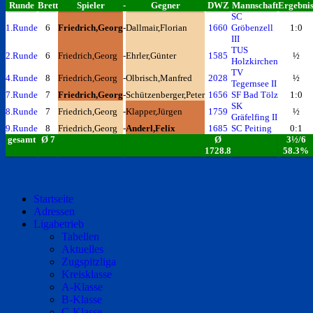
Runde
Brett
Spieler
-
Gegner
DWZ
Mannschaft
Ergebni
SC
1.Runde
6
Friedrich,Georg
-
Dallmair,Florian
1660
Gröbenzell
1:0
III
TUS
2.Runde
6
Friedrich,Georg
-
Ehrler,Günter
1585
½
Holzkirchen
TV
4.Runde
8
Friedrich,Georg
-
Olbrisch,Manfred
2028
½
Tegernsee II
7.Runde
7
Friedrich,Georg
-
Schützenberger,Peter
1656
SF Bad Tölz
1:0
SK
8.Runde
7
Friedrich,Georg
-
Klapper,Jürgen
1759
½
Gräfelfing II
9.Runde
8
Friedrich,Georg
-
Anderl,Felix
1685
SC Peiting
0:1
gesamt
Ø 7
Ø
3½/6
1728.8
58.3%
Startseite
Adressen
Ligabetrieb
Tabellen
Aktuelles
Zugspitzliga
Kreisklasse
A-Klasse
B-Klasse
C-Klasse