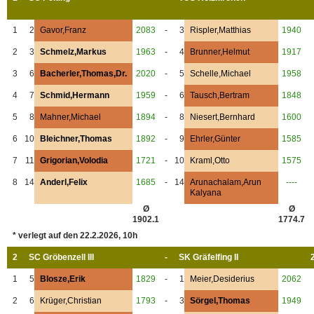
1
2
Gavor,Franz
2083
-
3
Rispler,Matthias
1940
2
3
Schmelz,Markus
1963
-
4
Brunner,Helmut
1917
3
6
Bacherler,Thomas,Dr.
2020
-
5
Schelle,Michael
1958
4
7
Schmid,Hermann
1959
-
6
Tausch,Bertram
1848
5
8
Mahner,Michael
1894
-
8
Niesert,Bernhard
1600
6
10
Bleichner,Thomas
1892
-
9
Ehrler,Günter
1585
7
11
Grigorian,Volodia
1721
-
10
Kraml,Otto
1575
8
14
Anderl,Felix
1685
-
14
Arunachalam,Arun
----
Kalyana
Ø
Ø
1902.1
1774.7
* verlegt auf den 22.2.2026, 10h
2
SC Gröbenzell III
-
SK Gräfelfing II
1
5
Blosze,Erik
1829
-
1
Meier,Desiderius
2062
2
6
Krüger,Christian
1793
-
3
Sörgel,Thomas
1949