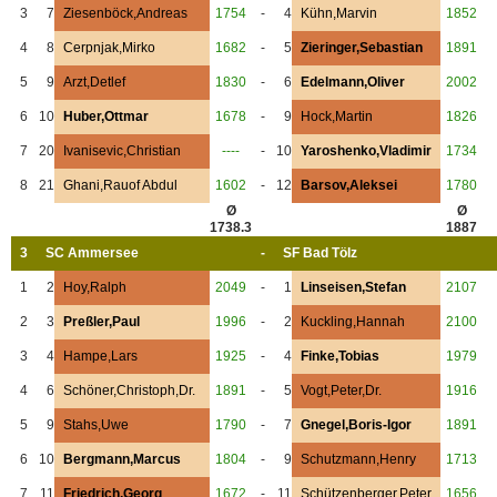
3
7
Ziesenböck,Andreas
1754
-
4
Kühn,Marvin
1852
4
8
Cerpnjak,Mirko
1682
-
5
Zieringer,Sebastian
1891
5
9
Arzt,Detlef
1830
-
6
Edelmann,Oliver
2002
6
10
Huber,Ottmar
1678
-
9
Hock,Martin
1826
7
20
Ivanisevic,Christian
----
-
10
Yaroshenko,Vladimir
1734
8
21
Ghani,Rauof Abdul
1602
-
12
Barsov,Aleksei
1780
Ø
Ø
1738.3
1887
3
SC Ammersee
-
SF Bad Tölz
1
2
Hoy,Ralph
2049
-
1
Linseisen,Stefan
2107
2
3
Preßler,Paul
1996
-
2
Kuckling,Hannah
2100
3
4
Hampe,Lars
1925
-
4
Finke,Tobias
1979
4
6
Schöner,Christoph,Dr.
1891
-
5
Vogt,Peter,Dr.
1916
5
9
Stahs,Uwe
1790
-
7
Gnegel,Boris-Igor
1891
6
10
Bergmann,Marcus
1804
-
9
Schutzmann,Henry
1713
7
11
Friedrich,Georg
1672
-
11
Schützenberger,Peter
1656