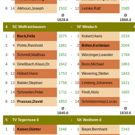
8
14
Alkhouri,Joseph
1502
-
12
Lemke,Ralf
1585
Ø
Ø
1828.6
1868.4
4
SC Wolfratshausen
-
SF Windach
1
2
Beck,Felix
2075
-
1
Kobert,Hans
2034
2
4
Pohle,Reinhold
1881
-
2
Böhm,Korbinian
2004
3
5
Schmidt,Matthias
1852
-
3
Würzinger,Leander
1784
4
9
Grießbach,Klaus,Dr.
1842
-
4
Boos,Michael
1863
5
12
Höbart,Hans
1753
-
6
Wevering,Stefan
1843
6
13
Balder,Stephan
1758
-
10
Limberg,Johannes
1621
7
14
Schneider,Peter
1711
-
12
Findl,Alois
1665
8
15
Prassas,David
1853
-
14
Schretzenmayr,Lucas
----
Ø
Ø
1840.6
1830.6
5
TV Tegernsee II
-
SK Weilheim II
1
1
Kaiser,Günter
1946
-
1
Bayer,Bernhard
2343