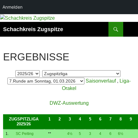
Anmelden
Zum
Inhalt
Suchen
Schachkreis Zugspitze
springen
ERGEBNISSE
Saisonverlauf
,
Liga-
Orakel
DWZ-Auswertung
ZUGSPITZLIGA
1
2
3
4
5
6
7
8
9
2025/26
1.
SC Peiting
**
4½
5
3
4
6
6½