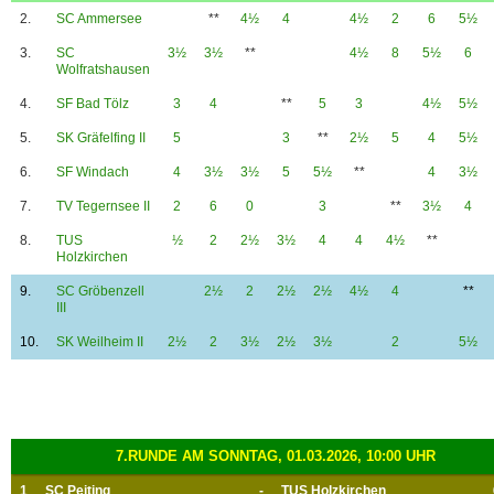
2.
SC Ammersee
**
4½
4
4½
2
6
5½
3.
SC
3½
3½
**
4½
8
5½
6
Wolfratshausen
4.
SF Bad Tölz
3
4
**
5
3
4½
5½
5.
SK Gräfelfing II
5
3
**
2½
5
4
5½
6.
SF Windach
4
3½
3½
5
5½
**
4
3½
7.
TV Tegernsee II
2
6
0
3
**
3½
4
8.
TUS
½
2
2½
3½
4
4
4½
**
Holzkirchen
9.
SC Gröbenzell
2½
2
2½
2½
4½
4
**
III
10.
SK Weilheim II
2½
2
3½
2½
3½
2
5½
7.RUNDE AM SONNTAG, 01.03.2026, 10:00 UHR
1
SC Peiting
-
TUS Holzkirchen