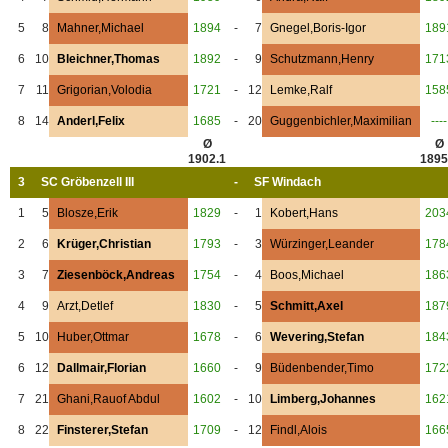
5
8
Mahner,Michael
1894
-
7
Gnegel,Boris-Igor
189
6
10
Bleichner,Thomas
1892
-
9
Schutzmann,Henry
171
7
11
Grigorian,Volodia
1721
-
12
Lemke,Ralf
158
8
14
Anderl,Felix
1685
-
20
Guggenbichler,Maximilian
----
Ø
Ø
1902.1
1895
3
SC Gröbenzell III
-
SF Windach
1
5
Blosze,Erik
1829
-
1
Kobert,Hans
203
2
6
Krüger,Christian
1793
-
3
Würzinger,Leander
178
3
7
Ziesenböck,Andreas
1754
-
4
Boos,Michael
186
4
9
Arzt,Detlef
1830
-
5
Schmitt,Axel
187
5
10
Huber,Ottmar
1678
-
6
Wevering,Stefan
184
6
12
Dallmair,Florian
1660
-
9
Büdenbender,Timo
172
7
21
Ghani,Rauof Abdul
1602
-
10
Limberg,Johannes
162
8
22
Finsterer,Stefan
1709
-
12
Findl,Alois
166