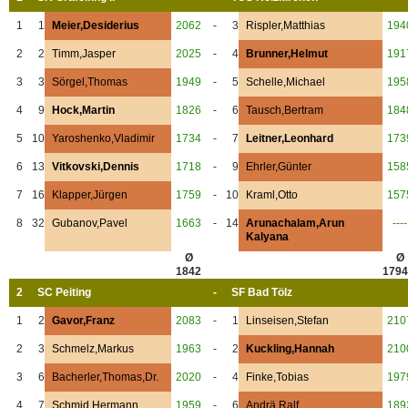
1
1
Meier,Desiderius
2062
-
3
Rispler,Matthias
194
2
2
Timm,Jasper
2025
-
4
Brunner,Helmut
191
3
3
Sörgel,Thomas
1949
-
5
Schelle,Michael
195
4
9
Hock,Martin
1826
-
6
Tausch,Bertram
184
5
10
Yaroshenko,Vladimir
1734
-
7
Leitner,Leonhard
173
6
13
Vitkovski,Dennis
1718
-
9
Ehrler,Günter
158
7
16
Klapper,Jürgen
1759
-
10
Kraml,Otto
157
8
32
Gubanov,Pavel
1663
-
14
Arunachalam,Arun
----
Kalyana
Ø
Ø
1842
1794
2
SC Peiting
-
SF Bad Tölz
1
2
Gavor,Franz
2083
-
1
Linseisen,Stefan
210
2
3
Schmelz,Markus
1963
-
2
Kuckling,Hannah
210
3
6
Bacherler,Thomas,Dr.
2020
-
4
Finke,Tobias
197
4
7
Schmid,Hermann
1959
-
6
Andrä,Ralf
189