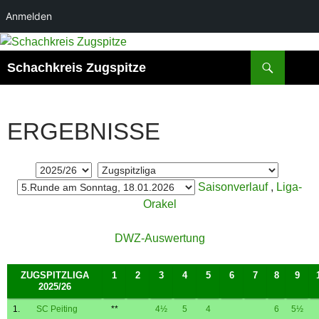
Anmelden
Zum
Inhalt
Suchen
Schachkreis Zugspitze
springen
ERGEBNISSE
Saisonverlauf
,
Liga-
Orakel
DWZ-Auswertung
ZUGSPITZLIGA
1
2
3
4
5
6
7
8
9
2025/26
1.
SC Peiting
**
4½
5
4
6
5½