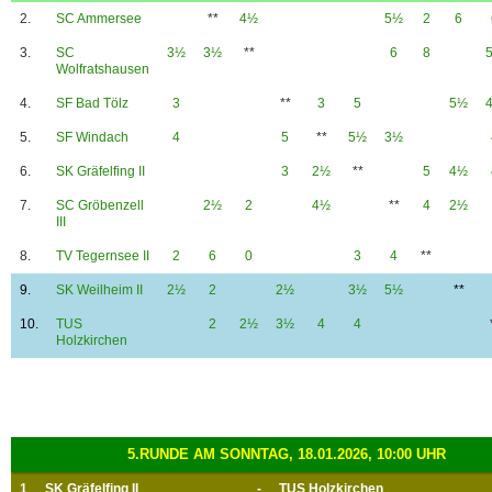
2.
SC Ammersee
**
4½
5½
2
6
3.
SC
3½
3½
**
6
8
Wolfratshausen
4.
SF Bad Tölz
3
**
3
5
5½
5.
SF Windach
4
5
**
5½
3½
6.
SK Gräfelfing II
3
2½
**
5
4½
7.
SC Gröbenzell
2½
2
4½
**
4
2½
III
8.
TV Tegernsee II
2
6
0
3
4
**
9.
SK Weilheim II
2½
2
2½
3½
5½
**
10.
TUS
2
2½
3½
4
4
Holzkirchen
5.RUNDE AM SONNTAG, 18.01.2026, 10:00 UHR
1
SK Gräfelfing II
-
TUS Holzkirchen