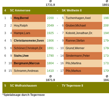
Ø
Ø
1731.9
1801
4
SC Ammersee
-
SK Weilheim II
1
1
Hoy,Bernd
2200
-
5
Tuchenhagen,Axel
198
2
2
Hoy,Ralph
2049
-
6
Gruber,Michael
209
3
4
Hampe,Lars
1925
-
7
Kobold,Jonathan,Dr.
194
4
5
Christiansmeier,Sven
1906
-
9
Ranner,Stefan
179
5
6
Schöner,Christoph,Dr.
1891
-
10
Grund,Werner
176
6
9
Stahs,Uwe
1790
-
14
Sindermann,Peter
171
7
10
Bergmann,Marcus
1804
-
16
Pils,Martina
173
8
15
Schramm,Andreas
1410
-
17
Pils,Markus
170
Ø
Ø
1871.9
184
5
SC Wolfratshausen
-
TV Tegernsee II
*Spielabsage durch Tegernsee