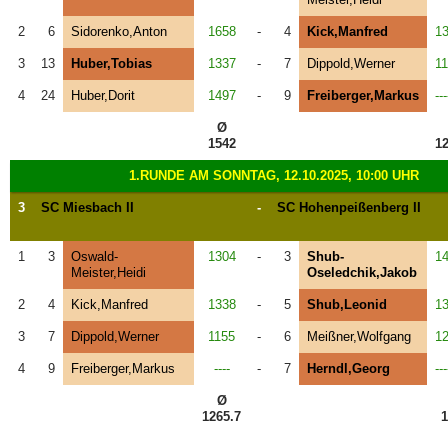
2
6
Sidorenko,Anton
1658
-
4
Kick,Manfred
1
3
13
Huber,Tobias
1337
-
7
Dippold,Werner
1
4
24
Huber,Dorit
1497
-
9
Freiberger,Markus
---
Ø
1542
12
1.RUNDE AM SONNTAG, 12.10.2025, 10:00 UHR
3
SC Miesbach II
-
SC Hohenpeißenberg II
1
3
Oswald-
1304
-
3
Shub-
1
Meister,Heidi
Oseledchik,Jakob
2
4
Kick,Manfred
1338
-
5
Shub,Leonid
1
3
7
Dippold,Werner
1155
-
6
Meißner,Wolfgang
1
4
9
Freiberger,Markus
----
-
7
Herndl,Georg
---
Ø
1265.7
1