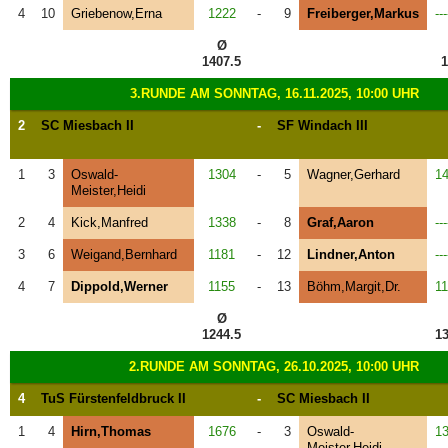
4
10
Griebenow,Erna
1222
-
9
Freiberger,Markus
---
Ø
1407.5
1
3.RUNDE AM SONNTAG, 16.11.2025, 10:00 UHR
2
SC Miesbach II
-
SF Windach III
1
3
Oswald-
1304
-
5
Wagner,Gerhard
1
Meister,Heidi
2
4
Kick,Manfred
1338
-
8
Graf,Aaron
---
3
6
Weigand,Bernhard
1181
-
12
Lindner,Anton
---
4
7
Dippold,Werner
1155
-
13
Böhm,Margit,Dr.
1
Ø
1244.5
13
2.RUNDE AM SONNTAG, 26.10.2025, 10:00 UHR
4
TuS Fürstenfeldbruck II
-
SC Miesbach II
1
4
Hirn,Thomas
1676
-
3
Oswald-
1
Meister,Heidi