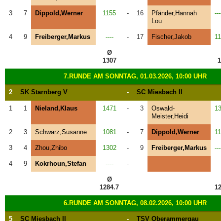
3
7
Dippold,Werner
1155
-
16
Pfänder,Hannah
---
Lou
4
9
Freiberger,Markus
----
-
17
Fischer,Jakob
1
Ø
1307
1
7.RUNDE AM SONNTAG, 01.03.2026, 10:00 UHR
2
SK Starnberg V
-
SC Miesbach II
1
1
Nieland,Klaus
1471
-
3
Oswald-
1
Meister,Heidi
2
3
Schwarz,Susanne
1081
-
7
Dippold,Werner
1
3
4
Zhou,Zhibo
1302
-
9
Freiberger,Markus
---
4
9
Kokrhoun,Stefan
----
-
Ø
1284.7
12
6.RUNDE AM SONNTAG, 08.02.2026, 10:00 UHR
5
SC Miesbach II
-
TSV Oberammergau