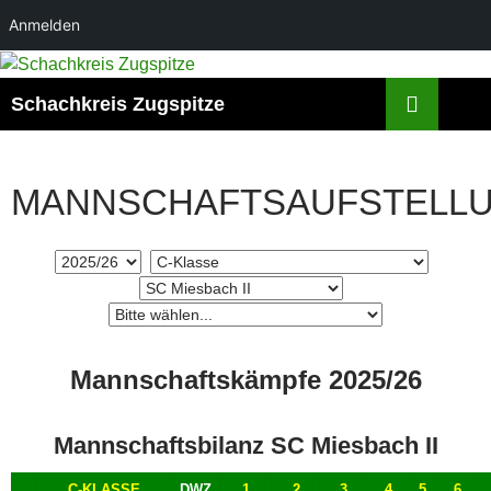
Anmelden
Zum
Inhalt
Suchen
Schachkreis Zugspitze
springen
MANNSCHAFTSAUFSTELL
Mannschaftskämpfe 2025/26
Mannschaftsbilanz SC Miesbach II
C-KLASSE
DWZ
1
2
3
4
5
6