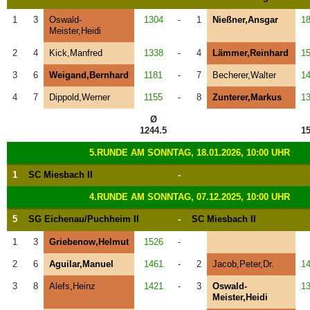
1
3
Oswald-
1304
-
1
Nießner,Ansgar
1
Meister,Heidi
2
4
Kick,Manfred
1338
-
4
Lämmer,Reinhard
1
3
6
Weigand,Bernhard
1181
-
7
Becherer,Walter
1
4
7
Dippold,Werner
1155
-
8
Zunterer,Markus
1
Ø
1244.5
15
5.RUNDE AM SONNTAG, 18.01.2026, 10:00 UHR
1
SC Miesbach II
-
4.RUNDE AM SONNTAG, 07.12.2025, 10:00 UHR
5
SG Eichenau/Puchheim II
-
SC Miesbach II
1
3
Griebenow,Helmut
1526
-
2
6
Aguilar,Manuel
1461
-
2
Jacob,Peter,Dr.
1
3
8
Alefs,Heinz
1421
-
3
Oswald-
1
Meister,Heidi