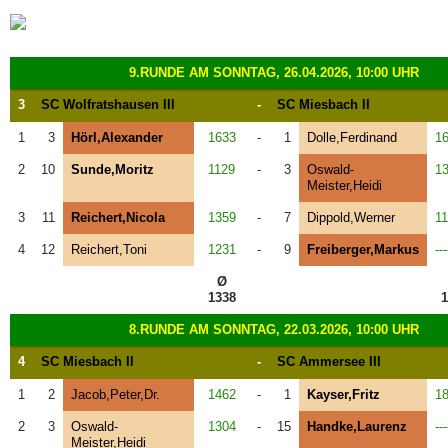
9.RUNDE AM SONNTAG, 26.04.2026, 10:00 UHR
3
SC Wolfratshausen III
-
SC Miesbach II
1
3
Hörl,Alexander
1633
-
1
Dolle,Ferdinand
1
2
10
Sunde,Moritz
1129
-
3
Oswald-
1
Meister,Heidi
3
11
Reichert,Nicola
1359
-
7
Dippold,Werner
1
4
12
Reichert,Toni
1231
-
9
Freiberger,Markus
---
Ø
1338
1
8.RUNDE AM SONNTAG, 22.03.2026, 10:00 UHR
4
SC Miesbach II
-
SC Ammersee III
1
2
Jacob,Peter,Dr.
1462
-
1
Kayser,Fritz
1
2
3
Oswald-
1304
-
15
Handke,Laurenz
---
Meister,Heidi