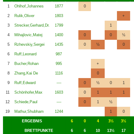
1
Ohlhof,Johannes
1877
0
2
Rulik,Oliver
1803
+
3
Strecker,Gerhard,Dr.
1799
1
4
Mihajlovic,Matej
1400
0
0
½
5
Rzhevskiy,Sergei
1435
0
½
0
6
Ruff,Leonard
987
7
Bucher,Rohan
995
+
8
Zhang,Kai De
1116
0
9
Ruff,Edward
----
0
½
0
1
11
Schönhofer,Max
1603
0
1
1
1
12
Schiede,Paul
----
0
1
½
19
Mathur,Shubham
1244
1
0
ERGEBNIS
6
0
4
3½
3½
BRETTPUNKTE
6
6
10
13½
17