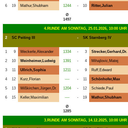
6
19
Mathur,Shubham
1244
-
10
Ritter,Julian
Ø
1497
4.RUNDE AM SONNTAG, 25.01.2026, 10:00 UHR
2
SC Peiting III
-
SK Starnberg IV
1
9
Weckerle,Alexander
1334
-
3
Strecker,Gerhard,Dr.
2
10
Weinheimer,Ludwig
1391
-
4
Mihajlovic,Matej
3
11
Ullrich,Sophia
1211
-
9
Ruff,Edward
4
12
Kurz,Florian
----
-
11
Schönhofer,Max
5
13
Wißkirchen,Jürgen,Dr.
1204
-
12
Schiede,Paul
6
15
Keller,Maximilian
----
-
19
Mathur,Shubham
Ø
1285
3.RUNDE AM SONNTAG, 14.12.2025, 10:00 UHR