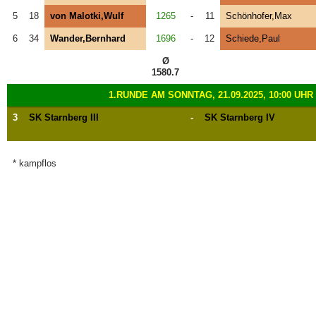
5
18
von Malotki,Wulf
1265
-
11
Schönhofer,Max
6
34
Wander,Bernhard
1696
-
12
Schiede,Paul
Ø
1580.7
1.RUNDE AM SONNTAG, 21.09.2025, 10:00 UHR
3
SK Starnberg III
-
SK Starnberg IV
* kampflos