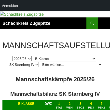
Anmelden
Zum
Inhalt
Suchen
Schachkreis Zugspitze
springen
MANNSCHAFTSAUFSTELL
Mannschaftskämpfe 2025/26
Mannschaftsbilanz SK Starnberg IV
B-KLASSE
DWZ
1
2
3
4
5
STA3
WEI4
BTÖ2
PEI3
PEN2