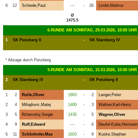
6
12
Schiede,Paul
----
-
26
Linder,Markus
Ø
1475.5
6.RUNDE AM SONNTAG, 29.03.2026, 10:00 UHR
1
SK Penzberg II
-
SK Starnberg IV
* Absage durch Penzberg
5.RUNDE AM SONNTAG, 15.03.2026, 10:00 UHR
2
SK Starnberg IV
-
SK Penzberg II
1
2
Rulik,Oliver
1803
-
2
Langer,Peter
2
4
Mihajlovic,Matej
1400
-
3
Wallner,Karl-Heinz
3
5
Rzhevskiy,Sergei
1435
-
5
Wagner,Oliver
4
9
Ruff,Edward
----
-
6
Deufel-Euba,Hermann
5
11
Schönhofer,Max
1603
-
9
Kuske,Stephan