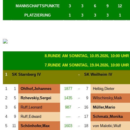
MANNSCHAFTSPUNKTE
3
3
6
9
12
PLATZIERUNG
1
3
3
3
1
8.RUNDE AM SONNTAG, 10.05.2026, 10:00 UHR
7.RUNDE AM SONNTAG, 19.04.2026, 10:00 UHR
1
SK Starnberg IV
-
SK Weilheim IV
1
1
Ohlhof,Johannes
1877
-
7
Helbig,Dieter
2
5
Rzhevskiy,Sergei
1435
-
9
Wilschinsky,Maik
3
6
Ruff,Leonard
987
-
16
Müller,Mario
4
9
Ruff,Edward
----
-
17
Schmatz,Monika
5
11
Schönhofer,Max
1603
-
18
von Malotki,Wulf