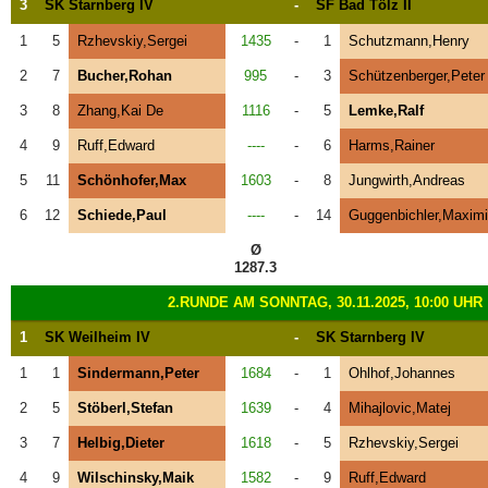
3
SK Starnberg IV
-
SF Bad Tölz II
1
5
Rzhevskiy,Sergei
1435
-
1
Schutzmann,Henry
2
7
Bucher,Rohan
995
-
3
Schützenberger,Peter
3
8
Zhang,Kai De
1116
-
5
Lemke,Ralf
4
9
Ruff,Edward
----
-
6
Harms,Rainer
5
11
Schönhofer,Max
1603
-
8
Jungwirth,Andreas
6
12
Schiede,Paul
----
-
14
Guggenbichler,Maximi
Ø
1287.3
2.RUNDE AM SONNTAG, 30.11.2025, 10:00 UHR
1
SK Weilheim IV
-
SK Starnberg IV
1
1
Sindermann,Peter
1684
-
1
Ohlhof,Johannes
2
5
Stöberl,Stefan
1639
-
4
Mihajlovic,Matej
3
7
Helbig,Dieter
1618
-
5
Rzhevskiy,Sergei
4
9
Wilschinsky,Maik
1582
-
9
Ruff,Edward