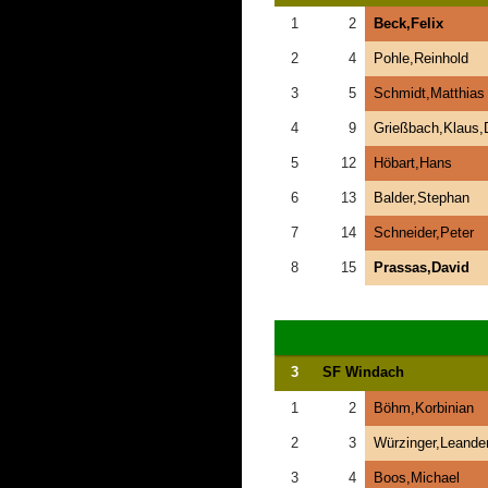
1
2
Beck,Felix
2
4
Pohle,Reinhold
3
5
Schmidt,Matthias
4
9
Grießbach,Klaus,D
5
12
Höbart,Hans
6
13
Balder,Stephan
7
14
Schneider,Peter
8
15
Prassas,David
3
SF Windach
1
2
Böhm,Korbinian
2
3
Würzinger,Leande
3
4
Boos,Michael