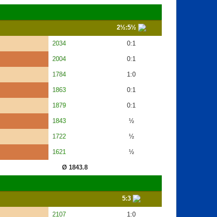
2½:5½
2034
0:1
2004
0:1
1784
1:0
1863
0:1
1879
0:1
1843
½
1722
½
1621
½
Ø 1843.8
5:3
2107
1:0