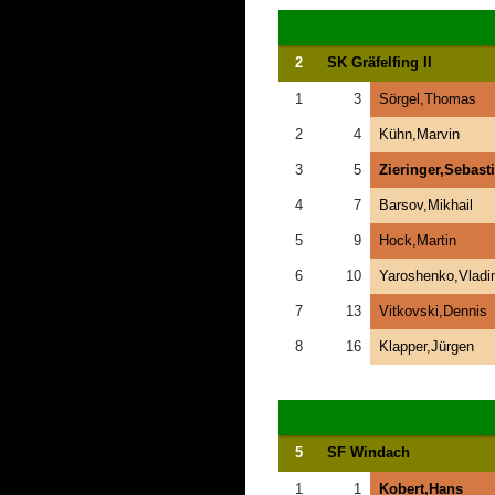
2
SK Gräfelfing II
1
3
Sörgel,Thomas
2
4
Kühn,Marvin
3
5
Zieringer,Sebast
4
7
Barsov,Mikhail
5
9
Hock,Martin
6
10
Yaroshenko,Vladi
7
13
Vitkovski,Dennis
8
16
Klapper,Jürgen
5
SF Windach
1
1
Kobert,Hans