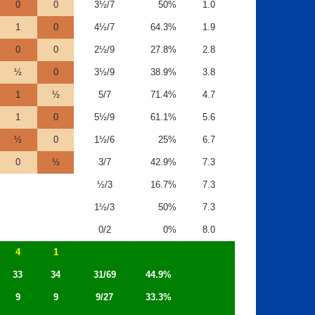
0
0
3½/7
50%
1.0
1
0
4½/7
64.3%
1.9
0
0
2½/9
27.8%
2.8
½
0
3½/9
38.9%
3.8
1
½
5/7
71.4%
4.7
1
0
5½/9
61.1%
5.6
½
0
1½/6
25%
6.7
0
½
3/7
42.9%
7.3
½/3
16.7%
7.3
1½/3
50%
7.3
0/2
0%
8.0
4
1
33
34
31/69
44.9%
9
9
9/27
33.3%