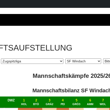
FTSAUFSTELLUNG
Mannschaftskämpfe 2025/2
Mannschaftsbilanz SF Windac
DWZ
1
2
3
4
5
6
7
HOL
BTÖ
GRÄ2
PEI
GRÖ3
AMM
WOL