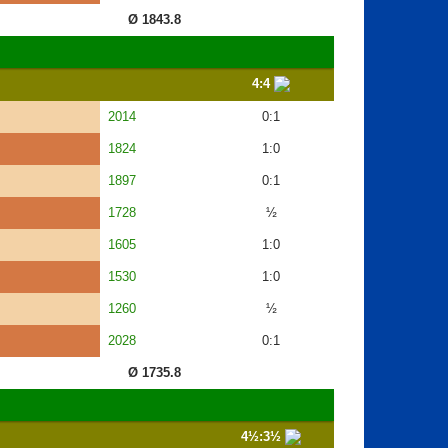
Ø 1843.8
4:4
2014
0:1
1824
1:0
1897
0:1
1728
½
1605
1:0
1530
1:0
1260
½
2028
0:1
Ø 1735.8
4½:3½