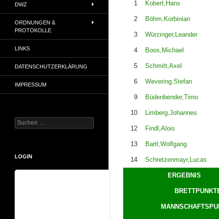
1
Kobert,Hans
DWZ
2
Böhm,Korbinian
ORDNUNGEN &
PROTOKOLLE
3
Würzinger,Leander
LINKS
4
Boos,Michael
5
Schmitt,Axel
DATENSCHUTZERKLÄRUNG
6
Wevering,Stefan
IMPRESSUM
9
Büdenbender,Timo
10
Limberg,Johannes
Suchen
12
Findl,Alois
nach:
13
Bartl,Wolfgang
LOGIN
14
Schretzenmayr,Lucas
ERGEBNIS
Benutzername
BRETTPUNKT
MANNSCHAFTSPU