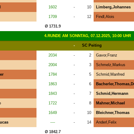
l
1602
-
10
Limberg,Johannes
1709
-
12
Findl,Alois
Ø 1731.9
4.RUNDE AM SONNTAG, 07.12.2025, 10:00 UHR
-
SC Peiting
2034
-
2
Gavor,Franz
2004
-
3
Schmelz,Markus
er
1784
-
5
Schmid,Manfred
1863
-
6
Bacherler,Thomas,Dr
1843
-
7
Schmid,Hermann
o
1722
-
8
Mahner,Michael
1649
-
10
Bleichner,Thomas
ucas
----
-
14
Anderl,Felix
Ø 1842.7