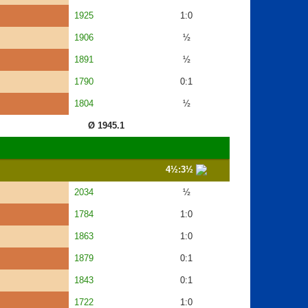
1925
1:0
1906
½
1891
½
1790
0:1
1804
½
Ø 1945.1
4½:3½
2034
½
1784
1:0
1863
1:0
1879
0:1
1843
0:1
1722
1:0