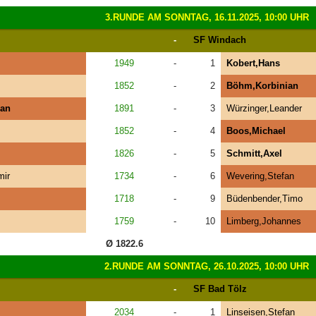
3.RUNDE AM SONNTAG, 16.11.2025, 10:00 UHR
-
SF Windach
1949
-
1
Kobert,Hans
1852
-
2
Böhm,Korbinian
ian
1891
-
3
Würzinger,Leander
1852
-
4
Boos,Michael
1826
-
5
Schmitt,Axel
mir
1734
-
6
Wevering,Stefan
1718
-
9
Büdenbender,Timo
1759
-
10
Limberg,Johannes
Ø 1822.6
2.RUNDE AM SONNTAG, 26.10.2025, 10:00 UHR
-
SF Bad Tölz
2034
-
1
Linseisen,Stefan