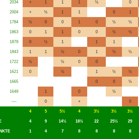
2034
+
1
1
1
½
0
2004
+
½
1
1
0
1
1784
½
0
0
1
0
½
½
1863
0
1
1
0
0
½
½
1879
0
½
1
1
1
1843
1
1
½
0
1
½
½
1722
½
½
0
0
1621
0
½
1
½
½
1665
0
0
½
1649
1
0
½
----
0
+
0
4
5
5½
4
3½
3½
3½
E
4
9
14½
18½
22
25½
29
NKTE
1
4
7
8
8
8
8