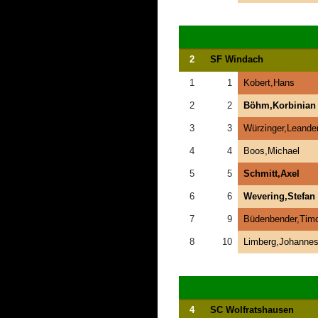
2
SF Windach
1
1
Kobert,Hans
2
2
Böhm,Korbinian
3
3
Würzinger,Leande
4
4
Boos,Michael
5
5
Schmitt,Axel
6
6
Wevering,Stefan
7
9
Büdenbender,Tim
8
10
Limberg,Johanne
4
SC Wolfratshausen