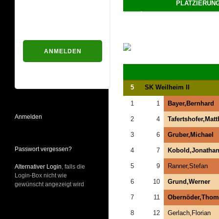
PLATZIERUN
Passwort
Passwort vergessen?
5
SK Weilheim II
1
1
Bayer,Bernhard
Anmelden
2
4
Tafertshofer,Matt
3
6
Gruber,Michael
Passwort vergessen?
4
7
Kobold,Jonathan
5
9
Ranner,Stefan
Alternativer Login
, falls die
Login-Box nicht wie
6
10
Grund,Werner
gewünscht angezeigt wird
7
11
Obernöder,Thom
8
12
Gerlach,Florian