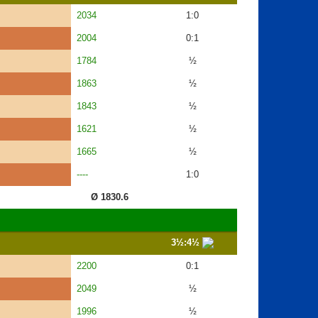
2034
1:0
2004
0:1
1784
½
1863
½
1843
½
1621
½
1665
½
----
1:0
Ø 1830.6
3½:4½
2200
0:1
2049
½
1996
½