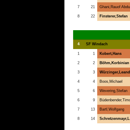
7
21
Ghani,Rauof Abdu
8
22
Finsterer,Stefan
4
SF Windach
1
1
Kobert,Hans
2
2
Böhm,Korbinian
3
3
Würzinger,Leand
4
4
Boos,Michael
5
6
Wevering,Stefan
6
9
Büdenbender,Tim
7
13
Bartl,Wolfgang
8
14
Schretzenmayr,L