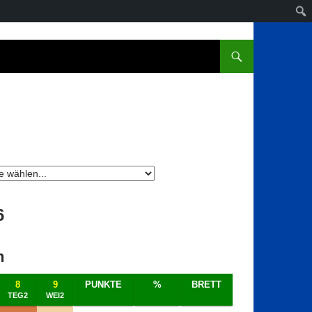
6
h
8
9
PUNKTE
%
BRETT
TEG2
WEI2