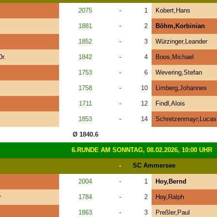
2075
-
1
Kobert,Hans
1881
-
2
Böhm,Korbinian
1852
-
3
Würzinger,Leander
r.
1842
-
4
Boos,Michael
1753
-
6
Wevering,Stefan
1758
-
10
Limberg,Johannes
1711
-
12
Findl,Alois
1853
-
14
Schretzenmayr,Lucas
Ø 1840.6
6.RUNDE AM SONNTAG, 08.02.2026, 10:00 UHR
-
SC Ammersee
2004
-
1
Hoy,Bernd
r
1784
-
2
Hoy,Ralph
1863
-
3
Preßler,Paul