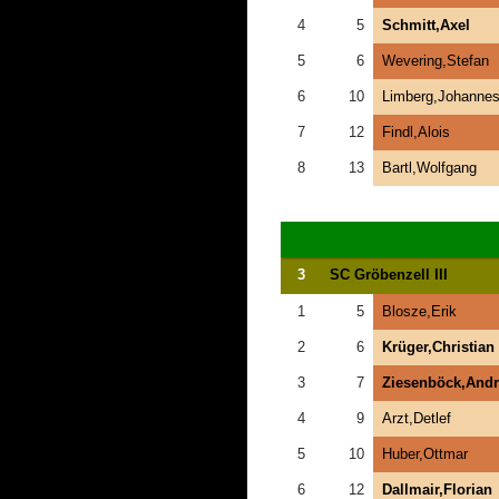
4
5
Schmitt,Axel
5
6
Wevering,Stefan
6
10
Limberg,Johanne
7
12
Findl,Alois
8
13
Bartl,Wolfgang
3
SC Gröbenzell III
1
5
Blosze,Erik
2
6
Krüger,Christian
3
7
Ziesenböck,Andr
4
9
Arzt,Detlef
5
10
Huber,Ottmar
6
12
Dallmair,Florian