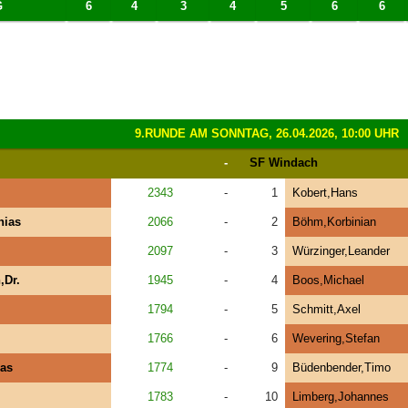
G
6
4
3
4
5
6
6
9.RUNDE AM SONNTAG, 26.04.2026, 10:00 UHR
-
SF Windach
2343
-
1
Kobert,Hans
hias
2066
-
2
Böhm,Korbinian
2097
-
3
Würzinger,Leander
,Dr.
1945
-
4
Boos,Michael
1794
-
5
Schmitt,Axel
1766
-
6
Wevering,Stefan
as
1774
-
9
Büdenbender,Timo
1783
-
10
Limberg,Johannes