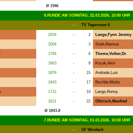
Ø 1946
8.RUNDE AM SONNTAG, 22.03.2026, 10:00 UHR
-
TV Tegernsee II
2034
-
2
Lange,Fynn Jeremy
2004
-
3
Stoib,Marinus
r
1784
-
6
Thome,Volker,Dr.
1863
-
8
Kocak,Akin
1879
-
15
Andrade,Luis
1843
-
17
Bechtle,Moritz
o
1722
-
19
Lange,Ronny
s
1621
-
22
Olbrisch,Manfred
Ø 1843.8
7.RUNDE AM SONNTAG, 01.03.2026, 10:00 UHR
-
SF Windach