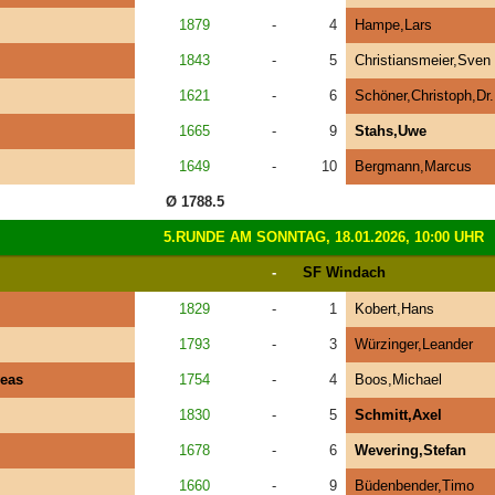
1879
-
4
Hampe,Lars
1843
-
5
Christiansmeier,Sven
s
1621
-
6
Schöner,Christoph,Dr.
1665
-
9
Stahs,Uwe
1649
-
10
Bergmann,Marcus
Ø 1788.5
5.RUNDE AM SONNTAG, 18.01.2026, 10:00 UHR
-
SF Windach
1829
-
1
Kobert,Hans
1793
-
3
Würzinger,Leander
eas
1754
-
4
Boos,Michael
1830
-
5
Schmitt,Axel
1678
-
6
Wevering,Stefan
1660
-
9
Büdenbender,Timo