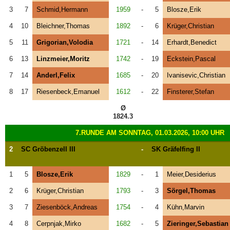
3
7
Schmid,Hermann
1959
-
5
Blosze,Erik
4
10
Bleichner,Thomas
1892
-
6
Krüger,Christian
5
11
Grigorian,Volodia
1721
-
14
Erhardt,Benedict
6
13
Linzmeier,Moritz
1742
-
19
Eckstein,Pascal
7
14
Anderl,Felix
1685
-
20
Ivanisevic,Christian
8
17
Riesenbeck,Emanuel
1612
-
22
Finsterer,Stefan
Ø
1824.3
7.RUNDE AM SONNTAG, 01.03.2026, 10:00 UHR
2
SC Gröbenzell III
-
SK Gräfelfing II
1
5
Blosze,Erik
1829
-
1
Meier,Desiderius
2
6
Krüger,Christian
1793
-
3
Sörgel,Thomas
3
7
Ziesenböck,Andreas
1754
-
4
Kühn,Marvin
4
8
Cerpnjak,Mirko
1682
-
5
Zieringer,Sebastian