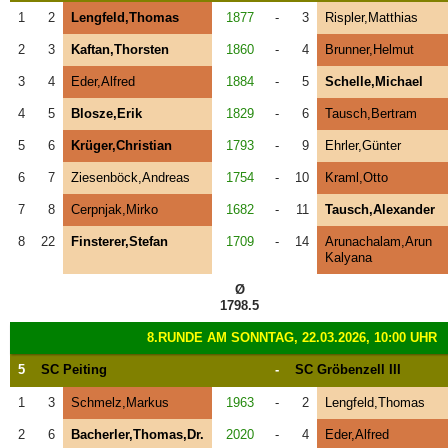
1
2
Lengfeld,Thomas
1877
-
3
Rispler,Matthias
2
3
Kaftan,Thorsten
1860
-
4
Brunner,Helmut
3
4
Eder,Alfred
1884
-
5
Schelle,Michael
4
5
Blosze,Erik
1829
-
6
Tausch,Bertram
5
6
Krüger,Christian
1793
-
9
Ehrler,Günter
6
7
Ziesenböck,Andreas
1754
-
10
Kraml,Otto
7
8
Cerpnjak,Mirko
1682
-
11
Tausch,Alexander
8
22
Finsterer,Stefan
1709
-
14
Arunachalam,Arun
Kalyana
Ø
1798.5
8.RUNDE AM SONNTAG, 22.03.2026, 10:00 UHR
5
SC Peiting
-
SC Gröbenzell III
1
3
Schmelz,Markus
1963
-
2
Lengfeld,Thomas
2
6
Bacherler,Thomas,Dr.
2020
-
4
Eder,Alfred