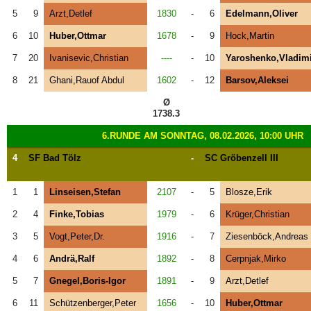
5
9
Arzt,Detlef
1830
-
6
Edelmann,Oliver
6
10
Huber,Ottmar
1678
-
9
Hock,Martin
7
20
Ivanisevic,Christian
----
-
10
Yaroshenko,Vladim
8
21
Ghani,Rauof Abdul
1602
-
12
Barsov,Aleksei
Ø
1738.3
6.RUNDE AM SONNTAG, 08.02.2026, 10:00 UHR
4
SF Bad Tölz
-
SC Gröbenzell III
1
1
Linseisen,Stefan
2107
-
5
Blosze,Erik
2
4
Finke,Tobias
1979
-
6
Krüger,Christian
3
5
Vogt,Peter,Dr.
1916
-
7
Ziesenböck,Andreas
4
6
Andrä,Ralf
1892
-
8
Cerpnjak,Mirko
5
7
Gnegel,Boris-Igor
1891
-
9
Arzt,Detlef
6
11
Schützenberger,Peter
1656
-
10
Huber,Ottmar