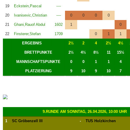
19
Eckstein,Pascal
----
20
Ivanisevic,Christian
----
0
0
0
0
21
Ghani,Rauof Abdul
1602
1
0
22
Finsterer,Stefan
1709
0
1
1
ERGEBNIS
2½
2
4
2½
4½
BRETTPUNKTE
2½
4½
8½
11
15½
MANNSCHAFTSPUNKTE
0
0
1
1
4
PLATZIERUNG
9
10
9
10
7
9.RUNDE AM SONNTAG, 26.04.2026, 10:00 UHR
1
SC Gröbenzell III
-
TUS Holzkirchen