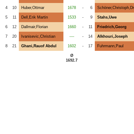
4
10
Huber,Ottmar
1678
-
6
Schöner,Christoph,Dr
5
11
Dell,Erik Martin
1533
-
9
Stahs,Uwe
6
12
Dallmair,Florian
1660
-
11
Friedrich,Georg
7
20
Ivanisevic,Christian
----
-
14
Alkhouri,Joseph
8
21
Ghani,Rauof Abdul
1602
-
17
Fuhrmann,Paul
Ø
1692.7