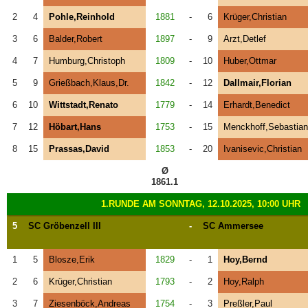
2
4
Pohle,Reinhold
1881
-
6
Krüger,Christian
3
6
Balder,Robert
1897
-
9
Arzt,Detlef
4
7
Humburg,Christoph
1809
-
10
Huber,Ottmar
5
9
Grießbach,Klaus,Dr.
1842
-
12
Dallmair,Florian
6
10
Wittstadt,Renato
1779
-
14
Erhardt,Benedict
7
12
Höbart,Hans
1753
-
15
Menckhoff,Sebastian
8
15
Prassas,David
1853
-
20
Ivanisevic,Christian
Ø
1861.1
1.RUNDE AM SONNTAG, 12.10.2025, 10:00 UHR
5
SC Gröbenzell III
-
SC Ammersee
1
5
Blosze,Erik
1829
-
1
Hoy,Bernd
2
6
Krüger,Christian
1793
-
2
Hoy,Ralph
3
7
Ziesenböck,Andreas
1754
-
3
Preßler,Paul