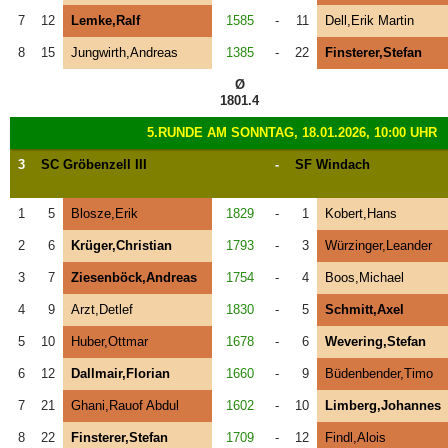
7
12
Lemke,Ralf
1585
-
11
Dell,Erik Martin
8
15
Jungwirth,Andreas
1385
-
22
Finsterer,Stefan
Ø
1801.4
5.RUNDE AM SONNTAG, 18.01.2026, 10:00 UHR
3
SC Gröbenzell III
-
SF Windach
1
5
Blosze,Erik
1829
-
1
Kobert,Hans
2
6
Krüger,Christian
1793
-
3
Würzinger,Leander
3
7
Ziesenböck,Andreas
1754
-
4
Boos,Michael
4
9
Arzt,Detlef
1830
-
5
Schmitt,Axel
5
10
Huber,Ottmar
1678
-
6
Wevering,Stefan
6
12
Dallmair,Florian
1660
-
9
Büdenbender,Timo
7
21
Ghani,Rauof Abdul
1602
-
10
Limberg,Johannes
8
22
Finsterer,Stefan
1709
-
12
Findl,Alois