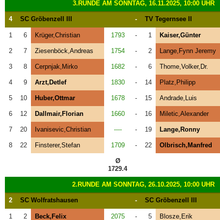
3.RUNDE AM SONNTAG, 16.11.2025, 10:00 UHR
4
SC Gröbenzell III
-
TV Tegernsee II
1
6
Krüger,Christian
1793
-
1
Kaiser,Günter
2
7
Ziesenböck,Andreas
1754
-
2
Lange,Fynn Jeremy
3
8
Cerpnjak,Mirko
1682
-
6
Thome,Volker,Dr.
4
9
Arzt,Detlef
1830
-
14
Platz,Philipp
5
10
Huber,Ottmar
1678
-
15
Andrade,Luis
6
12
Dallmair,Florian
1660
-
16
Miletic,Alexander
7
20
Ivanisevic,Christian
----
-
19
Lange,Ronny
8
22
Finsterer,Stefan
1709
-
22
Olbrisch,Manfred
Ø
1729.4
2.RUNDE AM SONNTAG, 26.10.2025, 10:00 UHR
2
SC Wolfratshausen
-
SC Gröbenzell III
1
2
Beck,Felix
2075
-
5
Blosze,Erik