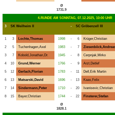
Ø
1731.9
4.RUNDE AM SONNTAG, 07.12.2025, 10:00 UHR
3
SK Weilheim II
-
SC Gröbenzell III
1
3
Lochte,Thomas
1998
-
6
Krüger,Christian
2
5
Tuchenhagen,Axel
1983
-
7
Ziesenböck,Andrea
3
7
Kobold,Jonathan,Dr.
1945
-
8
Cerpnjak,Mirko
4
10
Grund,Werner
1766
-
9
Arzt,Detlef
5
12
Gerlach,Florian
1783
-
11
Dell,Erik Martin
6
13
Matsarski,David
1696
-
13
Kaas,Felix
7
14
Sindermann,Peter
1710
-
20
Ivanisevic,Christian
8
15
Bayer,Christian
1744
-
22
Finsterer,Stefan
Ø
1828.1