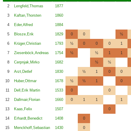
2
Lengfeld,Thomas
1877
3
Kaftan,Thorsten
1860
4
Eder,Alfred
1884
5
Blosze,Erik
1829
0
0
½
6
Krüger,Christian
1793
½
0
0
0
1
7
Ziesenböck,Andreas
1754
½
½
1
1
8
Cerpnjak,Mirko
1682
½
½
9
Arzt,Detlef
1830
½
1
0
0
10
Huber,Ottmar
1678
½
½
1
0
11
Dell,Erik Martin
1533
0
0
12
Dallmair,Florian
1660
0
1
1
1
13
Kaas,Felix
1507
0
14
Erhardt,Benedict
1408
0
15
Menckhoff,Sebastian
1430
0