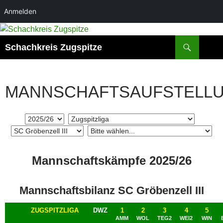
Anmelden
Zum
Inhalt
Suchen
Schachkreis Zugspitze
springen
MANNSCHAFTSAUFSTELL
Mannschaftskämpfe 2025/26
Mannschaftsbilanz SC Gröbenzell III
ZUGSPITZLIGA
DWZ
1
2
3
4
5
AMM
WOL
TEG2
WEI2
WIN