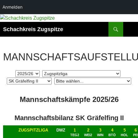
Anmelden
Zum
Inhalt
Suchen
Schachkreis Zugspitze
springen
MANNSCHAFTSAUFSTELL
Mannschaftskämpfe 2025/26
Mannschaftsbilanz SK Gräfelfing II
ZUGSPITZLIGA
DWZ
1
2
3
4
5
6
TEG2
WEI2
WIN
BTÖ
HOL
PE