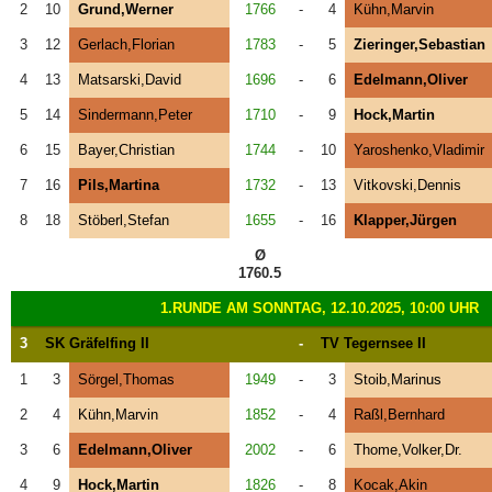
2
10
Grund,Werner
1766
-
4
Kühn,Marvin
3
12
Gerlach,Florian
1783
-
5
Zieringer,Sebastian
4
13
Matsarski,David
1696
-
6
Edelmann,Oliver
5
14
Sindermann,Peter
1710
-
9
Hock,Martin
6
15
Bayer,Christian
1744
-
10
Yaroshenko,Vladimir
7
16
Pils,Martina
1732
-
13
Vitkovski,Dennis
8
18
Stöberl,Stefan
1655
-
16
Klapper,Jürgen
Ø
1760.5
1.RUNDE AM SONNTAG, 12.10.2025, 10:00 UHR
3
SK Gräfelfing II
-
TV Tegernsee II
1
3
Sörgel,Thomas
1949
-
3
Stoib,Marinus
2
4
Kühn,Marvin
1852
-
4
Raßl,Bernhard
3
6
Edelmann,Oliver
2002
-
6
Thome,Volker,Dr.
4
9
Hock,Martin
1826
-
8
Kocak,Akin