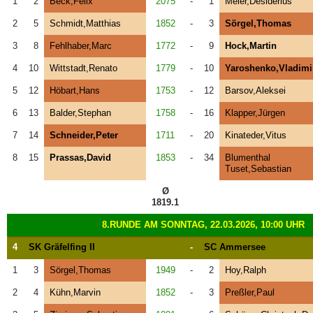
1
2
Beck,Felix
2075
-
1
Meier,Desiderius
2
5
Schmidt,Matthias
1852
-
3
Sörgel,Thomas
3
8
Fehlhaber,Marc
1772
-
9
Hock,Martin
4
10
Wittstadt,Renato
1779
-
10
Yaroshenko,Vladimi
5
12
Höbart,Hans
1753
-
12
Barsov,Aleksei
6
13
Balder,Stephan
1758
-
16
Klapper,Jürgen
7
14
Schneider,Peter
1711
-
20
Kinateder,Vitus
8
15
Prassas,David
1853
-
34
Blumenthal
Tuset,Sebastian
Ø
1819.1
8.RUNDE AM SONNTAG, 22.03.2026, 10:00 UHR
4
SK Gräfelfing II
-
SC Ammersee
1
3
Sörgel,Thomas
1949
-
2
Hoy,Ralph
2
4
Kühn,Marvin
1852
-
3
Preßler,Paul