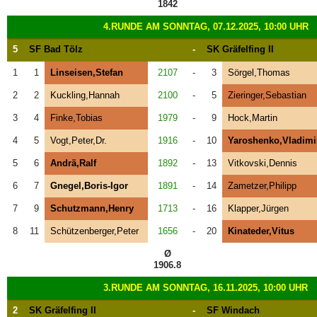
1842
4.RUNDE AM SONNTAG, 07.12.2025, 10:00 UHR
5
SF Bad Tölz
-
SK Gräfelfing II
1
1
Linseisen,Stefan
2107
-
3
Sörgel,Thomas
2
2
Kuckling,Hannah
2100
-
5
Zieringer,Sebastian
3
4
Finke,Tobias
1979
-
9
Hock,Martin
4
5
Vogt,Peter,Dr.
1916
-
10
Yaroshenko,Vladimi
5
6
Andrä,Ralf
1892
-
13
Vitkovski,Dennis
6
7
Gnegel,Boris-Igor
1891
-
14
Zametzer,Philipp
7
9
Schutzmann,Henry
1713
-
16
Klapper,Jürgen
8
11
Schützenberger,Peter
1656
-
20
Kinateder,Vitus
Ø
1906.8
3.RUNDE AM SONNTAG, 16.11.2025, 10:00 UHR
2
SK Gräfelfing II
-
SF Windach