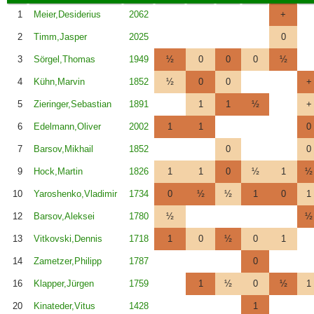
1
Meier,Desiderius
2062
+
2
Timm,Jasper
2025
0
3
Sörgel,Thomas
1949
½
0
0
0
½
4
Kühn,Marvin
1852
½
0
0
+
5
Zieringer,Sebastian
1891
1
1
½
+
6
Edelmann,Oliver
2002
1
1
0
7
Barsov,Mikhail
1852
0
0
9
Hock,Martin
1826
1
1
0
½
1
½
10
Yaroshenko,Vladimir
1734
0
½
½
1
0
1
12
Barsov,Aleksei
1780
½
½
13
Vitkovski,Dennis
1718
1
0
½
0
1
14
Zametzer,Philipp
1787
0
16
Klapper,Jürgen
1759
1
½
0
½
1
20
Kinateder,Vitus
1428
1