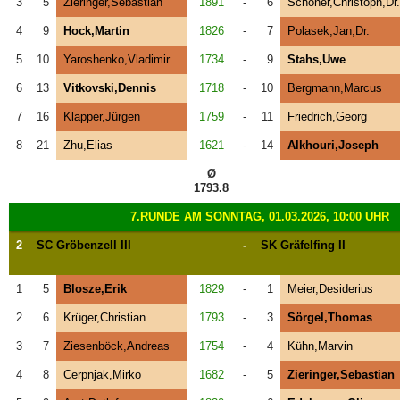
3
5
Zieringer,Sebastian
1891
-
6
Schöner,Christoph,Dr.
4
9
Hock,Martin
1826
-
7
Polasek,Jan,Dr.
5
10
Yaroshenko,Vladimir
1734
-
9
Stahs,Uwe
6
13
Vitkovski,Dennis
1718
-
10
Bergmann,Marcus
7
16
Klapper,Jürgen
1759
-
11
Friedrich,Georg
8
21
Zhu,Elias
1621
-
14
Alkhouri,Joseph
Ø
1793.8
7.RUNDE AM SONNTAG, 01.03.2026, 10:00 UHR
2
SC Gröbenzell III
-
SK Gräfelfing II
1
5
Blosze,Erik
1829
-
1
Meier,Desiderius
2
6
Krüger,Christian
1793
-
3
Sörgel,Thomas
3
7
Ziesenböck,Andreas
1754
-
4
Kühn,Marvin
4
8
Cerpnjak,Mirko
1682
-
5
Zieringer,Sebastian