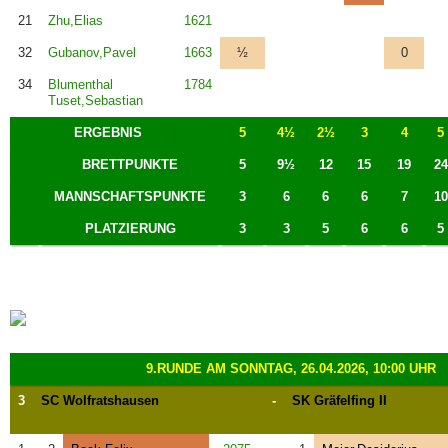
21
Zhu,Elias
1621
32
Gubanov,Pavel
1663
½
0
34
Blumenthal
1784
Tuset,Sebastian
ERGEBNIS
5
4½
2½
3
4
5
BRETTPUNKTE
5
9½
12
15
19
24
MANNSCHAFTSPUNKTE
3
6
6
6
7
10
PLATZIERUNG
3
3
5
6
6
5
9.RUNDE AM SONNTAG, 26.04.2026, 10:00 UHR
3
SC Wolfratshausen
-
SK Gräfelfing II