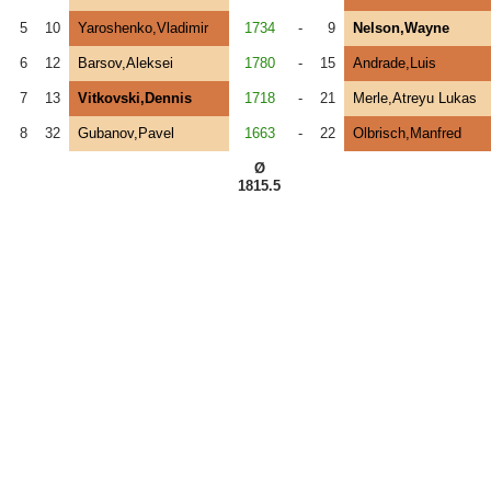
5
10
Yaroshenko,Vladimir
1734
-
9
Nelson,Wayne
6
12
Barsov,Aleksei
1780
-
15
Andrade,Luis
7
13
Vitkovski,Dennis
1718
-
21
Merle,Atreyu Lukas
8
32
Gubanov,Pavel
1663
-
22
Olbrisch,Manfred
Ø
1815.5