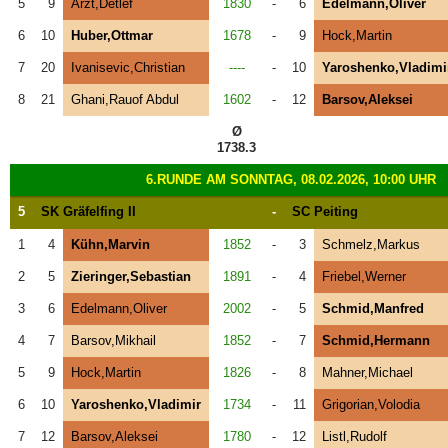
5
9
Arzt,Detlef
1830
-
6
Edelmann,Oliver
6
10
Huber,Ottmar
1678
-
9
Hock,Martin
7
20
Ivanisevic,Christian
----
-
10
Yaroshenko,Vladimi
8
21
Ghani,Rauof Abdul
1602
-
12
Barsov,Aleksei
Ø
1738.3
6.RUNDE AM SONNTAG, 08.02.2026, 10:00 UHR
5
SK Gräfelfing II
-
SC Peiting
1
4
Kühn,Marvin
1852
-
3
Schmelz,Markus
2
5
Zieringer,Sebastian
1891
-
4
Friebel,Werner
3
6
Edelmann,Oliver
2002
-
5
Schmid,Manfred
4
7
Barsov,Mikhail
1852
-
7
Schmid,Hermann
5
9
Hock,Martin
1826
-
8
Mahner,Michael
6
10
Yaroshenko,Vladimir
1734
-
11
Grigorian,Volodia
7
12
Barsov,Aleksei
1780
-
12
Listl,Rudolf