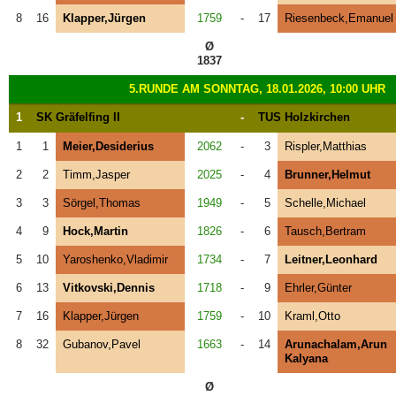
8
16
Klapper,Jürgen
1759
-
17
Riesenbeck,Emanuel
Ø
1837
5.RUNDE AM SONNTAG, 18.01.2026, 10:00 UHR
1
SK Gräfelfing II
-
TUS Holzkirchen
1
1
Meier,Desiderius
2062
-
3
Rispler,Matthias
2
2
Timm,Jasper
2025
-
4
Brunner,Helmut
3
3
Sörgel,Thomas
1949
-
5
Schelle,Michael
4
9
Hock,Martin
1826
-
6
Tausch,Bertram
5
10
Yaroshenko,Vladimir
1734
-
7
Leitner,Leonhard
6
13
Vitkovski,Dennis
1718
-
9
Ehrler,Günter
7
16
Klapper,Jürgen
1759
-
10
Kraml,Otto
8
32
Gubanov,Pavel
1663
-
14
Arunachalam,Arun
Kalyana
Ø