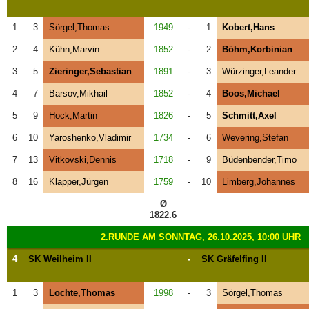
1
3
Sörgel,Thomas
1949
-
1
Kobert,Hans
2
4
Kühn,Marvin
1852
-
2
Böhm,Korbinian
3
5
Zieringer,Sebastian
1891
-
3
Würzinger,Leander
4
7
Barsov,Mikhail
1852
-
4
Boos,Michael
5
9
Hock,Martin
1826
-
5
Schmitt,Axel
6
10
Yaroshenko,Vladimir
1734
-
6
Wevering,Stefan
7
13
Vitkovski,Dennis
1718
-
9
Büdenbender,Timo
8
16
Klapper,Jürgen
1759
-
10
Limberg,Johannes
Ø
1822.6
2.RUNDE AM SONNTAG, 26.10.2025, 10:00 UHR
4
SK Weilheim II
-
SK Gräfelfing II
1
3
Lochte,Thomas
1998
-
3
Sörgel,Thomas