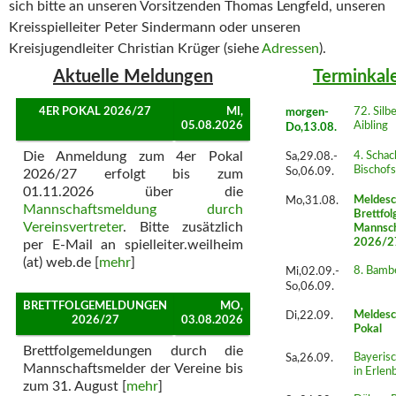
sich bitte an unseren Vorsitzenden Thomas Lengfeld, unseren
Kreisspielleiter Peter Sindermann oder unseren
Kreisjugendleiter Christian Krüger (siehe
Adressen
).
Aktuelle Meldungen
Terminkal
4ER POKAL 2026/27
MI,
morgen-
72. Silb
05.08.2026
Aibling
Do,13.08.
Die Anmeldung zum 4er Pokal
Sa,29.08.-
4. Schac
Bischof
So,06.09.
2026/27 erfolgt bis zum
01.11.2026 über die
Mo,31.08.
Meldesc
Mannschaftsmeldung durch
Brettfol
Vereinsvertreter
. Bitte zusätzlich
Mannsch
2026/2
per E-Mail an spielleiter.weilheim
(at) web.de [
mehr
]
Mi,02.09.-
8. Bamb
So,06.09.
BRETTFOLGEMELDUNGEN
MO,
Di,22.09.
Meldesc
2026/27
03.08.2026
Pokal
Brettfolgemeldungen durch die
Sa,26.09.
Bayeri
Mannschaftsmelder der Vereine bis
in Erlen
zum 31. August [
mehr
]