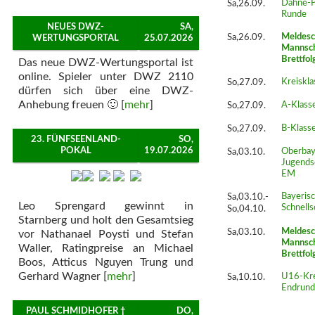
Sa,26.09.
Dähne-Po
Runde
NEUES DWZ-
SA,
Sa,26.09.
Meldesc
WERTUNGSPORTAL
25.07.2026
Mannsch
Brettfol
Das neue DWZ-Wertungsportal ist
online. Spieler unter DWZ 2110
So,27.09.
Kreiskla
dürfen sich über eine DWZ-
Anhebung freuen 🙂 [
mehr
]
So,27.09.
A-Klasse
So,27.09.
B-Klasse
23. FÜNFSEENLAND-
SO,
POKAL
19.07.2026
Sa,03.10.
Oberbay
Jugends
EM
Sa,03.10.-
Bayeris
Leo Sprengard gewinnt in
Schnell
So,04.10.
Starnberg und holt den Gesamtsieg
Sa,03.10.
Meldesc
vor Nathanael Poysti und Stefan
Mannsch
Waller, Ratingpreise an Michael
Brettfol
Boos, Atticus Nguyen Trung und
Gerhard Wagner [
mehr
]
Sa,10.10.
U16-Krei
Endrund
PAUL SCHMIDHOFER †
DO,