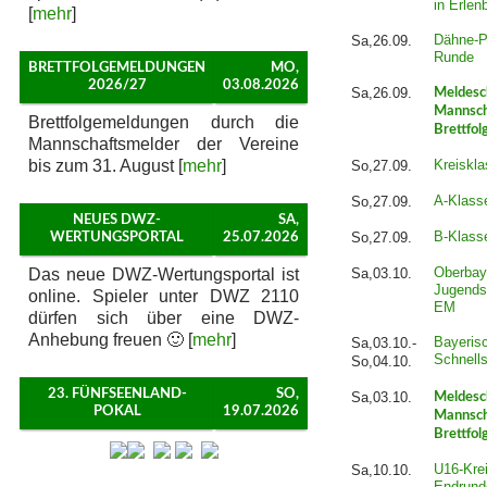
in Erlen
[
mehr
]
Dähne-P
Sa,26.09.
Runde
BRETTFOLGEMELDUNGEN
MO,
2026/27
03.08.2026
Sa,26.09.
Meldesc
Mannsch
Brettfolgemeldungen durch die
Brettfol
Mannschaftsmelder der Vereine
bis zum 31. August [
mehr
]
Kreiskla
So,27.09.
A-Klass
So,27.09.
NEUES DWZ-
SA,
B-Klass
So,27.09.
WERTUNGSPORTAL
25.07.2026
Oberbay
Das neue DWZ-Wertungsportal ist
Sa,03.10.
Jugends
online. Spieler unter DWZ 2110
EM
dürfen sich über eine DWZ-
Anhebung freuen 🙂 [
mehr
]
Bayeris
Sa,03.10.-
Schnell
So,04.10.
23. FÜNFSEENLAND-
SO,
Sa,03.10.
Meldesc
POKAL
19.07.2026
Mannsch
Brettfol
U16-Krei
Sa,10.10.
Endrund