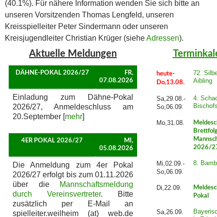
(40.1%). Für nähere Information wenden Sie sich bitte an
unseren Vorsitzenden Thomas Lengfeld, unseren
Kreisspielleiter Peter Sindermann oder unseren
Kreisjugendleiter Christian Krüger (siehe
Adressen
).
Aktuelle Meldungen
Terminkal
72. Silb
DÄHNE-POKAL 2026/27
FR,
heute-
Aibling
07.08.2026
Do,13.08.
Einladung zum Dähne-Pokal
4. Schac
Sa,29.08.-
Bischof
2026/27, Anmeldeschluss am
So,06.09.
20.September [
mehr
]
Mo,31.08.
Meldesc
Brettfol
Mannsch
4ER POKAL 2026/27
MI,
2026/2
05.08.2026
8. Bamb
Mi,02.09.-
Die Anmeldung zum 4er Pokal
So,06.09.
2026/27 erfolgt bis zum 01.11.2026
über die
Mannschaftsmeldung
Di,22.09.
Meldesc
durch Vereinsvertreter
. Bitte
Pokal
zusätzlich per E-Mail an
Bayeris
Sa,26.09.
spielleiter.weilheim (at) web.de