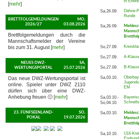
in Erlen
[
mehr
]
Dähne-P
Sa,26.09.
Runde
BRETTFOLGEMELDUNGEN
MO,
2026/27
03.08.2026
Sa,26.09.
Meldesc
Mannsch
Brettfolgemeldungen durch die
Brettfol
Mannschaftsmelder der Vereine
Kreiskla
So,27.09.
bis zum 31. August [
mehr
]
A-Klass
So,27.09.
NEUES DWZ-
SA,
B-Klass
So,27.09.
WERTUNGSPORTAL
25.07.2026
Oberbay
Sa,03.10.
Das neue DWZ-Wertungsportal ist
Jugends
online. Spieler unter DWZ 2110
EM
dürfen sich über eine DWZ-
Anhebung freuen 🙂 [
mehr
]
Bayeris
Sa,03.10.-
Schnell
So,04.10.
23. FÜNFSEENLAND-
SO,
Sa,03.10.
Meldesc
POKAL
19.07.2026
Mannsch
Brettfol
U16-Krei
Sa,10.10.
Endrund