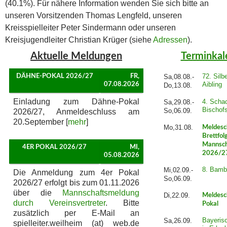
(40.1%). Für nähere Information wenden Sie sich bitte an
unseren Vorsitzenden Thomas Lengfeld, unseren
Kreisspielleiter Peter Sindermann oder unseren
Kreisjugendleiter Christian Krüger (siehe
Adressen
).
Aktuelle Meldungen
Terminkal
72. Silb
DÄHNE-POKAL 2026/27
FR,
Sa,08.08.-
Aibling
07.08.2026
Do,13.08.
Einladung zum Dähne-Pokal
4. Schac
Sa,29.08.-
Bischof
So,06.09.
2026/27, Anmeldeschluss am
20.September [
mehr
]
Mo,31.08.
Meldesc
Brettfol
Mannsch
4ER POKAL 2026/27
MI,
2026/2
05.08.2026
8. Bamb
Mi,02.09.-
Die Anmeldung zum 4er Pokal
So,06.09.
2026/27 erfolgt bis zum 01.11.2026
über die
Mannschaftsmeldung
Di,22.09.
Meldesc
durch Vereinsvertreter
. Bitte
Pokal
zusätzlich per E-Mail an
Bayeris
Sa,26.09.
spielleiter.weilheim (at) web.de